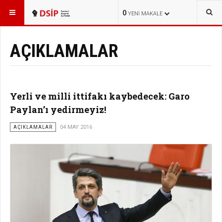
BURADASINIZ:
HABERLER
0
YENI MAKALE
AÇIKLAMALAR
Yerli ve milli ittifakı kaybedecek: Garo
Paylan’ı yedirmeyiz!
AÇIKLAMALAR
04 MAY 2016