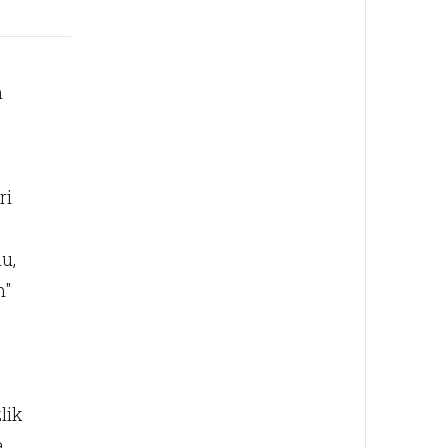
m
ri
u,
m"
lik
a