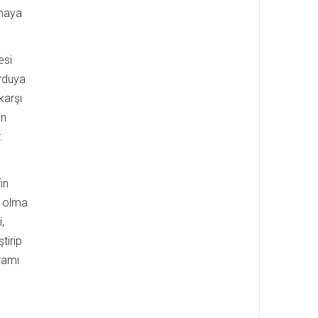
tmaya
esi
rduya
karşı
an
.
ın
ç olma
,
ştirip
ramı