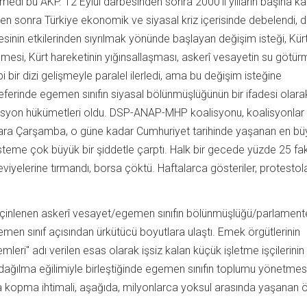
edi bu AKP. 12 Eylül darbesinden sonra 2000'li yılların başına ka
n sonra Türkiye ekonomik ve siyasal kriz içerisinde debelendi, d
inin etkilerinden sıyrılmak yönünde başlayan değişim isteği, Kürt 
mesi, Kürt hareketinin yığınsallaşması, askerî vesayetin su götü
gibi bir dizi gelişmeyle paralel ilerledi, ama bu değişim isteğine
eferinde egemen sınıfın siyasal bölünmüşlüğünün bir ifadesi olara
syon hükümetleri oldu. DSP-ANAP-MHP koalisyonu, koalisyonlar
ara Çarşamba, o güne kadar Cumhuriyet tarihinde yaşanan en bü
teme çok büyük bir şiddetle çarptı. Halk bir gecede yüzde 25 faki
viyelerine tırmandı, borsa çöktü. Haftalarca gösteriler, protestol
rçinlenen askerî vesayet/egemen sınıfın bölünmüşlüğü/parlament
men sınıf açısından ürkütücü boyutlara ulaştı. Emek örgütlerinin
emleri" adı verilen esas olarak işsiz kalan küçük işletme işçilerinin
ın dağılma eğilimiyle birleştiğinde egemen sınıfın toplumu yönetmes
 kopma ihtimali, aşağıda, milyonlarca yoksul arasında yaşanan 