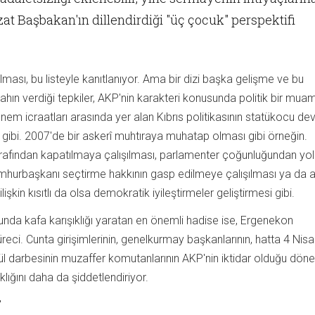
at Başbakan'ın dillendirdiği "üç çocuk" perspektifi
olması, bu listeyle kanıtlanıyor. Ama bir dizi başka gelişme ve bu
ahın verdiği tepkiler, AKP'nin karakteri konusunda politik bir mu
dönem icraatları arasında yer alan Kıbrıs politikasının statükocu dev
ı gibi. 2007'de bir askerî muhtıraya muhatap olması gibi örneğin.
fından kapatılmaya çalışılması, parlamenter çoğunluğundan yo
cumhurbaşkanı seçtirme hakkının gasp edilmeye çalışılması ya da az
ilişkin kısıtlı da olsa demokratik iyileştirmeler geliştirmesi gibi.
unda kafa karışıklığı yaratan en önemli hadise ise, Ergenekon
reci. Cunta girişimlerinin, genelkurmay başkanlarının, hatta 4 Nis
ylül darbesinin muzaffer komutanlarının AKP'nin iktidar olduğu dö
klığını daha da şiddetlendiriyor.
"