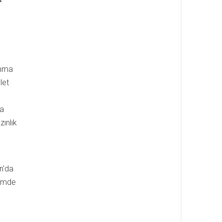
amma
let
la
ınlık
an'da
nemde