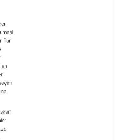
emen
plumsal
ıfları
e
m
ılan
ri
 seçim
ına
askerî
ler
ize
k