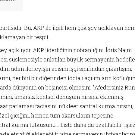
partisidir. Bu, AKP ile ilgili hem çok şey açıklayan he
ıklamayan bir tespit.
ey açıklıyor: AKP liderliğinin nobranlığını, İdris Naim
ojesi süslemesiyle anlatılan büyük sermayenin hedefle
m adım ilerleyişin acısını işçi sınıfından çıkartışını,
nı, her biri bir diğerinden iddialı açılımların kofluğun
arda dünyanın on beşincisi olmasını, "Afedersiniz Ru
lemini, umarsız kentsel dönüşüm hırsına eklenmiş
aat patlaması faciasını, nükleer santral kurma hırsını,
zel gıcığını, hemen tüm akarsuların tepesine
tral kurma tutkusunu... Liste daha da uzatılabilir. İşsiz
r adaletsizliği eklenebilir, yine sermayenin ihtiyaçların