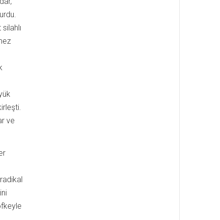
dar,
urdu.
silahlı
rmez
k
yük
rleşti.
ar ve
er
 radikal
ini
öfkeyle