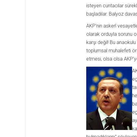
isteyen cuntacılar süre
başladılar. Balyoz davası
AKP'nin askerî vesayetl
olarak orduyla sorunu 
karşı değil! Bu anaokulu
toplumsal muhalefeti ör
etmesi, olsa olsa AKP'y
AK
eg
ta
he
ba
eg
ay
ka
bulmadıklarını" söyleyer