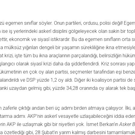
özü egemen sınıflar söyler. Onun partileri, ordusu, polisi değil! Eg
n ise iş yerlerindeki askerî disiplini gölgeleyecek olan sakin bir to
ir, ekonomik ve siyasî istikrardır. Bu da egemen sınıfların orta sın
ıyla mülksüz yığınları dengeli bir yaşamın sürekliliğine ikna etmesiyl
krizi, işte tüm bu ikna araçlarının parçalandığı, belirsizliğin hükü
angıcı olarak siyasî krizi daha da şiddetlendirdi. Kriz sonrası yap
ükümetinin en çok oy alan partisi, seçmenler tarafından eşi benze
landırıldı ve DSP yüzde 1,2 oy aldı. Diğer iki koalisyon partisi de
anki uzaydan gelmiş gibi, yüzde 34,28 oranında oy alarak tek baş
zaferle çıktığı andan beri üç adımı birden atmaya çalışıyor. İlki, 
tarma adımı. AKP'nin askerî vesayetle uzlaşabileceğini iddia eden
rin AKP ile uzlaşmak gibi bir niyetleri yok. İsmet Berkan'ın
Asker B
a özetlediği gibi, 28 Şubat'ın yarım kalmış darbesini tamamlama