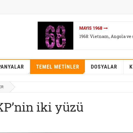
İKLIMI DEĞIL SISTEMI DEĞ
İklim mitleri I - Bireyse
kurtarabilir mi?
PANYALAR
TEMEL METİNLER
DOSYALAR
K
ER
P’nin iki yüzü