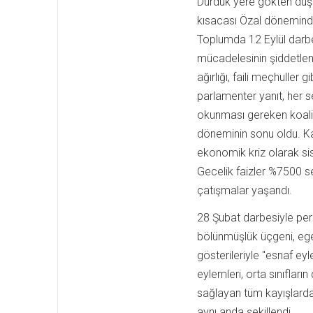
Durduk yere gökten düşm
kısacası Özal döneminde
Toplumda 12 Eylül darbes
mücadelesinin şiddetlen
ağırlığı, faili meçhuller 
parlamenter yanıt, her s
okunması gereken koali
döneminin sonu oldu. K
ekonomik kriz olarak sis
Gecelik faizler %7500 se
çatışmalar yaşandı.
28 Şubat darbesiyle pe
bölünmüşlük üçgeni, ege
gösterileriyle "esnaf eyl
eylemleri, orta sınıflar
sağlayan tüm kayışlarda
aynı anda şekillendi.