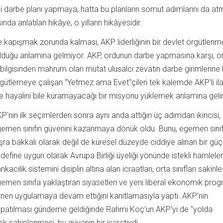
kli darbe planı yapmaya, hatta bu planların somut adımlarını da a
nda anlatılan hikâye, o yılların hikâyesidir.
e kapışmak zorunda kalması, AKP liderliğinin bir devlet örgütlenm
olduğu anlamına gelmiyor. AKP, ordunun darbe yapmasına karşı, o
 bilgisinden mahrum olan mutat ulusalcı zevatın darbe girimlerine 
gütlemeye çalışan "Yetmez ama Evet"çileri tek kalemde AKP'li il
e hayalini bile kuramayacağı bir misyonu yüklemek anlamına gelir
P'nin ilk seçimlerden sonra aynı anda attığın üç adımdan ikincisi,
emen sınıfın güvenini kazanmaya dönük oldu. Bunu, egemen sınıf
şra bakkalı olarak değil de küresel düzeyde ciddiye alınan bir gü
define uygun olarak Avrupa Birliği üyeliği yönünde istekli hamleleri
nkacılık sistemini disiplin altına alan icraatları, orta sınıfları sakinle
emen sınıfa yaklaştıran siyasetleri ve yeni liberal ekonomik prog
nen uygulamaya devam ettiğini kanıtlamasıyla yaptı. AKP'nin
patılması gündeme geldiğinde Rahmi Koç'un AKP'yi de "yolda
ek sahiplenmesi, bu güvenin bir işaretiydi.