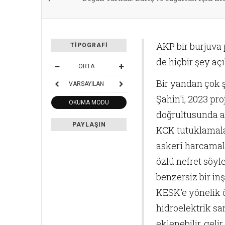
AKP bir burjuva 
TIPOGRAFI
de hiçbir şey aç
ORTA
Bir yandan çok ş
VARSAYILAN
Şahin'i, 2023 pr
OKUMA MODU
doğrultusunda adı
PAYLAŞIN
KCK tutuklamaları
askerî harcamal
özlü nefret söy
benzersiz bir inş
KESK'e yönelik ö
hidroelektrik san
eklenebilir, geli