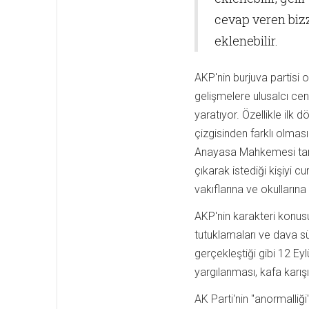
cevap veren bizz
eklenebilir.
AKP'nin burjuva partisi 
gelişmelere ulusalcı cen
yaratıyor. Özellikle ilk 
çizgisinden farklı olmas
Anayasa Mahkemesi tara
çıkarak istediği kişiyi 
vakıflarına ve okullarına 
AKP'nin karakteri konus
tutuklamaları ve dava sü
gerçekleştiği gibi 12 E
yargılanması, kafa karışı
AK Parti'nin "anormalliği