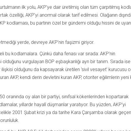
urtulmanın ilk yolu, AKP'ye dair üretilmiş olan tüm çarpıtılmış kod
tak özelliği, AKP'yi anormal olarak tarif edilmesi. Olağanın dışınd
KP kodlaması, bu partinin özel bir gündemi olduğu hissini de uyan
tmediği yerde, devreye AKP'nin faşizmi giriyor.
eli bu kodlamalara. Çünkü daha fenası var sırada: AKP'nin
si olduğunu vurgulayan BOP eşbaşkanlığı ayrı bir tanım. Sırada ise
ilişkisi olduğunu da kapsayarak üretilen 'sivil vesayet' kurucusu o
uran AKP, kendi derin devletini kuran AKP, otoriter eğilimlerin yeni 
e 50 oranında oy alan bir partiyi, sınıfsal kökenlerinden kopartarak
lamalar, yıllardır hayalî düşmanlar yaratıyor. Bu yüzden, AKP'yi
elikle 2001 Şubat krizi ya da tarihe Kara Çarşamba olarak geçen
orunluluk.