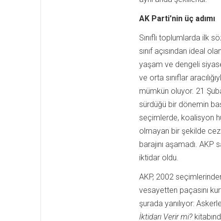
AK Parti'nin üç adımı
Sınıflı toplumlarda ilk s
sınıf açısından ideal ola
yaşam ve dengeli siyasett
ve orta sınıflar aracılığ
mümkün oluyor. 21 Şubat 
sürdüğü bir dönemin başl
seçimlerde, koalisyon h
olmayan bir şekilde ceza
barajını aşamadı. AKP s
iktidar oldu.
AKP, 2002 seçimlerinden 
vesayetten paçasını kur
şurada yanılıyor: Askerle
İktidarı Verir mi?
kitabınd