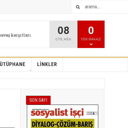
08
0
IŞTIR
l tutum değişikliği bizi
CTS
,
AĞU
YENI MAKALE
ÜTÜPHANE
LİNKLER
SON SAYI