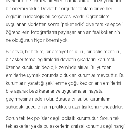
üyelerinin de tek tek bireyler olarak sınıfsal pozisyonlarının
bir önemi yoktur. Devlet bir örgütler toplamıdır ve her
örgütünün ideolojik bir çerçevesi vardır. Öğrencilere
uygulanan şiddetten sonra “paketledik” diye ters kelepçeli
öğrencilerin fotoğraflarını paylaşanların sınıfsal kökeninin
ne olduğunun hiçbir önemi yok.
Bir savcı, bir hâkim, bir emniyet müdürü, bir polis memuru,
bir asker temel eğitimlerini devletin çıkarlarını korumak
üzerine kurulu bir ideolojik zeminde alırlar. Bu yüzden
emirlerine uymak zorunda oldukları kurumlar mevcuttur. Bu
kurumların yarattığı şekillenme çoğu kez onların emirlerini
bile aşarak bazı kararlar ve uygulamaları hayata
geçirmesine neden olur. Burada onlar, bu kurumların
sahadaki gücü, onların pratikteki uzantısı konumundadırlar.
Sorun tek tek polisler değil, polislik kurumudur. Sorun tek
tek askerler ya da bu askerlerin sınıfsal konumu değil hangi