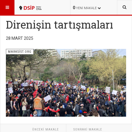
BURADASINIZ:
YAYINLAR
MARKSİST.ORG
0
YENI MAKALE
Direnişin tartışmaları
28 MART 2025
MARKSİST.ORG
ÖNCEKI MAKALE
SONRAKI MAKALE