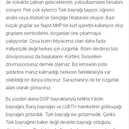
de sokakta çalınan geleceklerinin, yoksullaşmanın hesabını
soruyor. Pek çok eylemci Türk bayrağı taşıyor, öğrenci
andını veya Atatürk’ün Gençliğe Hitabesini okuyor. Bazı
küçük gruplar ise faşist MHP’nin kurt işaretini kullanıyor, ırkçı
grupların sembollerini, sloganları öne çıkarmaya
çalışıyorlar. Oysa bizim ihtiyacımız olan daha fazla
milliyetçilik değil herkes için özgürlük. Bizim derdimiz bizi
dövüyorsunuz da başkalarını -Kürtleri, Suriyelileri-
dövmüyorsunuz demek olamaz. Biz kimsenin polis
şiddetine maruz kalmadığı, herkesin farklılıklarıyla var
olabildiği bir dünya istiyoruz. Saraçhane’yi de bir özgürlük
alanı olarak görüyoruz.
Bu yüzden alana DSİP bayraklarıyla birlikte Filistin
bayrağını, Barış bayrağını ve LGBTİ+ hareketinin gökkuşağı
bayrağını götürdük. Türk bayrağı ise götürmedik. Çünkü
Türk bayrağının halkın değil devletin bayrağı olduğunu