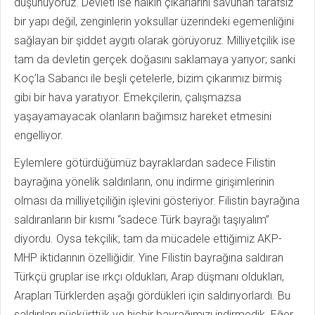
düşünüyoruz. Devleti ise halkın çıkarlarını savunan tarafsız
bir yapı değil, zenginlerin yoksullar üzerindeki egemenliğini
sağlayan bir şiddet aygıtı olarak görüyoruz. Milliyetçilik ise
tam da devletin gerçek doğasını saklamaya yarıyor; sanki
Koç’la Sabancı ile beşli çetelerle, bizim çıkarımız birmiş
gibi bir hava yaratıyor. Emekçilerin, çalışmazsa
yaşayamayacak olanların bağımsız hareket etmesini
engelliyor.
Eylemlere götürdüğümüz bayraklardan sadece Filistin
bayrağına yönelik saldırıların, onu indirme girişimlerinin
olması da milliyetçiliğin işlevini gösteriyor. Filistin bayrağına
saldıranların bir kısmı “sadece Türk bayrağı taşıyalım”
diyordu. Oysa tekçilik, tam da mücadele ettiğimiz AKP-
MHP iktidarının özelliğidir. Yine Filistin bayrağına saldıran
Türkçü gruplar ise ırkçı oldukları, Arap düşmanı oldukları,
Arapları Türklerden aşağı gördükleri için saldırıyorlardı. Bu
saldırıları püskürttük ve hiçbir bayrağımızı indirmedik. Eğer