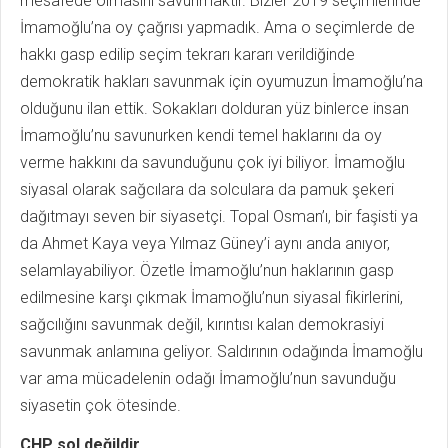
mesafede olmasını savunmaktır. Bizler 2019 seçimlerinde
İmamoğlu’na oy çağrısı yapmadık. Ama o seçimlerde de
hakkı gasp edilip seçim tekrarı kararı verildiğinde
demokratik hakları savunmak için oyumuzun İmamoğlu’na
olduğunu ilan ettik. Sokakları dolduran yüz binlerce insan
İmamoğlu’nu savunurken kendi temel haklarını da oy
verme hakkını da savunduğunu çok iyi biliyor. İmamoğlu
siyasal olarak sağcılara da solculara da pamuk şekeri
dağıtmayı seven bir siyasetçi. Topal Osman’ı, bir faşisti ya
da Ahmet Kaya veya Yılmaz Güney’i aynı anda anıyor,
selamlayabiliyor. Özetle İmamoğlu’nun haklarının gasp
edilmesine karşı çıkmak İmamoğlu’nun siyasal fikirlerini,
sağcılığını savunmak değil, kırıntısı kalan demokrasiyi
savunmak anlamına geliyor. Saldırının odağında İmamoğlu
var ama mücadelenin odağı İmamoğlu’nun savunduğu
siyasetin çok ötesinde.
CHP sol değildir