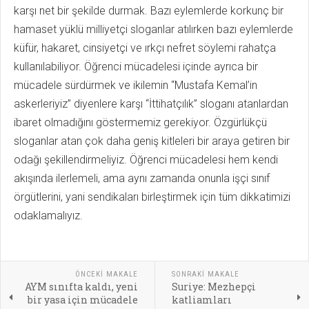
karşı net bir şekilde durmak. Bazı eylemlerde korkunç bir
hamaset yüklü milliyetçi sloganlar atılırken bazı eylemlerde
küfür, hakaret, cinsiyetçi ve ırkçı nefret söylemi rahatça
kullanılabiliyor. Öğrenci mücadelesi içinde ayrıca bir
mücadele sürdürmek ve ikilemin “Mustafa Kemal’in
askerleriyiz” diyenlere karşı “İttihatçılık” sloganı atanlardan
ibaret olmadığını göstermemiz gerekiyor. Özgürlükçü
sloganlar atan çok daha geniş kitleleri bir araya getiren bir
odağı şekillendirmeliyiz. Öğrenci mücadelesi hem kendi
akışında ilerlemeli, ama aynı zamanda onunla işçi sınıf
örgütlerini, yani sendikaları birleştirmek için tüm dikkatimizi
odaklamalıyız.
ÖNCEKI MAKALE
SONRAKI MAKALE
AYM sınıfta kaldı, yeni
Suriye: Mezhepçi
bir yasa için mücadele
katliamları