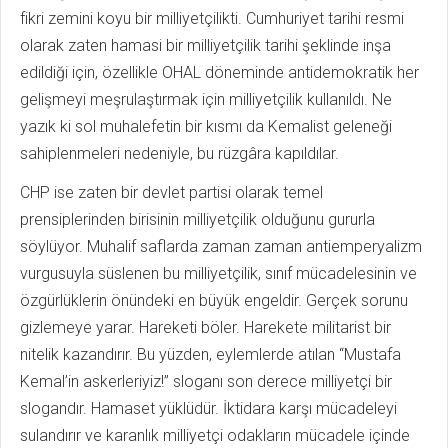
fikri zemini koyu bir milliyetçilikti. Cumhuriyet tarihi resmi
olarak zaten hamasi bir milliyetçilik tarihi şeklinde inşa
edildiği için, özellikle OHAL döneminde antidemokratik her
gelişmeyi meşrulaştırmak için milliyetçilik kullanıldı. Ne
yazık ki sol muhalefetin bir kısmı da Kemalist geleneği
sahiplenmeleri nedeniyle, bu rüzgâra kapıldılar.
CHP ise zaten bir devlet partisi olarak temel
prensiplerinden birisinin milliyetçilik olduğunu gururla
söylüyor. Muhalif saflarda zaman zaman antiemperyalizm
vurgusuyla süslenen bu milliyetçilik, sınıf mücadelesinin ve
özgürlüklerin önündeki en büyük engeldir. Gerçek sorunu
gizlemeye yarar. Hareketi böler. Harekete militarist bir
nitelik kazandırır. Bu yüzden, eylemlerde atılan “Mustafa
Kemal’in askerleriyiz!” sloganı son derece milliyetçi bir
slogandır. Hamaset yüklüdür. İktidara karşı mücadeleyi
sulandırır ve karanlık milliyetçi odakların mücadele içinde