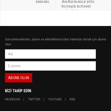
zamanı
durdurmanın yolu
birleşik kitlesel
mücadele
Güncellemelerden, eylem ve etkinliklerimizden haberdar olmak için abone
olun.
BIZI TAKIP EDIN
FACEBOOK
TWITTER
YOUTUBE
RSS