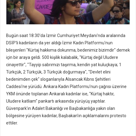
Bugün saat 18:30'da İzmir Cumhuriyet Meydanı'nda aralarında
DSİP'li kadınların da yer aldığı İzmir Kadın Platformu'nun
bileşenleri "Kürtaj hakkıma dokunma, bedenimiz bizimdir" demek
için bir araya geldi. 500 kişilik kalabalık, "Kürtaj değil Uludere
cinayettir", "Tayyip sabrımızı taşırma, kendin yat kuluçkaya; 1
Türkçük, 2 Türkçük, 3 Türkçük doğurmaya", "Devlet elini
bedenimden çek" sloganlarıyla Alsancak Kıbrıs Şehitleri
Caddesi'ne yürüdü. Ankara Kadın Platformu'nun çağrısı üzerine
YKM önünde toplanan Ankaralı kadınlar ise, "Kürtaj haktır,
Uludere katliam" pankartı arkasında yürüyüş yaptılar.
Güvenpark'ın Adalet Bakanlığı ve Başbakanlığa yakın olan
bölgesine yürüyen kadınlar, Başbakan'ın açıklamalarını protesto
ettiler.