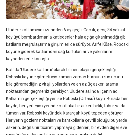
Uludere katliamının üzerinden 6 ay geçti. Çocuk, genç 34 yoksul
köylüyü bombardımanla katledenler hala açığa çıkarılmadığı gibi
katliamı meşrulaştırma girişimleri de sürüyor. Arife Köse, Roboski
köyüne giderek katliamdan sağ kurtulanlar ve yakınlarını
kaybedenlerle konuştu.
Batı'da 'Uludere katliamı' olarak bilinen olayın gerçekleştiği
Roboski köyüne gitmek için zaman zaman burnunuzun ucunu
bile göremediğiniz virajlı yollardan ve en az üç askeri arama
noktasından geçmeniz gerekiyor. Uludere aslında ilçenin adı.
Katliamın gerçekleştiği yer ise Roboski (Ortasu) köyü. Burada her
köyde, her yerleşim yerinde mutlaka bir askeri birlik, tabur ya da
tümen var. Roboski köyündeki karargah köyü tepeden görüyor.
Her yerin gözlem noktaları ve karakollarla çevrili olduğu bu yerde
askerin, değil sınır ticareti yapmaya gidenleri, bir evden diğer eve
misafirliğe gidenleri bile görmemesi mümkün değil.