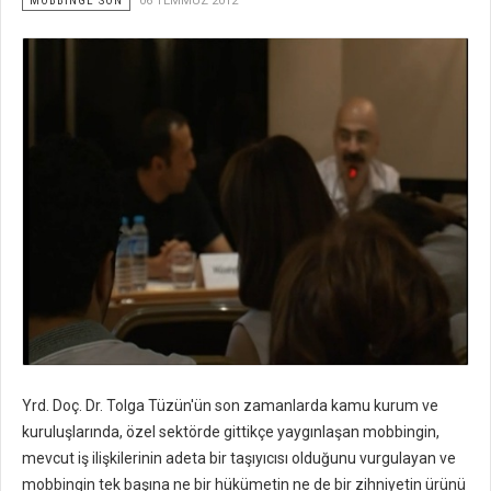
MOBBİNGE SON
06 TEMMUZ 2012
Yrd. Doç. Dr. Tolga Tüzün'ün son zamanlarda kamu kurum ve
kuruluşlarında, özel sektörde gittikçe yaygınlaşan mobbingin,
mevcut iş ilişkilerinin adeta bir taşıyıcısı olduğunu vurgulayan ve
mobbingin tek başına ne bir hükümetin ne de bir zihniyetin ürünü