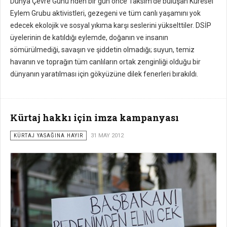
Dünya Çevre Günü'nden bir gün önce Taksim'de buluşan Küresel
Eylem Grubu aktivistleri, gezegeni ve tüm canlı yaşamını yok
edecek ekolojik ve sosyal yıkıma karşı seslerini yükselttiler. DSİP
üyelerinin de katıldığı eylemde, doğanın ve insanın
sömürülmediği, savaşın ve şiddetin olmadığı; suyun, temiz
havanın ve toprağın tüm canlıların ortak zenginliği olduğu bir
dünyanın yaratılması için gökyüzüne dilek fenerleri bırakıldı.
Kürtaj hakkı için imza kampanyası
KÜRTAJ YASAĞINA HAYIR
31 MAY 2012