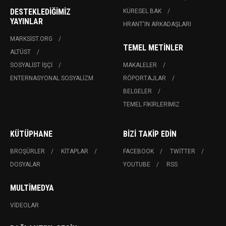
DESTEKLEDIĞIMIZ
KÜRESEL BAK
YAYINLAR
HRANT'IN ARKADAŞLARI
MARKSIST.ORG
TEMEL METINLER
ALTÜST
SOSYALIST İŞÇI
MAKALELER
ENTERNASYONAL SOSYALIZM
RÖPORTAJLAR
BELGELER
TEMEL FIKIRLERIMIZ
KÜTÜPHANE
BIZI TAKIP EDIN
BROŞÜRLER
KITAPLAR
FACEBOOK
TWITTER
DOSYALAR
YOUTUBE
RSS
MULTIMEDYA
VIDEOLAR