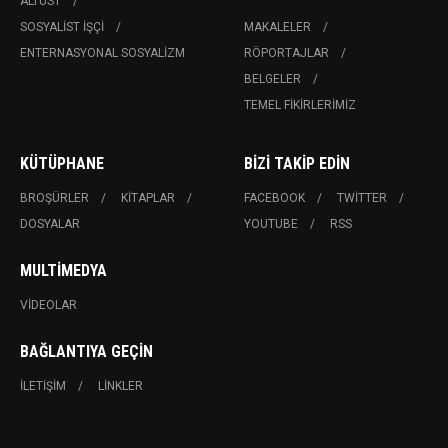
ALTÜST
SOSYALIST İŞÇI
MAKALELER
ENTERNASYONAL SOSYALIZM
RÖPORTAJLAR
BELGELER
TEMEL FIKIRLERIMIZ
KÜTÜPHANE
BIZI TAKIP EDIN
BROŞÜRLER
KITAPLAR
FACEBOOK
TWITTER
DOSYALAR
YOUTUBE
RSS
MULTIMEDYA
VIDEOLAR
BAĞLANTIYA GEÇIN
İLETIŞIM
LINKLER