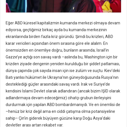
Eğer ABD küresel kapitalizmin kumanda merkezi olmaya devam
ediyorsa, geçtiğimiz birkaç ayda bu kumanda merkezinin
ekranlarında birden fazla kriz göründü. Şimdi bu krizleri, ABD
karar vericileri açısından önem sırasına göre ele alalım. En
önemsizden en önemliye doğru, bunların arasında; İsrail’in
Gazze’ye açtığı son savaş vardı –aslında bu, Washington için bir
krizden ziyade dengenin yeniden kurulduğu bir şiddet patlaması,
dünya çapında çok sayıda insan için ise zulüm ve suçtu. Kiev’deki
Batı yanlısı hükümet ile Ukrayna’nın güneydoğusunda Rusya’nın
desteklediği güçler arasındaki savaş vardı. Irak ve Suriye’de
kendisini İslami Devlet olarak adlandıran (ancak bizim IŞİD olarak
adlandırmaya devam edeceğimiz) cihatçı grubun ilerleyişini
durdurmak için yapılan ABD bombardımanıydı. Ve en önemlisi de
–henüz bir kriz değil ama en ciddi çatışma olma potansiyeline
sahip– Çin’in giderek büyüyen gücüne karşı Doğu Asya’daki
devletler arası artan rekabet var.