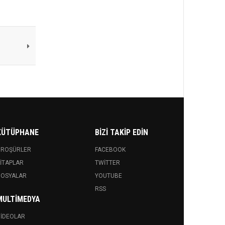
KÜTÜPHANE
BIZI TAKIP EDIN
BROŞÜRLER
FACEBOOK
ITAPLAR
TWITTER
DOSYALAR
YOUTUBE
RSS
MULTIMEDYA
IDEOLAR