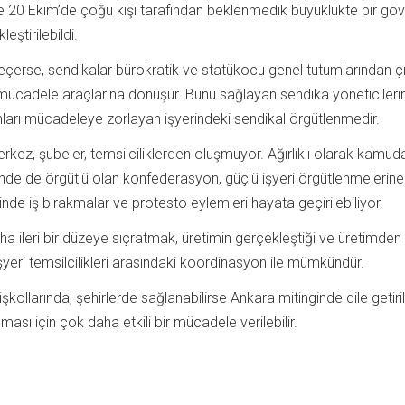
 20 Ekim’de çoğu kişi tarafından beklenmedik büyüklükte bir gö
eştirilebildi.
eçerse, sendikalar bürokratik ve statükocu genel tutumlarından çı
 mücadele araçlarına dönüşür. Bunu sağlayan sendika yöneticilerini
ları mücadeleye zorlayan işyerindeki sendikal örgütlenmedir.
kez, şubeler, temsilciliklerden oluşmuyor. Ağırlıklı olarak kamud
nde de örgütlü olan konfederasyon, güçlü işyeri örgütlenmelerine
de iş bırakmalar ve protesto eylemleri hayata geçirilebiliyor.
 ileri bir düzeye sıçratmak, üretimin gerçekleştiği ve üretimden
işyeri temsilcilikleri arasındaki koordinasyon ile mümkündür.
şkollarında, şehirlerde sağlanabilirse Ankara mitinginde dile getiri
lması için çok daha etkili bir mücadele verilebilir.