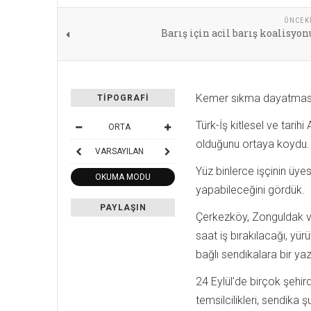
ÖNCEK
Barış için acil barış koalisyo
Kemer sıkma dayatmasına,
TIPOGRAFI
Türk-İş kitlesel ve tarih
ORTA
olduğunu ortaya koydu.
VARSAYILAN
Yüz binlerce işçinin üye
OKUMA MODU
yapabileceğini gördük.
PAYLAŞIN
Çerkezköy, Zonguldak ve 
saat iş bırakılacağı, yür
bağlı sendikalara bir yazı
24 Eylül’de birçok şehir
temsilcilikleri, sendika