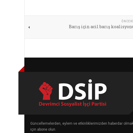
ÖNCEK
Barış için acil barış koalisyo
Güncellemelerden, eylem ve etkinliklerimizden haberdar olma
için abone olun.