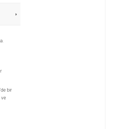
a.
r
de bir
e ve