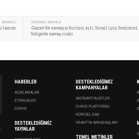
I MAKALE
SONRAKI MAKALE
nu lazım
Gazze’de savaşın birinci yılı: İsrail için hezimet,
bölgede savaş riski
HABERLER
DESTEKLEDIĞIMIZ
KAMPANYALAR
AÇIKLAMALAR
ANTIKAPITALISTLER
ETKINLIKLER
K
DURDE PLATFORMU
DÜNYA
KÜRESEL BAK
DESTEKLEDIĞIMIZ
HRANT'IN ARKADAŞLARI
YAYINLAR
k
V
TEMEL METINLER