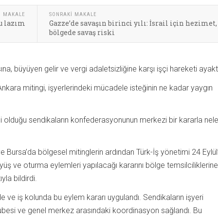
I MAKALE
SONRAKI MAKALE
nu lazım
Gazze’de savaşın birinci yılı: İsrail için hezimet,
bölgede savaş riski
 büyüyen gelir ve vergi adaletsizliğine karşı işçi hareketi ayakt
i Ankara mitingi, işyerlerindeki mücadele isteğinin ne kadar yaygın
si olduğu sendikaların konfederasyonunun merkezi bir kararla nele
Bursa’da bölgesel mitinglerin ardından Türk-İş yönetimi 24 Eylül’
üyüş ve oturma eylemleri yapılacağı kararını bölge temsilciliklerin
yla bildirdi.
de ve iş kolunda bu eylem kararı uygulandı. Sendikaların işyeri
 şubesi ve genel merkez arasındaki koordinasyon sağlandı. Bu