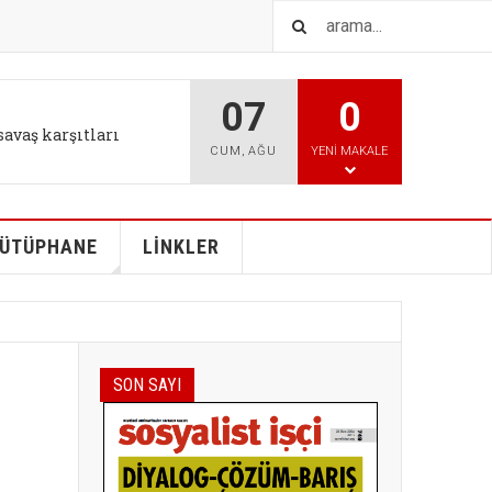
07
0
savaş karşıtları
CUM
,
AĞU
YENI MAKALE
ÜTÜPHANE
LİNKLER
SON SAYI