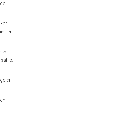
vde
kar.
n ileri
a ve
 sahip.
 gelen
len