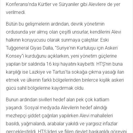
Konferansı’nda Kürtler ve Süryaniler gibi Alevilere de yer
verilmedi.
Bütün bu gelişmelerin ardından, devrik yönetimin
ordusunda yer almış olan çeşitli unsurlar, kendilerini Alevi
halkının koruyucusu olarak sunmaya çalıştılar. Eski
Tuğgeneral Giyas Dalla, "Suriye'nin Kurtuluşu için Askeri
Konsey"i kurduğunu açıklarken, yeni yönetim güçlerine
yapılan bir saldırıda 16 kişi hayatını kaybetti. HTŞ’nin buna
karşılığı ise Lazkiye ve Tartus’ta sokağa çıkma yasağı ilan
etmek ve ülkenin farklı bölgelerinden binlerce kişilik askeri
gücü sahil bölgelerine kaydırmak oldu.
Bunun ardından sivilleri hedef alan pek çok katliam
yaşandı. Sosyal medyada Alevilerin hedef alındığı
mezhepçi şiddet çağrıları yapılırken Alevi mahalleleri
basıldı, yağmalandı, arabalar yakıldı ve yargısız infazlar
gerçekleştirildi. HTŞ lideri ve fiilen devlet başkanlığı görevini