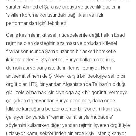
yürüten Ahmed el Şara ise orduyu ve güvenlik güçlerini
“sivilleri koruma konusundaki bağlılıkları ve hızlı
performansları için” tebrik etti.
Geniş kesimlerin kitlesel mücadelesi ile değil, halkın Esad
rejimine olan desteğinin azalması ve ordudan kitlesel
firarlar sonucunda Şam’a uzanan bir askeri hareketle
iktidara gelen HTŞ yönetimi, Suriye halkının özgürlük,
demokrasi ve barış isteklerini temsil etmiyor. Hem
antisemitist hem de Şii/Alevi karşıtı bir ideolojiye sahip bir
örgüt olan HTŞ, bir yandan Afganistan’da Taliban’ın olduğu
gibi izole olmamak için diyaloga açık bir görüntü vermeye
çalışırken diğer yandan Suriye genelinde, daha önce
İdlib’de kurduğuna benzer otoriter bir yönetim kurmaya
çalışıyor. Bir yandan “rejimin kalıntılarıyla mücadele”
söylemini kullanırken diğer yandan rejimin işveren örgütüyle
uzlaşıyor, kamu sektöründen binlerce kişiyi işten çıkarıyor,