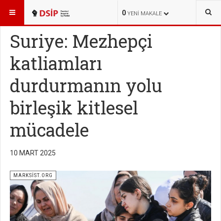
BURADASINIZ:
YAYINLAR
MARKSİST.ORG
0
YENI MAKALE
Suriye: Mezhepçi
katliamları
durdurmanın yolu
birleşik kitlesel
mücadele
10 MART 2025
MARKSİST.ORG