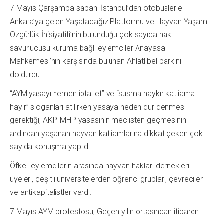
7 Mayıs Çarşamba sabahı İstanbul’dan otobüslerle
Ankara’ya gelen Yaşatacağız Platformu ve Hayvan Yaşam
Özgürlük İnisiyatifi’nin bulunduğu çok sayıda hak
savunucusu kuruma bağlı eylemciler Anayasa
Mahkemesi’nin karşısında bulunan Ahlatlıbel parkını
doldurdu.
“AYM yasayı hemen iptal et” ve “susma haykır katliama
hayır” sloganları atılırken yasaya neden dur denmesi
gerektiği, AKP-MHP yasasının meclisten geçmesinin
ardından yaşanan hayvan katliamlarına dikkat çeken çok
sayıda konuşma yapıldı.
Öfkeli eylemcilerin arasında hayvan hakları dernekleri
üyeleri, çeşitli üniversitelerden öğrenci grupları, çevreciler
ve antikapitalistler vardı.
7 Mayıs AYM protestosu, Geçen yılın ortasından itibaren