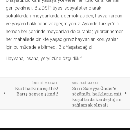
onayladı. Bu kanlı yasaya yol veren her türlü karar derhal
geri çekilmeli. Biz DSİP üyesi sosyalistler olarak
sokaklardan, meydanlardan, demokrasiden, hayvanlardan
ve yaşam hakkından vazgeçmiyoruz. Aylardır Türkiye’nin
hemen her şehrinde meydanları dolduranlar, yıllardır hemen
her mahallede birlikte yaşadığımız hayvanları koruyanlar
için bu mücadele bitmedi. Biz Yaşatacağız!
Hayvana, insana, yeryüzüne özgürlük!”
ÖNCEKI MAKALE
SONRAKI MAKALE
Kürt halkına eşitlik!
Sırrı Süreyya Önder’e
Barış hemen şimdi!
sözümüz, halkların eşit
koşullarda kardeşliğini
sağlamak olmalı