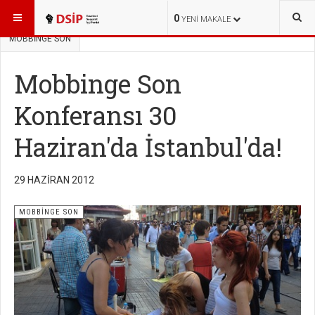
BURADASINIZ:
KAMPANYALAR
GEÇMİŞ KAMPANYALAR
0
YENI MAKALE
MOBBİNGE SON
Mobbinge Son
Konferansı 30
Haziran'da İstanbul'da!
29 HAZIRAN 2012
MOBBİNGE SON