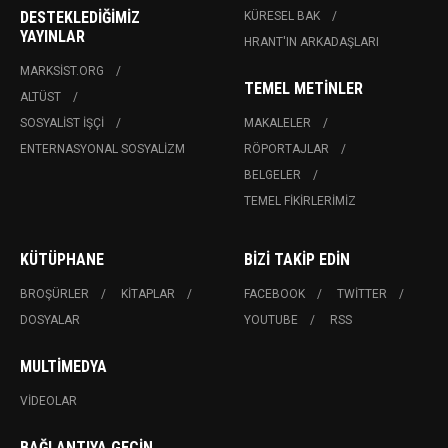
DESTEKLEDIĞIMIZ
KÜRESEL BAK
YAYINLAR
HRANT'IN ARKADAŞLARI
MARKSIST.ORG
TEMEL METINLER
ALTÜST
SOSYALIST İŞÇI
MAKALELER
ENTERNASYONAL SOSYALIZM
RÖPORTAJLAR
BELGELER
TEMEL FIKIRLERIMIZ
KÜTÜPHANE
BIZI TAKIP EDIN
BROŞÜRLER
KITAPLAR
FACEBOOK
TWITTER
DOSYALAR
YOUTUBE
RSS
MULTIMEDYA
VIDEOLAR
BAĞLANTIYA GEÇIN