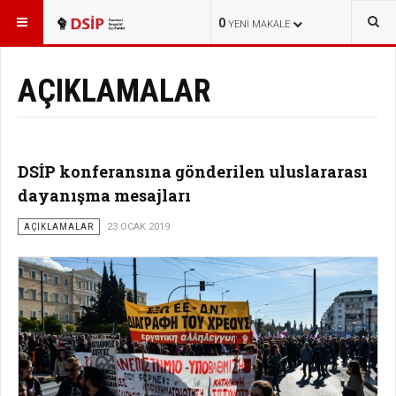
BURADASINIZ:
HABERLER
0
YENI MAKALE
AÇIKLAMALAR
DSİP konferansına gönderilen uluslararası
dayanışma mesajları
AÇIKLAMALAR
23 OCAK 2019