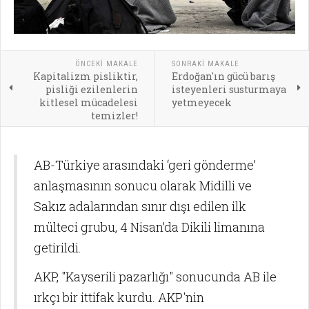
ÖNCEKI MAKALE
SONRAKI MAKALE
Kapitalizm pisliktir,
Erdoğan'ın gücü barış
pisliği ezilenlerin
isteyenleri susturmaya
kitlesel mücadelesi
yetmeyecek
temizler!
AB-Türkiye arasındaki ‘geri gönderme’
anlaşmasının sonucu olarak Midilli ve
Sakız adalarından sınır dışı edilen ilk
mülteci grubu, 4 Nisan’da Dikili limanına
getirildi.
AKP, "Kayserili pazarlığı" sonucunda AB ile
ırkçı bir ittifak kurdu. AKP'nin