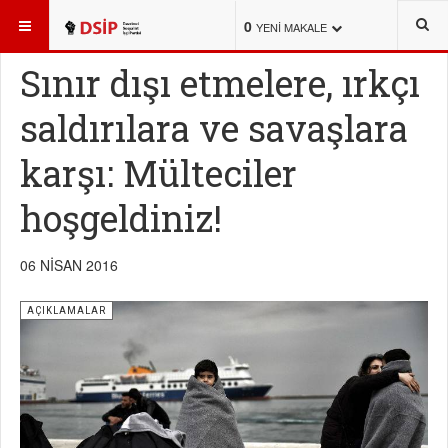
BURADASINIZ:
HABERLER
AÇIKLAMALAR
0
YENI MAKALE
Sınır dışı etmelere, ırkçı
saldırılara ve savaşlara
karşı: Mülteciler
hoşgeldiniz!
06 NISAN 2016
AÇIKLAMALAR