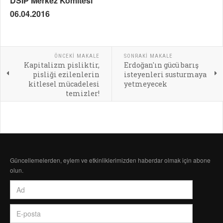
DSİP Merkez Komitesi
06.04.2016
ÖNCEKI MAKALE
SONRAKI MAKALE
Kapitalizm pisliktir,
Erdoğan'ın gücü barış
pisliği ezilenlerin
isteyenleri susturmaya
kitlesel mücadelesi
yetmeyecek
temizler!
Güncellemelerden, eylem ve etkinliklerimizden haberdar olmak için abone
olun.