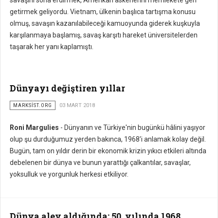
savaşını sona erdirmek, Amerikan askerlerini memlekete geri
getirmek geliyordu. Vietnam, ülkenin başlıca tartışma konusu
olmuş, savaşın kazanılabileceği kamuoyunda giderek kuşkuyla
karşılanmaya başlamış, savaş karşıtı hareket üniversitelerden
taşarak her yanı kaplamıştı.
Dünyayı değiştiren yıllar
MARKSİST.ORG
03 MART 2018
Roni Margulies
- Dünyanın ve Türkiye'nin bugünkü hâlini yaşıyor
olup şu durduğumuz yerden bakınca, 1968'i anlamak kolay değil.
Bugün, tam on yıldır derin bir ekonomik krizin yıkıcı etkileri altında
debelenen bir dünya ve bunun yarattığı çalkantılar, savaşlar,
yoksulluk ve yorgunluk herkesi etkiliyor.
Dünya alev aldığında: 50. yılında 1968