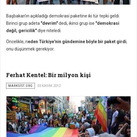
Başbakan'ın açıkladığı demokrasi paketine iki tür tepki geldi.
Birinci grup adeta
"devrim"
dedi, ikinci grup ise
"demokrasi
değil, gericilik"
diye niteledi.
Öncelikle, n
eden Türkiye'nin gündemine böyle bir paket girdi
,
onu düşünmek gerekiyor.
Ferhat Kentel: Bir milyon kişi
MARKSİST.ORG
03 KASIM 2012