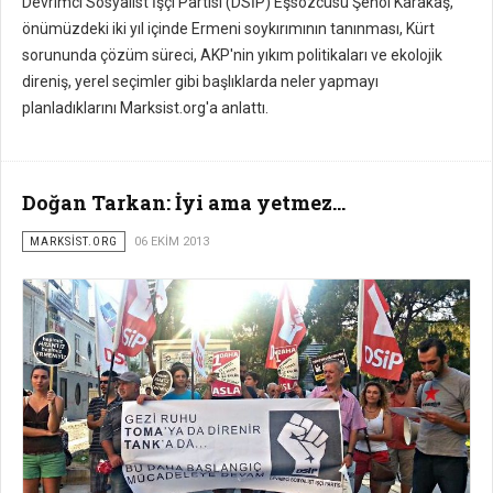
Devrimci Sosyalist İşçi Partisi (DSİP) Eşsözcüsü Şenol Karakaş,
önümüzdeki iki yıl içinde Ermeni soykırımının tanınması, Kürt
sorununda çözüm süreci, AKP'nin yıkım politikaları ve ekolojik
direniş, yerel seçimler gibi başlıklarda neler yapmayı
planladıklarını Marksist.org'a anlattı.
Doğan Tarkan: İyi ama yetmez...
MARKSİST.ORG
06 EKIM 2013