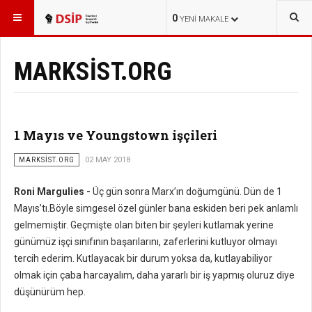
BURADASINIZ:
YAYINLAR
0
YENI MAKALE
MARKSİST.ORG
1 Mayıs ve Youngstown işçileri
MARKSİST.ORG
02 MAY 2018
Roni Margulies -
Üç gün sonra Marx’ın doğumgünü. Dün de 1
Mayıs’tı.Böyle simgesel özel günler bana eskiden beri pek anlamlı
gelmemiştir. Geçmişte olan biten bir şeyleri kutlamak yerine
günümüz işçi sınıfının başarılarını, zaferlerini kutluyor olmayı
tercih ederim. Kutlayacak bir durum yoksa da, kutlayabiliyor
olmak için çaba harcayalım, daha yararlı bir iş yapmış oluruz diye
düşünürüm hep.