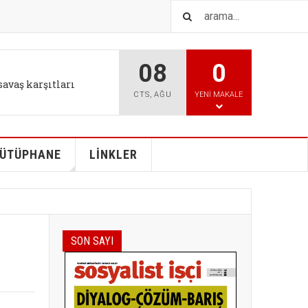
08
0
IŞTIR
l tutum değişikliği bizi
CTS
,
AĞU
YENI MAKALE
ÜTÜPHANE
LİNKLER
SON SAYI