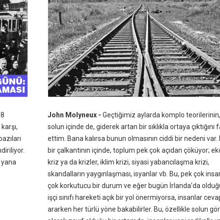
 8
John Molyneux -
Geçtiğimiz aylarda komplo teorilerinin
 karşı,
solun içinde de, giderek artan bir sıklıkla ortaya çıktığını 
azıları
ettim. Bana kalırsa bunun olmasının ciddi bir nedeni var
iriliyor.
bir çalkantının içinde, toplum pek çok açıdan çöküyor; e
u yana
kriz ya da krizler, iklim krizi, siyasi yabancılaşma krizi,
skandalların yaygınlaşması, isyanlar vb. Bu, pek çok insan
çok korkutucu bir durum ve eğer bugün İrlanda’da olduğu
işçi sınıfı hareketi açık bir yol önermiyorsa, insanlar ceva
ararken her türlü yöne bakabilirler. Bu, özellikle solun gör