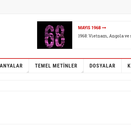
İKLIMI DEĞIL SISTEMI DEĞ
İklim mitleri I - Bireyse
kurtarabilir mi?
ANYALAR
TEMEL METİNLER
DOSYALAR
K