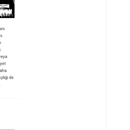
ini
nı
e
k
 veya
iyet
daha
iliği de
.