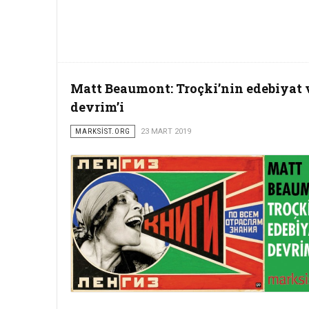
Matt Beaumont: Troçki’nin edebiyat 
devrim’i
MARKSİST.ORG
23 MART 2019