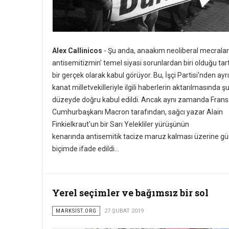
Alex Callinicos
- Şu anda, anaakım neoliberal mecralar
antisemitizmin' temel siyasi sorunlardan biri olduğu tar
bir gerçek olarak kabul görüyor. Bu, İşçi Partisi'nden ayr
kanat milletvekilleriyle ilgili haberlerin aktarılmasında 
düzeyde doğru kabul edildi. Ancak aynı zamanda Fran
Cumhurbaşkanı Macron tarafından, sağcı yazar Alain
Finkielkraut'un bir Sarı Yelekliler yürüşünün
kenarında antisemitik tacize maruz kalması üzerine güç
biçimde ifade edildi...
Yerel seçimler ve bağımsız bir sol
MARKSİST.ORG
27 ŞUBAT 2019