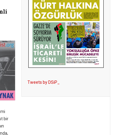
mli
Tweets by DSiP_
zmi
st bir
ın
ında,