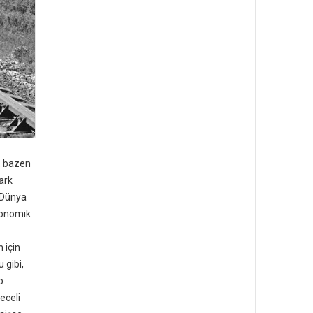
, bazen
fark
. Dünya
konomik
 için
 gibi,
p
eceli