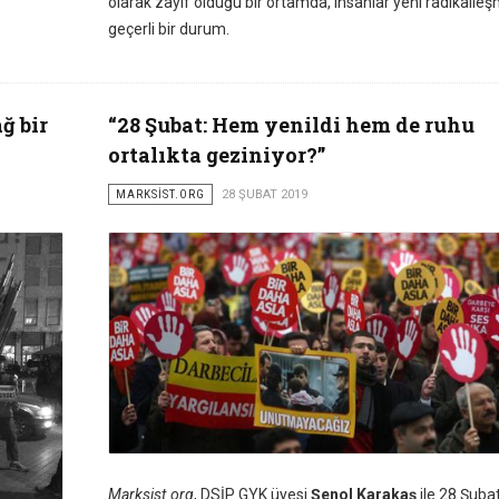
olarak zayıf olduğu bir ortamda, insanlar yeni radikalle
geçerli bir durum.
ğ bir
“28 Şubat: Hem yenildi hem de ruhu
ortalıkta geziniyor?”
MARKSİST.ORG
28 ŞUBAT 2019
Marksist.org
, DSİP GYK üyesi
Şenol Karakaş
ile 28 Şuba