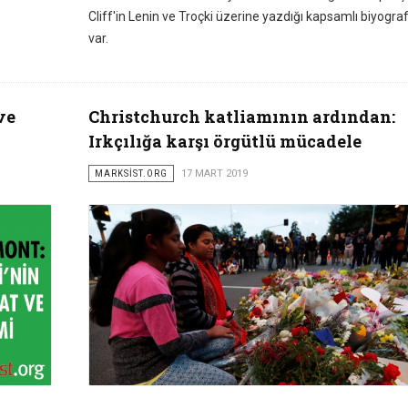
Cliff'in Lenin ve Troçki üzerine yazdığı kapsamlı biyografi
var.
ve
Christchurch katliamının ardından:
Irkçılığa karşı örgütlü mücadele
MARKSİST.ORG
17 MART 2019