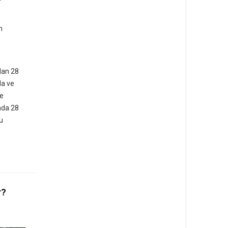
n
ndan 28
da ve
te
nda 28
u
r?