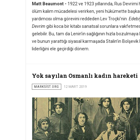
Matt Beaumont -
1922 ve 1923 yıllarında, Rus Devrimi 
ölüm kalım mücadelesi verirken, yeni hükümette başk
yardımcısı olma görevini reddeden Lev Troçki’nin
Edebi
Devrim
gibi koca bir kitabı sanatsal sorunlara vakfetmes
gelebilir. Bu, tam da Lenin’in sağlığının hızla bozulmaya
ve bunun yarattığı siyasal karmaşada Stalin’in Bolşevik 
liderliğini ele geçirdiği dönem.
Yok sayılan Osmanlı kadın hareketi
MARKSİST.ORG
12 MART 2019