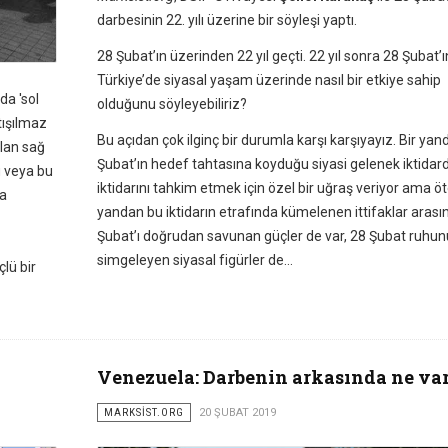
darbesinin 22. yılı üzerine bir söyleşi yaptı.
28 Şubat’ın üzerinden 22 yıl geçti. 22 yıl sonra 28 Şubat’ı
Türkiye’de siyasal yaşam üzerinde nasıl bir etkiye sahip
da 'sol
olduğunu söyleyebiliriz?
tışılmaz
Bu açıdan çok ilginç bir durumla karşı karşıyayız. Bir ya
ılan sağ
Şubat’ın hedef tahtasına koyduğu siyasi gelenek iktidar
şu veya bu
iktidarını tahkim etmek için özel bir uğraş veriyor ama ö
sa
yandan bu iktidarın etrafında kümelenen ittifaklar arası
Şubat’ı doğrudan savunan güçler de var, 28 Şubat ruhun
simgeleyen siyasal figürler de…
lü bir
Venezuela: Darbenin arkasında ne va
MARKSİST.ORG
20 ŞUBAT 2019