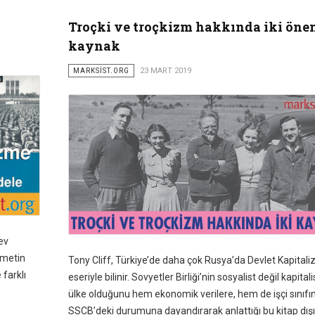
Troçki ve troçkizm hakkında iki öne
kaynak
MARKSİST.ORG
23 MART 2019
ev
 metin
Tony Cliff, Türkiye’de daha çok Rusya’da Devlet Kapitali
 farklı
eseriyle bilinir. Sovyetler Birliği’nin sosyalist değil kapitali
ülke olduğunu hem ekonomik verilere, hem de işçi sınıfın
SSCB’deki durumuna dayandırarak anlattığı bu kitap dış