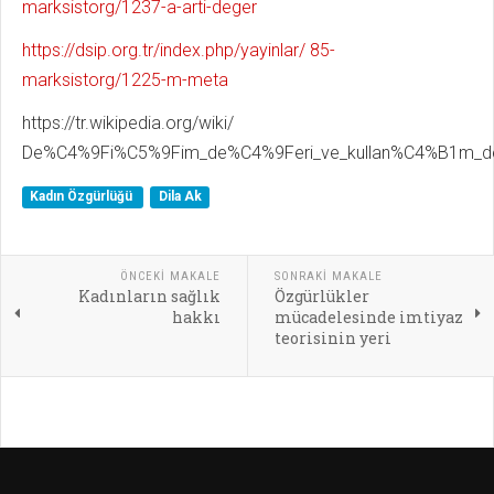
marksistorg/1237-a-arti-deger
https://dsip.org.tr/index.php/yayinlar/ 85-
marksistorg/1225-m-meta
https://tr.wikipedia.org/wiki/
De%C4%9Fi%C5%9Fim_de%C4%9Feri_ve_kullan%C4%B1m_d
Kadın Özgürlüğü
Dila Ak
ÖNCEKI MAKALE
SONRAKI MAKALE
Kadınların sağlık
Özgürlükler
hakkı
mücadelesinde imtiyaz
teorisinin yeri