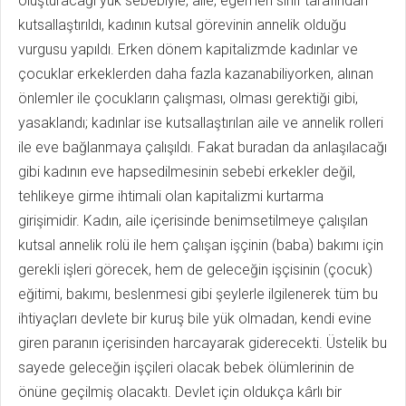
oluşturacağı yük sebebiyle, aile, egemen sınıf tarafından
kutsallaştırıldı, kadının kutsal görevinin annelik olduğu
vurgusu yapıldı. Erken dönem kapitalizmde kadınlar ve
çocuklar erkeklerden daha fazla kazanabiliyorken, alınan
önlemler ile çocukların çalışması, olması gerektiği gibi,
yasaklandı; kadınlar ise kutsallaştırılan aile ve annelik rolleri
ile eve bağlanmaya çalışıldı. Fakat buradan da anlaşılacağı
gibi kadının eve hapsedilmesinin sebebi erkekler değil,
tehlikeye girme ihtimali olan kapitalizmi kurtarma
girişimidir. Kadın, aile içerisinde benimsetilmeye çalışılan
kutsal annelik rolü ile hem çalışan işçinin (baba) bakımı için
gerekli işleri görecek, hem de geleceğin işçisinin (çocuk)
eğitimi, bakımı, beslenmesi gibi şeylerle ilgilenerek tüm bu
ihtiyaçları devlete bir kuruş bile yük olmadan, kendi evine
giren paranın içerisinden harcayarak giderecekti. Üstelik bu
sayede geleceğin işçileri olacak bebek ölümlerinin de
önüne geçilmiş olacaktı. Devlet için oldukça kârlı bir