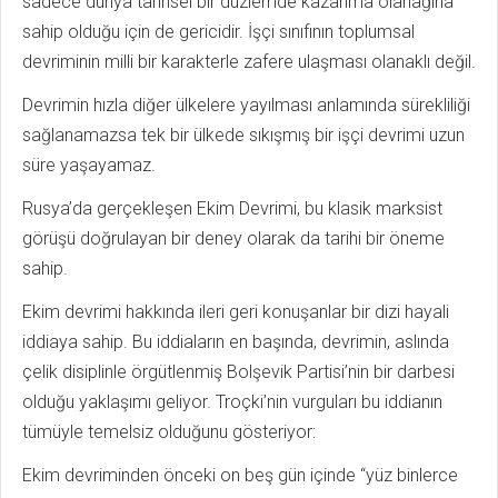
sadece dünya tarihsel bir düzlemde kazanma olanağına
sahip olduğu için de gericidir. İşçi sınıfının toplumsal
devriminin milli bir karakterle zafere ulaşması olanaklı değil.
Devrimin hızla diğer ülkelere yayılması anlamında sürekliliği
sağlanamazsa tek bir ülkede sıkışmış bir işçi devrimi uzun
süre yaşayamaz.
Rusya’da gerçekleşen Ekim Devrimi, bu klasik marksist
görüşü doğrulayan bir deney olarak da tarihi bir öneme
sahip.
Ekim devrimi hakkında ileri geri konuşanlar bir dizi hayali
iddiaya sahip. Bu iddiaların en başında, devrimin, aslında
çelik disiplinle örgütlenmiş Bolşevik Partisi’nin bir darbesi
olduğu yaklaşımı geliyor. Troçki’nin vurguları bu iddianın
tümüyle temelsiz olduğunu gösteriyor:
Ekim devriminden önceki on beş gün içinde “yüz binlerce