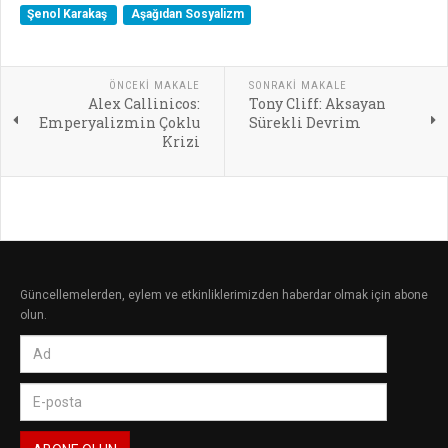
Şenol Karakaş
Aşağıdan Sosyalizm
ÖNCEKI MAKALE
SONRAKI MAKALE
Alex Callinicos:
Tony Cliff: Aksayan
Emperyalizmin Çoklu
Sürekli Devrim
Krizi
Güncellemelerden, eylem ve etkinliklerimizden haberdar olmak için abone
olun.