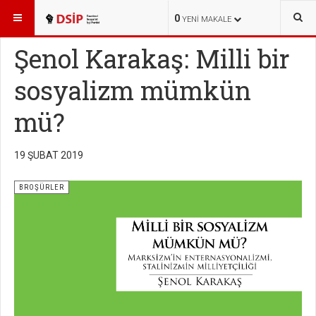
BURADASINIZ:
KÜTÜPHANE
BROŞÜRLER
0
YENI MAKALE
Şenol Karakaş: Milli bir
sosyalizm mümkün
mü?
19 ŞUBAT 2019
BROŞÜRLER