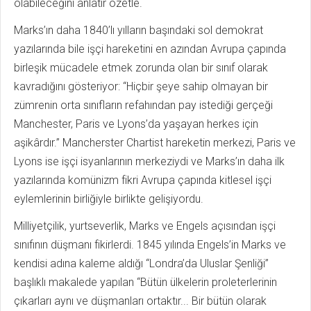
olabileceğini anlatır özetle.
Marks’ın daha 1840’lı yılların başındaki sol demokrat
yazılarında bile işçi hareketini en azından Avrupa çapında
birleşik mücadele etmek zorunda olan bir sınıf olarak
kavradığını gösteriyor: “Hiçbir şeye sahip olmayan bir
zümrenin orta sınıfların refahından pay istediği gerçeği
Manchester, Paris ve Lyons’da yaşayan herkes için
aşikârdır.” Mancherster Chartist hareketin merkezi, Paris ve
Lyons ise işçi isyanlarının merkeziydi ve Marks’ın daha ilk
yazılarında komünizm fikri Avrupa çapında kitlesel işçi
eylemlerinin birliğiyle birlikte gelişiyordu.
Milliyetçilik, yurtseverlik, Marks ve Engels açısından işçi
sınıfının düşmanı fikirlerdi. 1845 yılında Engels’in Marks ve
kendisi adına kaleme aldığı “Londra’da Uluslar Şenliği”
başlıklı makalede yapılan “Bütün ülkelerin proleterlerinin
çıkarları aynı ve düşmanları ortaktır... Bir bütün olarak