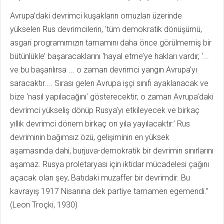
Avrupa’daki devrimci kuşakların omuzları üzerinde
yükselen Rus devrimcilerin, ‘tüm demokratik dönüşümü,
asgari programımızın tamamını daha önce görülmemiş bir
bütünlükle’ başaracaklarını ‘hayal etme’ye hakları vardır, ‘...
ve bu başarılırsa ... o zaman devrimci yangın Avrupa’yı
saracaktır.... Sırası gelen Avrupa işçi sınıfı ayaklanacak ve
bize ‘nasıl yapılacağını’ gösterecektir; o zaman Avrupa’daki
devrimci yükseliş dönüp Rusya’yı etkileyecek ve birkaç
yıllık devrimci dönem birkaç on yıla yayılacaktır.’ Rus
devriminin bağımsız özü, gelişiminin en yüksek
aşamasında dahi, burjuva-demokratik bir devrimin sınırlarını
aşamaz. Rusya proletaryası için iktidar mücadelesi çağını
açacak olan şey, Batıdaki muzaffer bir devrimdir. Bu
kavrayış 1917 Nisanına dek partiye tamamen egemendi.”
(Leon Troçki, 1930)