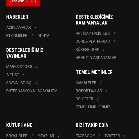
HABERLER
DESTEKLEDIĞIMIZ
KAMPANYALAR
AÇIKLAMALAR
ANTIKAPITALISTLER
ETKINLIKLER
DÜNYA
DURDE PLATFORMU
DESTEKLEDIĞIMIZ
KÜRESEL BAK
YAYINLAR
HRANT'IN ARKADAŞLARI
MARKSIST.ORG
TEMEL METINLER
ALTÜST
SOSYALIST İŞÇI
MAKALELER
ENTERNASYONAL SOSYALIZM
RÖPORTAJLAR
BELGELER
TEMEL FIKIRLERIMIZ
KÜTÜPHANE
BIZI TAKIP EDIN
BROŞÜRLER
KITAPLAR
FACEBOOK
TWITTER