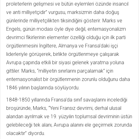
proleterlerin gelişmesi ve bütün eylemleri özünde insancıl
ve anti milliyetçidir” vurgusu, marksizmin daha doğuş
günlerinde milliyetçilikten tiksindiğini gösterir. Marks ve
Engels, günün modası öyle diye değil, enternasyonalizm
devrimci fikirlerinin elementer özelliği olduğu için ilk parti
örgütlenmesini İngiltere, Almanya ve Fransa’daki işçi
liderleriyle görüşerek, birlikte örgütlenmeye çalışarak
Avrupa çapında etkili bir siyasi gelenek yaratma yoluna
gittiler. Marks, “milliyetin sınırlarını parçalamak” için
enternasyonalist bir örgütlenmenin zorunlu olduğunu daha
1846 yılının başlarında söylüyordu.
1848-1850 yıllarında Fransa’da sınıf savaşlarını incelediği
broşüründe, Marks, “Yeni Fransız devrimi, derhal ulusal
alandan ayrılmak ve 19. yüzyılın toplumsal devriminin üstün
gelebileceği tek alanı, Avrupa alanını ele geçirmek zorunda
olacaktır” diyordu.