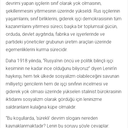
devrimi yapan işçilerin sınıf olarak yok olmasının,
şekillenmesini yitirmesinin üzerinde yükseldi. Rus işçilerinin
yaşamlarını, sınıf birliklerini, giderek işçi demokrasisinin tüm
kazanımlarını yitirmesi süreci; başka bir toplumsal gücün,
orduda, devlet aygıtında, fabrika ve işyerlerinde ve
partideki yöneticiler grubunun üretim araçları üzerinde
egemenliklerini kurma sürecidir.
Daha 1918 yılında, “Rusya’nın öncü ve politik bilinçli işçi
kesiminin ne kadar ince olduğunu biliyoruz” diyen Lenin’in
haykırışı, hem tek ülkede sosyalizm olabileceğini savunan
milliyetçi gericilerin hem de işçi sınıfının incelmesi ve
giderek yok olması üzerinde yükselen stalinist bürokrasinin
iktidarını sosyalizm olarak gördüğü için leninizme
saldıranların kulağına küpe olmalıdır.
“Bu koşullarda, ‘sürekli’ devrim sloganı nereden
kaynaklanmaktadır? Lenin bu soruyu şöyle cevaplar: