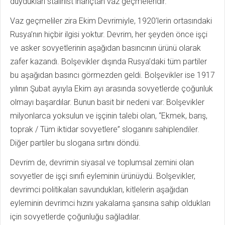
duydukları stalinist inançtan vaz geçmeleridir.
Vaz geçmeliler zira Ekim Devrimiyle, 1920’lerin ortasındaki
Rusya’nın hiçbir ilgisi yoktur. Devrim, her şeyden önce işçi
ve asker sovyetlerinin aşağıdan basıncının ürünü olarak
zafer kazandı. Bolşevikler dışında Rusya’daki tüm partiler
bu aşağıdan basıncı görmezden geldi. Bolşevikler ise 1917
yılının Şubat ayıyla Ekim ayı arasında sovyetlerde çoğunluk
olmayı başardılar. Bunun basit bir nedeni var: Bolşevikler
milyonlarca yoksulun ve işçinin talebi olan, “Ekmek, barış,
toprak / Tüm iktidar sovyetlere” sloganını sahiplendiler.
Diğer partiler bu slogana sırtını döndü.
Devrim de, devrimin siyasal ve toplumsal zemini olan
sovyetler de işçi sınıfı eyleminin ürünüydü. Bolşevikler,
devrimci politikaları savundukları, kitlelerin aşağıdan
eyleminin devrimci hızını yakalama şansına sahip oldukları
için sovyetlerde çoğunluğu sağladılar.