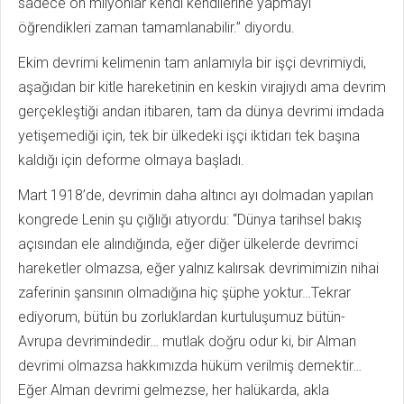
sadece on milyonlar kendi kendilerine yapmayı
öğrendikleri zaman tamamlanabilir.” diyordu.
Ekim devrimi kelimenin tam anlamıyla bir işçi devrimiydi,
aşağıdan bir kitle hareketinin en keskin virajıydı ama devrim
gerçekleştiği andan itibaren, tam da dünya devrimi imdada
yetişemediği için, tek bir ülkedeki işçi iktidarı tek başına
kaldığı için deforme olmaya başladı.
Mart 1918’de, devrimin daha altıncı ayı dolmadan yapılan
kongrede Lenin şu çığlığı atıyordu: “Dünya tarihsel bakış
açısından ele alındığında, eğer diğer ülkelerde devrimci
hareketler olmazsa, eğer yalnız kalırsak devrimimizin nihai
zaferinin şansının olmadığına hiç şüphe yoktur…Tekrar
ediyorum, bütün bu zorluklardan kurtuluşumuz bütün-
Avrupa devrimindedir… mutlak doğru odur ki, bir Alman
devrimi olmazsa hakkımızda hüküm verilmiş demektir…
Eğer Alman devrimi gelmezse, her halükarda, akla