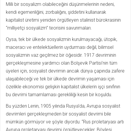
Milli bir sosyalizm olabileceğini düşünmelerinin nedeni,
kendi egemenliğini, zorbalığını, şiddetini kullanarak
kapitalist üretimi yeniden örgütleyen stalinist bürokrasinin
“milliyetçi sosyalizm” teorisini savunmaları.
Oysa, tek bir ülkede sosyalizmin kurulmayacağı, ütopik,
maceracı ve entelektüellerin uydurması değil, bilimsel
sosyalizmin vaz geçilmez bir öğesidir. 1917 devriminin
gerçekleşmesine yardımcı olan Bolşevik Partisi’nin tüm
üyeleri için, sosyalist devrimin ancak dünya çapında zafere
ulaşabileceği ve tek bir ülkede devrimin yaşaması için
özelikle ekonomisi gelişkin kapitalist ülkelerin işçi sınıfının
bu devrimi tamamlaması gerekliliği kesin bir koşuldu.
Bu yüzden Lenin, 1905 yılında Rusya’da, Avrupa sosyalist
devrimleri gerçekleşmeden bir sosyalist devrimi bile
mümkün görmüyor ve şöyle diyordu: “Rus proletaryası artı
Avrupa proletaryası devrimi örgütleyecekler. Böylesi