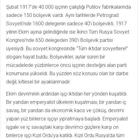
Şubat 1917’de 40.000 işçinin çalıştığı Putilov fabrikalarında
sadece 150 bolşevik vardı. Aynı tarihlerde Petrograd
Sovyeti’nde 1600 delegenin sadece 40’ı bolşevikti. 1917
yılının Ekim ayına gelindiğinde ise İkinci Tüm Rusya Sovyet
Kongresi’nde 650 delegeden 390’ı Bolşevik partisi
üyesiydi. Bu sovyet kongresinde “Tüm iktidar sovyetlere!”
sloganı hayat buldu. Bolşevikler, aylar süren bir
mücadelede yüzbinlerce öncü işçinin desteğini alan parti
konumuna yükseldi. Bu yüzden söz konusu olan bir darbe
değil, kitlesel bir ayaklanmadır.
Ekim devriminin ardından işçi iktidarı her yönden kuşatıldı.
Bir yandan emperyalist ülkelerin kuşatması, bir yandan iç
savaş, bir yandan da ekonomik kaos ve çöküş, devrimi
yapan yüz binlerce işçiyi yıpratmaya başladı. Emperyalist
işgale ve iç savaştaki karşı devrimci güçlere karşı on
binlerce işçi Kızıl Ordu’ya katıldı. Kızıl Ordu Rusya’da tüm