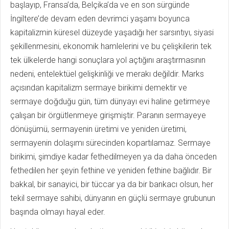
başlayıp, Fransa’da, Belçika’da ve en son sürgünde
İngiltere’de devam eden devrimci yaşamı boyunca
kapitalizmin küresel düzeyde yaşadığı her sarsıntıyı, siyasi
şekillenmesini, ekonomik hamlelerini ve bu çelişkilerin tek
tek ülkelerde hangi sonuçlara yol açtığını araştırmasının
nedeni, entelektüel gelişkinliği ve merakı değildir. Marks
açısından kapitalizm sermaye birikimi demektir ve
sermaye doğduğu gün, tüm dünyayı evi haline getirmeye
çalışan bir örgütlenmeye girişmiştir. Paranın sermayeye
dönüşümü, sermayenin üretimi ve yeniden üretimi,
sermayenin dolaşımı sürecinden kopartılamaz. Sermaye
birikimi, şimdiye kadar fethedilmeyen ya da daha önceden
fethedilen her şeyin fethine ve yeniden fethine bağlıdır. Bir
bakkal, bir sanayici, bir tüccar ya da bir bankacı olsun, her
tekil sermaye sahibi, dünyanın en güçlü sermaye grubunun
başında olmayı hayal eder.