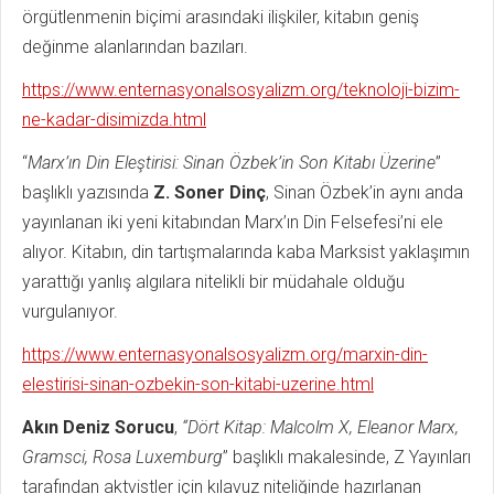
örgütlenmenin biçimi arasındaki ilişkiler, kitabın geniş
değinme alanlarından bazıları.
https://www.enternasyonalsosyalizm.org/teknoloji-bizim-
ne-kadar-disimizda.html
“
Marx’ın Din Eleştirisi: Sinan Özbek’in Son Kitabı Üzerine
”
başlıklı yazısında
Z. Soner Dinç
, Sinan Özbek’in aynı anda
yayınlanan iki yeni kitabından Marx’ın Din Felsefesi’ni ele
alıyor. Kitabın, din tartışmalarında kaba Marksist yaklaşımın
yarattığı yanlış algılara nitelikli bir müdahale olduğu
vurgulanıyor.
https://www.enternasyonalsosyalizm.org/marxin-din-
elestirisi-sinan-ozbekin-son-kitabi-uzerine.html
Akın Deniz Sorucu
,
“Dört Kitap: Malcolm X, Eleanor Marx,
Gramsci, Rosa Luxemburg
” başlıklı makalesinde, Z Yayınları
tarafından aktvistler için kılavuz niteliğinde hazırlanan