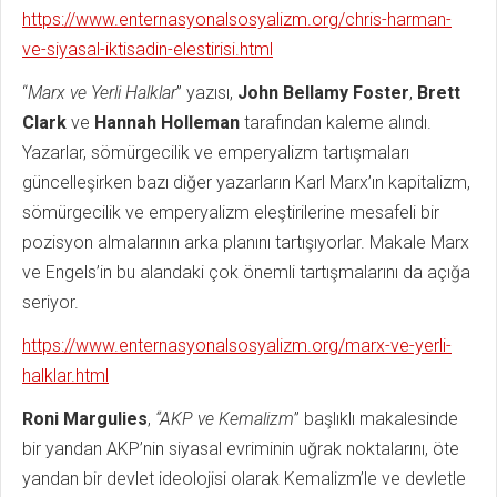
https://www.enternasyonalsosyalizm.org/chris-harman-
ve-siyasal-iktisadin-elestirisi.html
“
Marx ve Yerli Halklar
” yazısı,
John Bellamy Foster
,
Brett
Clark
ve
Hannah Holleman
tarafından kaleme alındı.
Yazarlar, sömürgecilik ve emperyalizm tartışmaları
güncelleşirken bazı diğer yazarların Karl Marx’ın kapitalizm,
sömürgecilik ve emperyalizm eleştirilerine mesafeli bir
pozisyon almalarının arka planını tartışıyorlar. Makale Marx
ve Engels’in bu alandaki çok önemli tartışmalarını da açığa
seriyor.
https://www.enternasyonalsosyalizm.org/marx-ve-yerli-
halklar.html
Roni Margulies
,
“AKP ve Kemalizm
” başlıklı makalesinde
bir yandan AKP’nin siyasal evriminin uğrak noktalarını, öte
yandan bir devlet ideolojisi olarak Kemalizm’le ve devletle