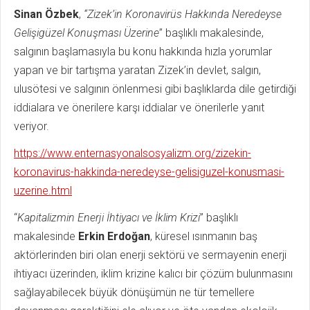
Sinan Özbek
,
“Zizek’in Koronavirüs Hakkında Neredeyse
Gelişigüzel Konuşması Üzerine
” başlıklı makalesinde,
salgının başlamasıyla bu konu hakkında hızla yorumlar
yapan ve bir tartışma yaratan Zizek’in devlet, salgın,
ulusötesi ve salgının önlenmesi gibi başlıklarda dile getirdiği
iddialara ve önerilere karşı iddialar ve önerilerle yanıt
veriyor.
https://www.enternasyonalsosyalizm.org/zizekin-
koronavirus-hakkinda-neredeyse-gelisiguzel-konusmasi-
uzerine.html
“
Kapitalizmin Enerji İhtiyacı ve İklim Krizi
” başlıklı
makalesinde
Erkin Erdoğan
, küresel ısınmanın baş
aktörlerinden biri olan enerji sektörü ve sermayenin enerji
ihtiyacı üzerinden, iklim krizine kalıcı bir çözüm bulunmasını
sağlayabilecek büyük dönüşümün ne tür temellere