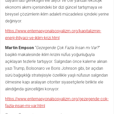
dayanması gerektiğini ele alıyor ve öte yandan ekolojik
ekonomi akımı içerisindeki bir dizi güncel tartışmaya ve
bireysel çözümlerin iklim adaleti mücadelesi içindeki yerine
değiniyor.
https://www.enternasyonalsosyalizm.org/kapitalizmin-
enerji-ihtiyaci-ve-iklim-krizi.html
Martin Empson
“
Gezegende Çok Fazla İnsan mı Var?
”
başlıklı makalesinde iklim krizini nüfus yoğunluğuyla
açıklayan tezlerle tartışıyor. Salgından önce kaleme alınan
yazı Trump, Bolsonaro ve Boris Johnson gibi, bir açıdan
sürü bağışıklığı stratejisiyle özellikle yaşlı nüfusun salgından
ölmesine kapı aralayan otoriter siyasetçilerle birlikte ele
alındığında güncelliğini koruyor.
https://www.enternasyonalsosyalizm.org/gezegende-cok-
fazla-insan-mi-var.html