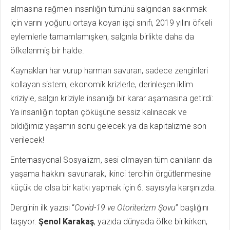
almasına rağmen insanlığın tümünü salgından sakınmak
için varını yoğunu ortaya koyan işçi sınıfı, 2019 yılını öfkeli
eylemlerle tamamlamışken, salgınla birlikte daha da
öfkelenmiş bir halde.
Kaynakları har vurup harman savuran, sadece zenginleri
kollayan sistem, ekonomik krizlerle, derinleşen iklim
kriziyle, salgın kriziyle insanlığı bir karar aşamasına getirdi:
Ya insanlığın toptan çöküşüne sessiz kalınacak ve
bildiğimiz yaşamın sonu gelecek ya da kapitalizme son
verilecek!
Enternasyonal Sosyalizm, sesi olmayan tüm canlıların da
yaşama hakkını savunarak, ikinci tercihin örgütlenmesine
küçük de olsa bir katkı yapmak için 6. sayısıyla karşınızda.
Derginin ilk yazısı “
Covid-19 ve Otoriterizm Şovu
” başlığını
taşıyor.
Şenol Karakaş
, yazıda dünyada öfke birikirken,