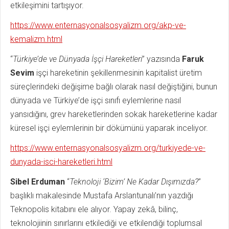
etkileşimini tartışıyor.
https://www.enternasyonalsosyalizm.org/akp-ve-
kemalizm.html
“
Türkiye’de ve Dünyada İşçi Hareketleri
” yazısında
Faruk
Sevim
işçi hareketinin şekillenmesinin kapitalist üretim
süreçlerindeki değişime bağlı olarak nasıl değiştiğini, bunun
dünyada ve Türkiye’de işçi sınıfı eylemlerine nasıl
yansıdığını, grev hareketlerinden sokak hareketlerine kadar
küresel işçi eylemlerinin bir dökümünü yaparak inceliyor.
https://www.enternasyonalsosyalizm.org/turkiyede-ve-
dunyada-isci-hareketleri.html
Sibel Erduman
“
Teknoloji ‘Bizim’ Ne Kadar Dışımızda?
”
başlıklı makalesinde Mustafa Arslantunalı’nın yazdığı
Teknopolis kitabını ele alıyor. Yapay zekâ, bilinç,
teknolojiinin sınırlarını etkilediği ve etkilendiği toplumsal