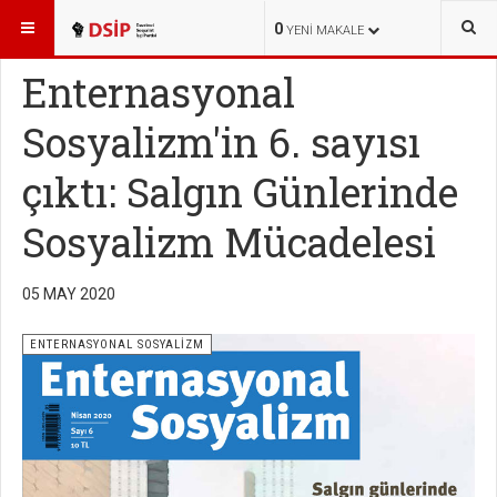
BURADASINIZ:
YAYINLAR
ENTERNASYONAL SOSYALİZM
0
YENI MAKALE
Enternasyonal
Sosyalizm'in 6. sayısı
çıktı: Salgın Günlerinde
Sosyalizm Mücadelesi
05 MAY 2020
ENTERNASYONAL SOSYALİZM