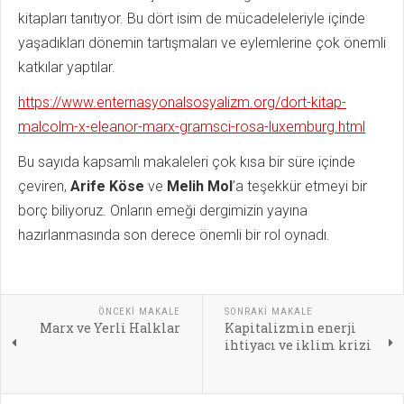
kitapları tanıtıyor. Bu dört isim de mücadeleleriyle içinde
yaşadıkları dönemin tartışmaları ve eylemlerine çok önemli
katkılar yaptılar.
https://www.enternasyonalsosyalizm.org/dort-kitap-
malcolm-x-eleanor-marx-gramsci-rosa-luxemburg.html
Bu sayıda kapsamlı makaleleri çok kısa bir süre içinde
çeviren,
Arife Köse
ve
Melih Mol
’a teşekkür etmeyi bir
borç biliyoruz. Onların emeği dergimizin yayına
hazırlanmasında son derece önemli bir rol oynadı.
ÖNCEKI MAKALE
SONRAKI MAKALE
Marx ve Yerli Halklar
Kapitalizmin enerji
ihtiyacı ve iklim krizi