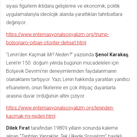
siyasi figürlerin iktidara gelişlerine ve ekonomik, politik
uygulamalarıyla ideolojik alanda yarattıkları tahribatlara
değiniyor.
https://www.enternasyonalsosyalizm.org/trump-
bolsonaro-orban-otoriter-dehset.html
“
Lenin’den Kaçmak Mı? Neden?
” yazısında
Şenol Karakaş
,
Lenin’in 150. doğum yılında bugünün mücadeleleri için
Bolşevik Devrimi’nin deneyimlerinden faydalanmanın
olanaklarını tartışıyor. Yazı, Lenin hakkında yaratılan yanıltıcı
efsanelerin, onun fikirlerine en çok ihtiyaç duyanlarla
arasına duvar ördüğünün altını çiziyor.
https://www.enternasyonalsosyalizm.org/leninden-
kacmak-mi-neden.html
Dilek Fırat
tarafından 1980’li yılların sonunda kaleme
alınan “
Tarihten Yapraklar: Tek Ülkede Sosyalizm
” başlıklı