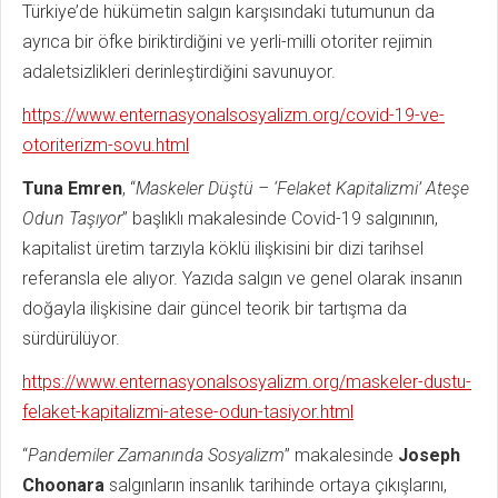
Türkiye’de hükümetin salgın karşısındaki tutumunun da
ayrıca bir öfke biriktirdiğini ve yerli-milli otoriter rejimin
adaletsizlikleri derinleştirdiğini savunuyor.
https://www.enternasyonalsosyalizm.org/covid-19-ve-
otoriterizm-sovu.html
Tuna Emren
, “
Maskeler Düştü – ‘Felaket Kapitalizmi’ Ateşe
Odun Taşıyor
” başlıklı makalesinde Covid-19 salgınının,
kapitalist üretim tarzıyla köklü ilişkisini bir dizi tarihsel
referansla ele alıyor. Yazıda salgın ve genel olarak insanın
doğayla ilişkisine dair güncel teorik bir tartışma da
sürdürülüyor.
https://www.enternasyonalsosyalizm.org/maskeler-dustu-
felaket-kapitalizmi-atese-odun-tasiyor.html
“
Pandemiler Zamanında Sosyalizm
” makalesinde
Joseph
Choonara
salgınların insanlık tarihinde ortaya çıkışlarını,