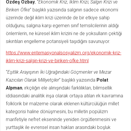
Özdeş Özbay
, “
Ekonomik Kriz, İklim Krizi, Salgın Krizi ve
Biriken Öfke
” başlıklı yazısında salgının sadece ekonomi
üzerinde değil iklim krizi üzerinde de bir etkiye sahip
olduğunu, salgına karşı egemen sınıf temsilcilerinin aldığı
önlemlerin, ne küresel iklim krizini ne de yoksulların çektiği
sıkıntıları engelleme potansiyeli taşıdığını savunuyor.
https://www.enternasyonalsosyalizm.org/ekonomik-kriz-
iklim-krizi-salgin-krizi-ve-biriken-ofke.html
“
Eşitlik Arayışının İki Uğrağındaki Göçmenler ve Mezar
Kazıcıları Olarak Milliyetçiler
” başlıklı yazısında
Polat
Alpman
, ırkçılığın ele alınışındaki farklılıkları, bilimsellik
iddiasındaki analitik inşa olarak ortaya atılan ırk kavramına
folklorik bir malzeme olarak eklenen kültürcülüğün millet
kategorisi haline dönüşmesini, bu milletin popülizm
marifetiyle nefret ekseninde yeniden örgütlenmesini ve
yurttaşlık ile evrensel insan hakları arasındaki boşluk