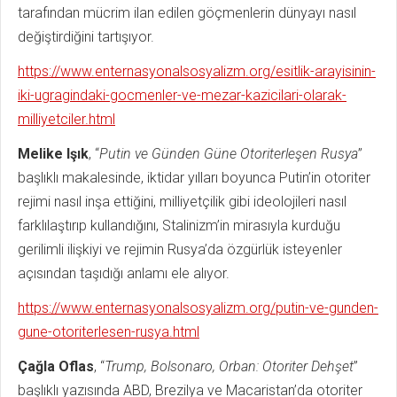
tarafından mücrim ilan edilen göçmenlerin dünyayı nasıl
değiştirdiğini tartışıyor.
https://www.enternasyonalsosyalizm.org/esitlik-arayisinin-
iki-ugragindaki-gocmenler-ve-mezar-kazicilari-olarak-
milliyetciler.html
Melike Işık
, “
Putin ve Günden Güne Otoriterleşen Rusya
”
başlıklı makalesinde, iktidar yılları boyunca Putin’in otoriter
rejimi nasıl inşa ettiğini, milliyetçilik gibi ideolojileri nasıl
farklılaştırıp kullandığını, Stalinizm’in mirasıyla kurduğu
gerilimli ilişkiyi ve rejimin Rusya’da özgürlük isteyenler
açısından taşıdığı anlamı ele alıyor.
https://www.enternasyonalsosyalizm.org/putin-ve-gunden-
gune-otoriterlesen-rusya.html
Çağla Oflas
, “
Trump, Bolsonaro, Orban: Otoriter Dehşet
”
başlıklı yazısında ABD, Brezilya ve Macaristan’da otoriter