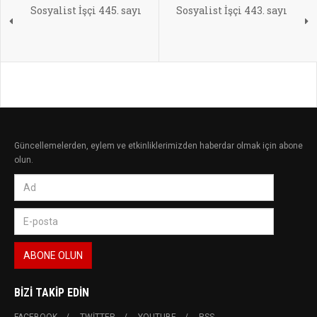
Sosyalist İşçi 445. sayı
Sosyalist İşçi 443. sayı
Güncellemelerden, eylem ve etkinliklerimizden haberdar olmak için abone
olun.
BIZI TAKIP EDIN
FACEBOOK
TWITTER
YOUTUBE
RSS