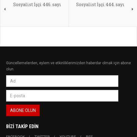
Sosyalist İşçi 446. sayı
Sosyalist İşçi 444. sayı
Güncellemelerden, eylem ve etkinliklerimizden haberdar olmak için abone
olun.
BIZI TAKIP EDIN
FACEBOOK
TWITTER
YOUTUBE
RSS