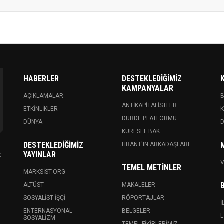
HABERLER
DESTEKLEDIĞIMIZ
KAMPANYALAR
AÇIKLAMALAR
ANTIKAPITALISTLER
ETKINLIKLER
K
DURDE PLATFORMU
DÜNYA
KÜRESEL BAK
DESTEKLEDIĞIMIZ
HRANT'IN ARKADAŞLARI
YAYINLAR
k
V
TEMEL METINLER
MARKSIST.ORG
ALTÜST
MAKALELER
SOSYALIST İŞÇI
RÖPORTAJLAR
İ
ENTERNASYONAL
BELGELER
L
SOSYALIZM