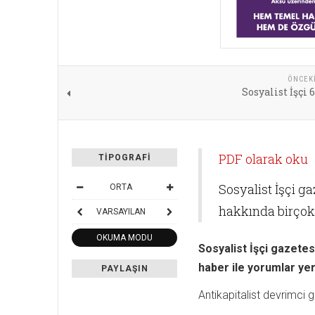
ÖNCEK
Sosyalist İşçi 6
PDF olarak oku
TIPOGRAFI
Sosyalist İşçi g
ORTA
hakkında birçok 
VARSAYILAN
OKUMA MODU
Sosyalist İşçi gazetes
haber ile yorumlar yer 
PAYLAŞIN
Antikapitalist devrimci