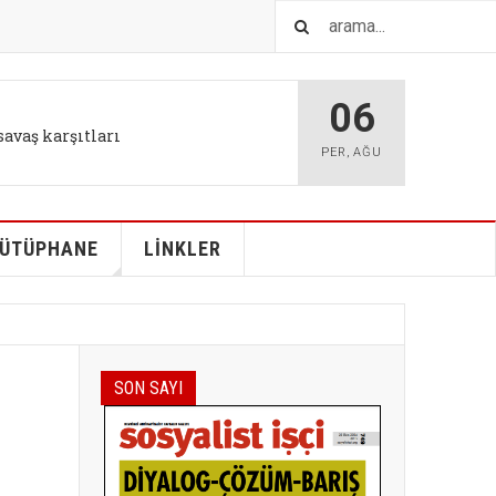
06
savaş karşıtları
PER
,
AĞU
ÜTÜPHANE
LİNKLER
SON SAYI