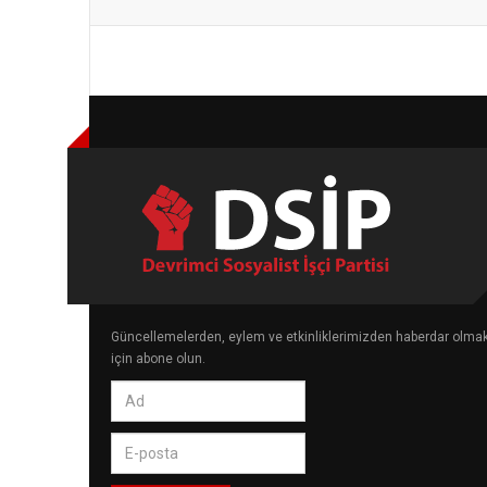
Güncellemelerden, eylem ve etkinliklerimizden haberdar olma
için abone olun.