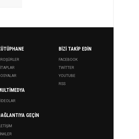
KÜTÜPHANE
BIZI TAKIP EDIN
BROŞÜRLER
FACEBOOK
ITAPLAR
TWITTER
DOSYALAR
YOUTUBE
RSS
MULTIMEDYA
IDEOLAR
BAĞLANTIYA GEÇIN
LETIŞIM
INKLER