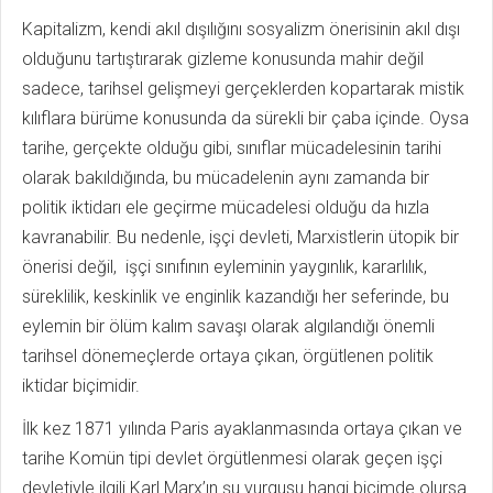
Kapitalizm, kendi akıl dışılığını sosyalizm önerisinin akıl dışı
olduğunu tartıştırarak gizleme konusunda mahir değil
sadece, tarihsel gelişmeyi gerçeklerden kopartarak mistik
kılıflara bürüme konusunda da sürekli bir çaba içinde. Oysa
tarihe, gerçekte olduğu gibi, sınıflar mücadelesinin tarihi
olarak bakıldığında, bu mücadelenin aynı zamanda bir
politik iktidarı ele geçirme mücadelesi olduğu da hızla
kavranabilir. Bu nedenle, işçi devleti, Marxistlerin ütopik bir
önerisi değil, işçi sınıfının eyleminin yaygınlık, kararlılık,
süreklilik, keskinlik ve enginlik kazandığı her seferinde, bu
eylemin bir ölüm kalım savaşı olarak algılandığı önemli
tarihsel dönemeçlerde ortaya çıkan, örgütlenen politik
iktidar biçimidir.
İlk kez 1871 yılında Paris ayaklanmasında ortaya çıkan ve
tarihe Komün tipi devlet örgütlenmesi olarak geçen işçi
devletiyle ilgili Karl Marx’ın şu vurgusu hangi biçimde olursa