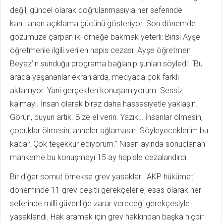
değil, güncel olarak doğrulanmasıyla her seferinde
kanıtlanan açıklama gücünü gösteriyor. Son dönemde
gözümüze çarpan iki örneğe bakmak yeterli: Birisi Ayşe
öğretmenle ilgili verilen hapis cezası. Ayşe öğretmen
Beyaz’ın sunduğu programa bağlanıp şunları söyledi: “Bu
arada yaşananlar ekranlarda, medyada çok farklı
aktarılıyor. Yani gerçekten konuşamıyorum. Sessiz
kalmayı. İnsan olarak biraz daha hassasiyetle yaklaşın.
Görün, duyun artık. Bize el verin. Yazık… İnsanlar ölmesin,
çocuklar ölmesin, anneler ağlamasın. Söyleyeceklerim bu
kadar. Çok teşekkür ediyorum.” Nisan ayında sonuçlanan
mahkeme bu konuşmayı 15 ay hapisle cezalandırdı.
Bir diğer somut örnekse grev yasakları. AKP hükümeti
döneminde 11 grev çeşitli gerekçelerle, esas olarak her
seferinde millî güvenliğe zarar vereceği gerekçesiyle
yasaklandı. Hak aramak için grev hakkından başka hiçbir