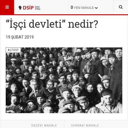
BURADASINIZ:
YAYINLAR
ALTÜST
0
YENI MAKALE
“İşçi devleti” nedir?
19 ŞUBAT 2019
ALTÜST
ÖNCEKI MAKALE
SONRAKI MAKALE