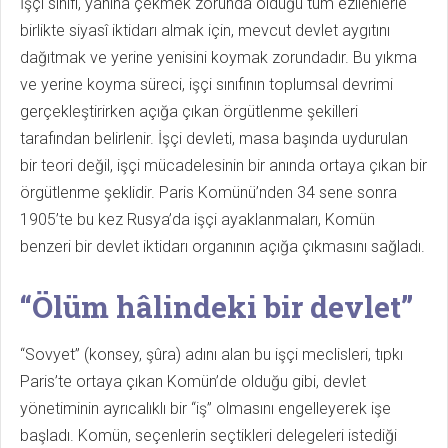
İşçi sınıfı, yanına çekmek zorunda olduğu tüm ezilenlerle
birlikte siyasî iktidarı almak için, mevcut devlet aygıtını
dağıtmak ve yerine yenisini koymak zorundadır. Bu yıkma
ve yerine koyma süreci, işçi sınıfının toplumsal devrimi
gerçekleştirirken açığa çıkan örgütlenme şekilleri
tarafından belirlenir. İşçi devleti, masa başında uydurulan
bir teori değil, işçi mücadelesinin bir anında ortaya çıkan bir
örgütlenme şeklidir. Paris Komünü’nden 34 sene sonra
1905’te bu kez Rusya’da işçi ayaklanmaları, Komün
benzeri bir devlet iktidarı organının açığa çıkmasını sağladı.
“Ölüm hâlindeki bir devlet”
“Sovyet” (konsey, şûra) adını alan bu işçi meclisleri, tıpkı
Paris’te ortaya çıkan Komün’de olduğu gibi, devlet
yönetiminin ayrıcalıklı bir “iş” olmasını engelleyerek işe
başladı. Komün, seçenlerin seçtikleri delegeleri istediği