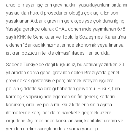
aracı olmayan işçilerin grev hakkını yasaklayanların sırtlarını
yasladıkları hukukî prosedürler olduğu çok açık. En son
yasaklanan Akbank grevinin gerekçesiyse çok daha ilginç.
Yasağa gerekçe olarak OHAL döneminde yayımlanan 678
sayılı KHK ile Sendikalar ve Toplu İş Sözleşmesi Kanunu’na
eklenen “Bankacılık hizmetlerinde ekonomik veya finansal
istikrarı bozucu nitelikte olması” ifadesi ileri sürüldü.
Sadece Türkiye’de değil kuşkusuz, bu satırlar yazılırken 20
yıl aradan sonra genel grev ilan edilen Brezilya’da genel
grevi sokak gösterisiyle perçinlemek isteyen işçilere
polisin şiddetle saldırdığı haberleri geliyordu. Hukuk, tüm
karmaşık yapısı içinde egemen sınıfın genel çıkarlarını
korurken, ordu ve polis mülksüz kitlelerin sınırı aşma
ihtimallerine karşı her daim harekete geçmek üzere
örgütlenir. Aşılmasından korkulan sınır, kapitalist üretim ve
yeniden üretim süreçlerinde aksama yaratılıp