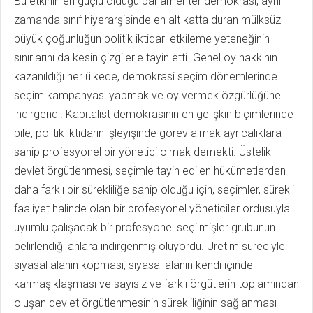
Bu etkinin en güçlü olduğu parlamenter demokrasi, aynı
zamanda sınıf hiyerarşisinde en alt katta duran mülksüz
büyük çoğunluğun politik iktidarı etkileme yeteneğinin
sınırlarını da kesin çizgilerle tayin etti. Genel oy hakkının
kazanıldığı her ülkede, demokrasi seçim dönemlerinde
seçim kampanyası yapmak ve oy vermek özgürlüğüne
indirgendi. Kapitalist demokrasinin en gelişkin biçimlerinde
bile, politik iktidarın işleyişinde görev almak ayrıcalıklara
sahip profesyonel bir yönetici olmak demekti. Üstelik
devlet örgütlenmesi, seçimle tayin edilen hükümetlerden
daha farklı bir sürekliliğe sahip olduğu için, seçimler, sürekli
faaliyet halinde olan bir profesyonel yöneticiler ordusuyla
uyumlu çalışacak bir profesyonel seçilmişler grubunun
belirlendiği anlara indirgenmiş oluyordu. Üretim süreciyle
siyasal alanın kopması, siyasal alanın kendi içinde
karmaşıklaşması ve sayısız ve farklı örgütlerin toplamından
oluşan devlet örgütlenmesinin sürekliliğinin sağlanması