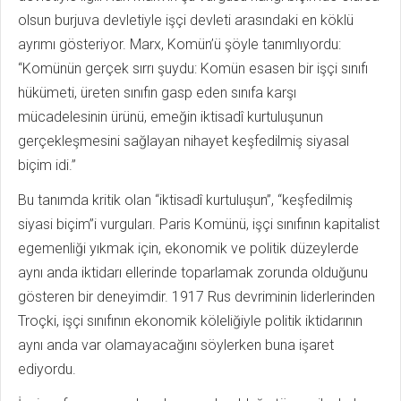
olsun burjuva devletiyle işçi devleti arasındaki en köklü
ayrımı gösteriyor. Marx, Komün’ü şöyle tanımlıyordu:
“Komünün gerçek sırrı şuydu: Komün esasen bir işçi sınıfı
hükümeti, üreten sınıfın gasp eden sınıfa karşı
mücadelesinin ürünü, emeğin iktisadî kurtuluşunun
gerçekleşmesini sağlayan nihayet keşfedilmiş siyasal
biçim idi.”
Bu tanımda kritik olan “iktisadî kurtuluşun”, “keşfedilmiş
siyasi biçim”i vurguları. Paris Komünü, işçi sınıfının kapitalist
egemenliği yıkmak için, ekonomik ve politik düzeylerde
aynı anda iktidarı ellerinde toparlamak zorunda olduğunu
gösteren bir deneyimdir. 1917 Rus devriminin liderlerinden
Troçki, işçi sınıfının ekonomik köleliğiyle politik iktidarının
aynı anda var olamayacağını söylerken buna işaret
ediyordu.