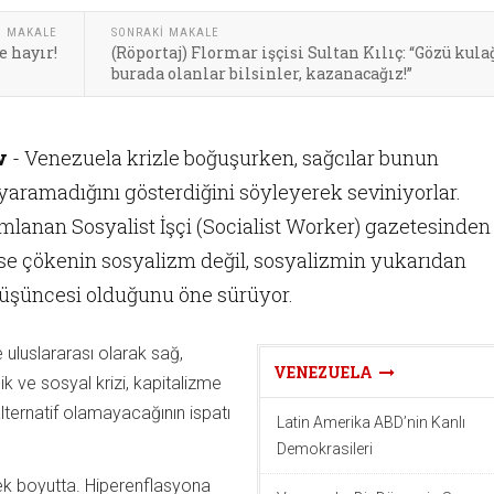
I MAKALE
SONRAKI MAKALE
e hayır!
(Röportaj) Flormar işçisi Sultan Kılıç: “Gözü kula
burada olanlar bilsinler, kazanacağız!”
w
- Venezuela krizle boğuşurken, sağcılar bunun
yaramadığını gösterdiğini söyleyerek seviniyorlar.
ımlanan Sosyalist İşçi (Socialist Worker) gazetesinden
ise çökenin sosyalizm değil, sosyalizmin yukarıdan
düşüncesi olduğunu öne sürüyor.
uluslararası olarak sağ,
VENEZUELA
 ve sosyal krizi, kapitalizme
lternatif olamayacağının ispatı
Latin Amerika ABD’nin Kanlı
Demokrasileri
k boyutta. Hiperenflasyona