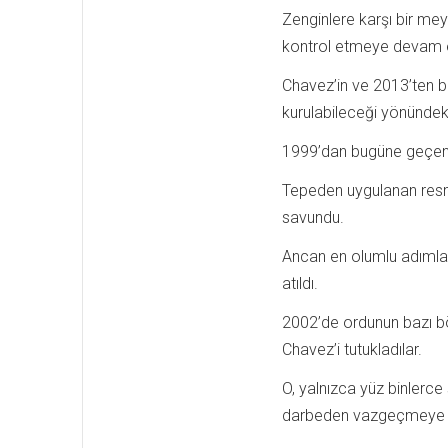
Zenginlere karşı bir me
kontrol etmeye devam et
Chavez’in ve 2013’ten be
kurulabileceği yönündeki
1999’dan bugüne geçen 
Tepeden uygulanan resmi p
savundu.
Ancan en olumlu adımlar, 
atıldı.
2002’de ordunun bazı böl
Chavez’i tutukladılar.
O, yalnızca yüz binlerce
darbeden vazgeçmeye zor