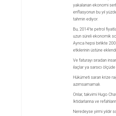
yakalanan ekonomi serb
enflasyonun bu yıl yüzd
tahmin ediyor.
Bu, 2014’te petrol fiyatl
uzun süreli ekonomik sor
Ayrıca hepsi birlikte 20
etkilerinin üstüne eklendi
Ve faturayı sıradan insa
ilaçlar ya sarsıcı ölçü
Hükümeti saran krize ra
azımsamamalı.
Onlar, takvimi Hugo Cha
İktidarlarına ve refahlar
Neredeyse yirmi yıldır so