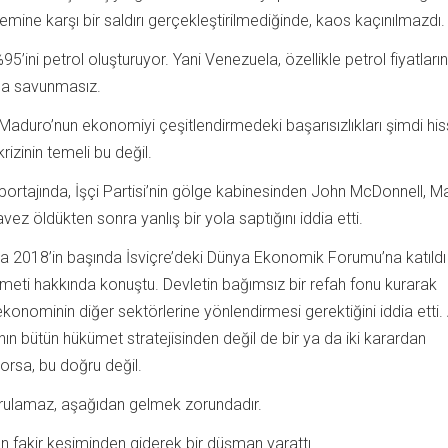
temine karşı bir saldırı gerçekleştirilmediğinde, kaos kaçınılmazdı.
95’ini petrol oluşturuyor. Yani Venezuela, özellikle petrol fiyatları
da savunmasız.
duro’nun ekonomiyi çeşitlendirmedeki başarısızlıkları şimdi hiss
izinin temeli bu değil.
portajında, İşçi Partisi’nin gölge kabinesinden John McDonnell, 
ez öldükten sonra yanlış bir yola saptığını iddia etti.
 2018’in başında İsviçre’deki Dünya Ekonomik Forumu’na katıldı
ti hakkında konuştu. Devletin bağımsız bir refah fonu kurarak
konominin diğer sektörlerine yönlendirmesi gerektiğini iddia etti
nın bütün hükümet stratejisinden değil de bir ya da iki karardan
orsa, bu doğru değil.
rulamaz, aşağıdan gelmek zorundadır.
n fakir kesiminden giderek bir düşman yarattı.