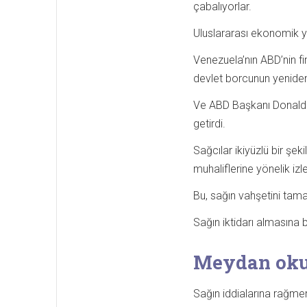
çabalıyorlar.
Uluslararası ekonomik ya
Venezuela’nın ABD’nin fi
devlet borcunun yeniden
Ve ABD Başkanı Donald 
getirdi.
Sağcılar ikiyüzlü bir şek
muhaliflerine yönelik izle
Bu, sağın vahşetini ta
Sağın iktidarı almasına b
Meydan ok
Sağın iddialarına rağmen,