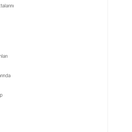
alarını
ları
arında
ip