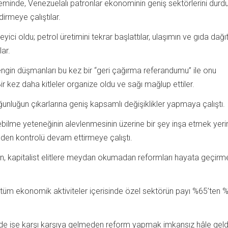
neminde, Venezuelalı patronlar ekonominin geniş sektörlerini durd
irmeye çalıştılar.
leyici oldu; petrol üretimini tekrar başlattılar, ulaşımın ve gıda dağı
ar.
zengin düşmanları bu kez bir “geri çağırma referandumu” ile onu
ir kez daha kitleler organize oldu ve sağı mağlup ettiler.
nluğun çıkarlarına geniş kapsamlı değişiklikler yapmaya çalıştı.
ebilme yeteneğinin alevlenmesinin üzerine bir şey inşa etmek yeri
en kontrolü devam ettirmeye çalıştı.
ken, kapitalist elitlere meydan okumadan reformları hayata geçirm
 tüm ekonomik aktiviteler içerisinde özel sektörün payı %65’ten 
ünde ise karşı karşıya gelmeden reform yapmak imkansız hâle geld