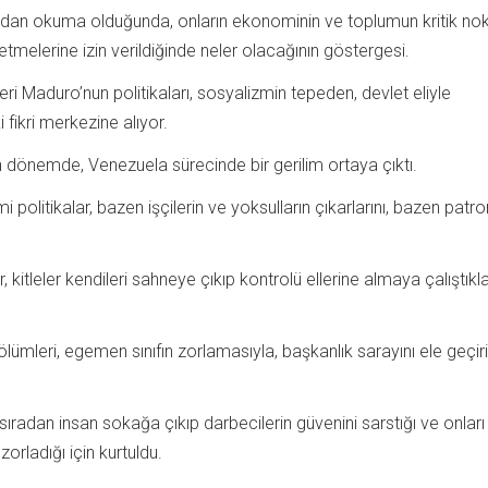
ydan okuma olduğunda, onların ekonominin ve toplumun kritik nokt
melerine izin verildiğinde neler olacağının göstergesi.
ri Maduro’nun politikaları, sosyalizmin tepeden, devlet eliyle
 fikri merkezine alıyor.
dönemde, Venezuela sürecinde bir gerilim ortaya çıktı.
olitikalar, bazen işçilerin ve yoksulların çıkarlarını, bazen patron
kitleler kendileri sahneye çıkıp kontrolü ellerine almaya çalıştıkl
ümleri, egemen sınıfın zorlamasıyla, başkanlık sarayını ele geçir
 sıradan insan sokağa çıkıp darbecilerin güvenini sarstığı ve onları
ladığı için kurtuldu.