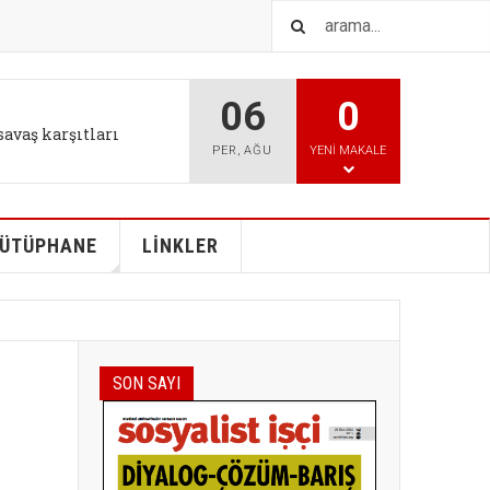
06
0
IŞTIR
l tutum değişikliği bizi
PER
,
AĞU
YENI MAKALE
ÜTÜPHANE
LİNKLER
SON SAYI