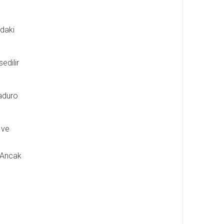
ndaki
edilir
Maduro
 ve
. Ancak