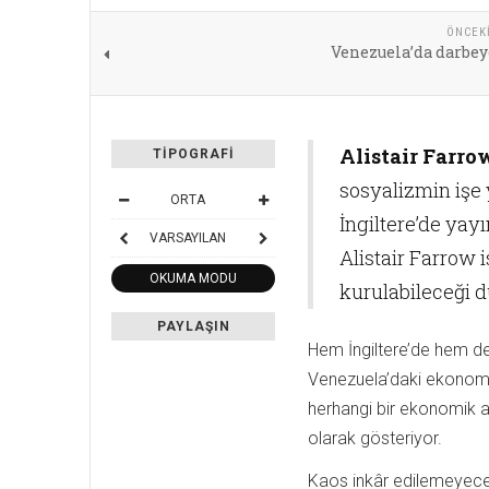
ÖNCEK
Venezuela’da darbey
Alistair Farro
TIPOGRAFI
sosyalizmin işe 
ORTA
İngiltere’de yay
VARSAYILAN
Alistair Farrow 
OKUMA MODU
kurulabileceği 
PAYLAŞIN
Hem İngiltere’de hem de 
Venezuela’daki ekonomik
herhangi bir ekonomik a
olarak gösteriyor.
Kaos inkâr edilemeyece