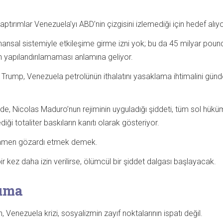
ptırımlar Venezuela’yı ABD’nin çizgisini izlemediği için hedef alıyo
nansal sistemiyle etkileşime girme izni yok; bu da 45 milyar poun
 yapılandırılamaması anlamına geliyor.
Trump, Venezuela petrolünün ithalatını yasaklama ihtimalini gü
ilde, Nicolas Maduro’nun rejiminin uyguladığı şiddeti, tüm sol hükü
diği totaliter baskıların kanıtı olarak gösteriyor.
mamen gözardı etmek demek.
ir kez daha izin verilirse, ölümcül bir şiddet dalgası başlayacak.
uma
 Venezuela krizi, sosyalizmin zayıf noktalarının ispatı değil.