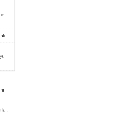
ne
alı
'yu
nı
lar.