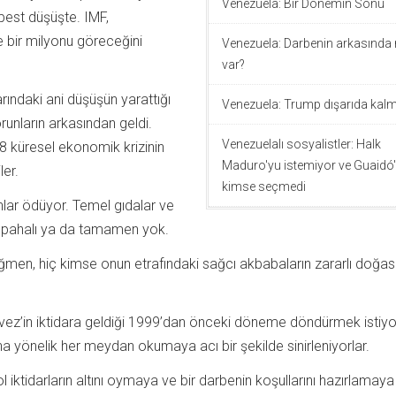
Venezuela: Bir Dönemin Sonu
est düşüşte. IMF,
e bir milyonu göreceğini
Venezuela: Darbenin arkasında 
var?
arındaki ani düşüşün yarattığı
Venezuela: Trump dışarıda kalm
unların arkasından geldi.
Venezuelalı sosyalistler: Halk
08 küresel ekonomik krizinin
Maduro'yu istemiyor ve Guaidó
ler.
kimse seçmedi
nlar ödüyor. Temel gıdalar ve
de pahalı ya da tamamen yok.
ğmen, hiç kimse onun etrafındaki sağcı akbabaların zararlı doğası
vez’in iktidara geldiği 1999’dan önceki döneme döndürmek istiyor
ına yönelik her meydan okumaya acı bir şekilde sinirleniyorlar.
l iktidarların altını oymaya ve bir darbenin koşullarını hazırlamaya