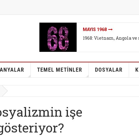
İKLIMI DEĞIL SISTEMI DEĞ
İklim mitleri I - Bireyse
kurtarabilir mi?
ANYALAR
TEMEL METİNLER
DOSYALAR
K
osyalizmin işe
gösteriyor?