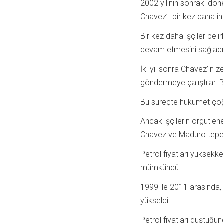
2002 yılının sonraki dö
Chavez’I bir kez daha ind
Bir kez daha işçiler belir
devam etmesini sağladıl
İki yıl sonra Chavez’in 
göndermeye çalıştılar. B
Bu süreçte hükümet çoğu
Ancak işçilerin örgütlen
Chavez ve Maduro teped
Petrol fiyatları yüksek
mümkündü.
1999 ile 2011 arasında,
yükseldi.
Petrol fiyatları düştüğ