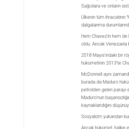
Sağcılara ve onların sis
Ülkenin tüm ihracatının %
dalgalanma durumların
Hem Chavez’in hem de Ma
oldu. Ancak Venezuela kr
2018 Mayıs’ındaki bir rö
hükümetinin 2013’te Chav
McDonnell aynı zamanda
burada da Maduro hüküme
petrolden gelen parayı e
Maduro’nun başarısızlığı
kaynaklandığını düşünüy
Sosyalizm yukarıdan ku
Ancak hükümet, halkın e