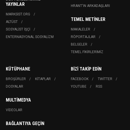
YAYINLAR
HRANT'IN ARKADAŞLARI
MARKSIST.ORG
TEMEL METINLER
ALTÜST
SOSYALIST İŞÇI
MAKALELER
ENTERNASYONAL SOSYALIZM
RÖPORTAJLAR
BELGELER
TEMEL FIKIRLERIMIZ
KÜTÜPHANE
BIZI TAKIP EDIN
BROŞÜRLER
KITAPLAR
FACEBOOK
TWITTER
DOSYALAR
YOUTUBE
RSS
MULTIMEDYA
VIDEOLAR
BAĞLANTIYA GEÇIN