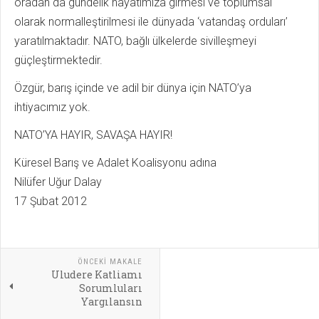
oradan da gündelik hayatımıza girmesi ve toplumsal
olarak normalleştirilmesi ile dünyada ‘vatandaş orduları’
yaratılmaktadır. NATO, bağlı ülkelerde sivilleşmeyi
güçleştirmektedir.
Özgür, barış içinde ve adil bir dünya için NATO’ya
ihtiyacımız yok.
NATO’YA HAYIR, SAVAŞA HAYIR!
Küresel Barış ve Adalet Koalisyonu adına
Nilüfer Uğur Dalay
17 Şubat 2012
ÖNCEKI MAKALE
Uludere Katliamı
Sorumluları
Yargılansın