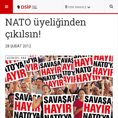
BURADASINIZ:
KAMPANYALAR
KÜRESEL BAK
0
YENI MAKALE
NATO üyeliğinden
çıkılsın!
28 ŞUBAT 2012
KÜRESEL BAK