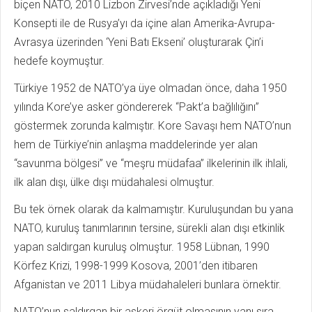
biçen NATO, 2010 Lizbon Zirvesi’nde açıkladığı Yeni
Konsepti ile de Rusya’yı da içine alan Amerika-Avrupa-
Avrasya üzerinden ‘Yeni Batı Ekseni’ oluşturarak Çin’i
hedefe koymuştur.
Türkiye 1952 de NATO’ya üye olmadan önce, daha 1950
yılında Kore’ye asker göndererek “Pakt’a bağlılığını”
göstermek zorunda kalmıştır. Kore Savaşı hem NATO’nun
hem de Türkiye’nin anlaşma maddelerinde yer alan
“savunma bölgesi” ve “meşru müdafaa” ilkelerinin ilk ihlali,
ilk alan dışı, ülke dışı müdahalesi olmuştur.
Bu tek örnek olarak da kalmamıştır. Kuruluşundan bu yana
NATO, kuruluş tanımlarının tersine, sürekli alan dışı etkinlik
yapan saldırgan kuruluş olmuştur. 1958 Lübnan, 1990
Körfez Krizi, 1998-1999 Kosova, 2001’den itibaren
Afganistan ve 2011 Libya müdahaleleri bunlara örnektir.
NATO’nun saldırgan bir askeri örgüt olmasının yanı sıra