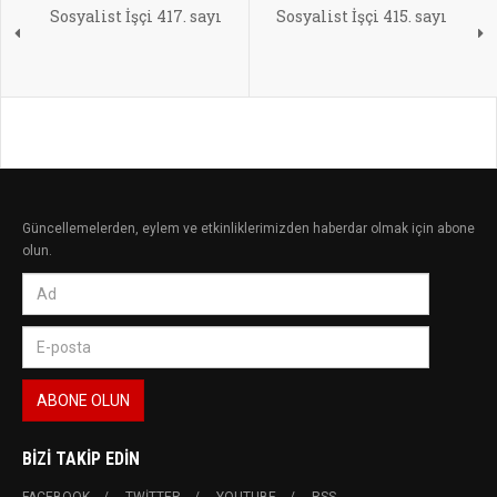
Sosyalist İşçi 417. sayı
Sosyalist İşçi 415. sayı
Güncellemelerden, eylem ve etkinliklerimizden haberdar olmak için abone
olun.
BIZI TAKIP EDIN
FACEBOOK
TWITTER
YOUTUBE
RSS