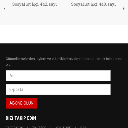
Sosyalist İşçi 442. sayı
Sosyalist İşçi 440. sayı
Güncellemelerden, eylem ve etkinliklerimizden haberdar olmak için abone
olun.
BIZI TAKIP EDIN
FACEBOOK
TWITTER
YOUTUBE
RSS