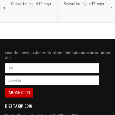
Sosyalist İşçi 449. sayı
Sosyalist İşçi 447. sayı
Güncellemelerden, eylem ve etkinliklerimizden haberdar olmak için abone
olun.
BIZI TAKIP EDIN
FACEBOOK
TWITTER
YOUTUBE
RSS