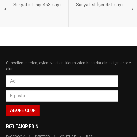
Sosyalist İşçi 453. sayı
Sosyalist İşçi 451. sayı
Güncellemelerden, eylem ve etkinliklerimizden haberdar olmak için abone
olun.
BIZI TAKIP EDIN
FACEBOOK
TWITTER
YOUTUBE
RSS