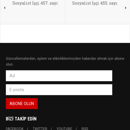
Sosyalist İşçi 457. sayı
Sosyalist İşçi 455. sayı
Güncellemelerden, eylem ve etkinliklerimizden haberdar olmak için abone
olun.
BIZI TAKIP EDIN
FACEBOOK
TWITTER
YOUTUBE
RSS