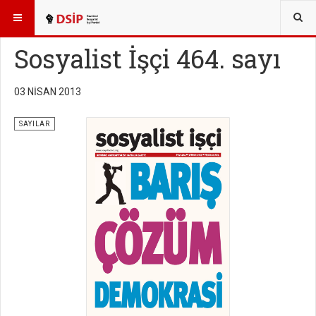
BURADASINIZ:
YAYINLAR
SOSYALİST İŞÇİ SAYILARI
Sosyalist İşçi 464. sayı
03 NISAN 2013
SAYILAR