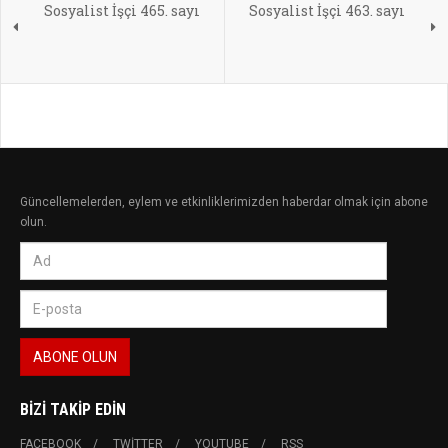
Sosyalist İşçi 465. sayı
Sosyalist İşçi 463. sayı
Güncellemelerden, eylem ve etkinliklerimizden haberdar olmak için abone
olun.
BIZI TAKIP EDIN
FACEBOOK
TWITTER
YOUTUBE
RSS