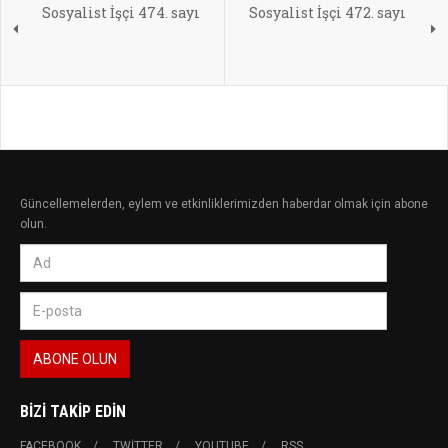
Sosyalist İşçi 474. sayı
Sosyalist İşçi 472. sayı
Güncellemelerden, eylem ve etkinliklerimizden haberdar olmak için abone
olun.
BIZI TAKIP EDIN
FACEBOOK
TWITTER
YOUTUBE
RSS