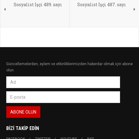
Sosyalist İşçi 489. sayı
Sosyalist İşçi 487. sayı
Güncellemelerden, eylem ve etkinliklerimizden haberdar olmak için abone
olun.
BIZI TAKIP EDIN
FACEBOOK
TWITTER
YOUTUBE
RSS