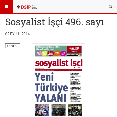
BURADASINIZ:
YAYINLAR
SOSYALİST İŞÇİ SAYILARI
Sosyalist İşçi 496. sayı
02 EYLÜL 2014
SAYILAR