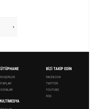
KÜTÜPHANE
BIZI TAKIP EDIN
BROŞÜRLER
FACEBOOK
ITAPLAR
TWITTER
DOSYALAR
YOUTUBE
RSS
MULTIMEDYA