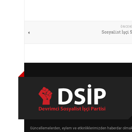
ÖNCEK
Sosyalist İşçi 
Güncellemelerden, eylem ve etkinliklerimizden haberdar olma