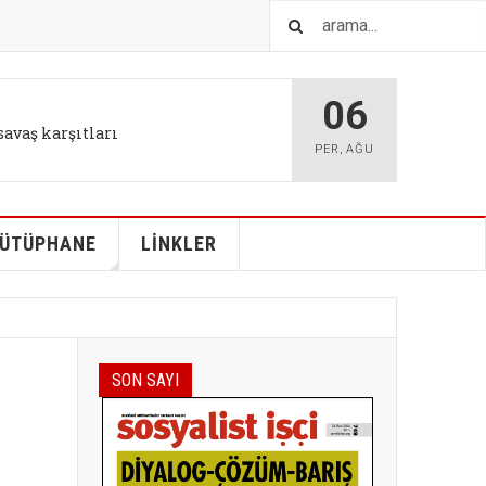
06
savaş karşıtları
PER
,
AĞU
ÜTÜPHANE
LİNKLER
SON SAYI