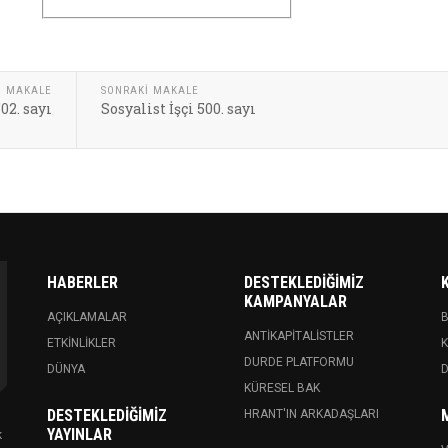
I MAKALE
SONRAKI MAKALE
502. sayı
Sosyalist İşçi 500. sayı
HABERLER
DESTEKLEDIĞIMIZ
KAMPANYALAR
AÇIKLAMALAR
ANTIKAPITALISTLER
ETKINLIKLER
K
DURDE PLATFORMU
DÜNYA
KÜRESEL BAK
DESTEKLEDIĞIMIZ
HRANT'IN ARKADAŞLARI
YAYINLAR
k