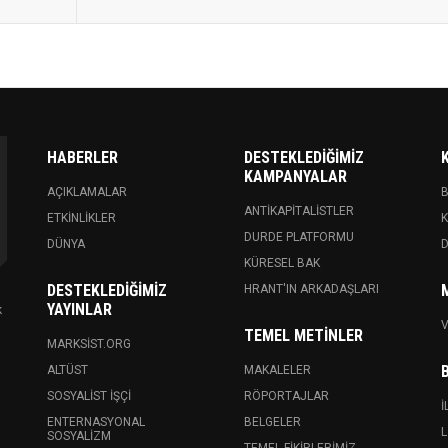
HABERLER
DESTEKLEDIĞIMIZ
KAMPANYALAR
AÇIKLAMALAR
ANTIKAPITALISTLER
ETKINLIKLER
K
DURDE PLATFORMU
DÜNYA
KÜRESEL BAK
DESTEKLEDIĞIMIZ
HRANT'IN ARKADAŞLARI
YAYINLAR
k
V
TEMEL METINLER
MARKSIST.ORG
ALTÜST
MAKALELER
SOSYALIST İŞÇI
RÖPORTAJLAR
İ
ENTERNASYONAL
BELGELER
L
SOSYALIZM