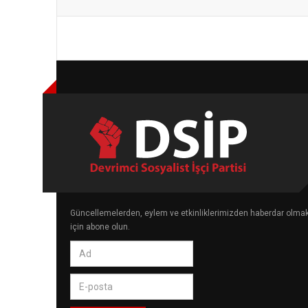
Güncellemelerden, eylem ve etkinliklerimizden haberdar olma
için abone olun.