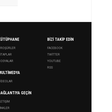
KÜTÜPHANE
BIZI TAKIP EDIN
BROŞÜRLER
FACEBOOK
ITAPLAR
TWITTER
DOSYALAR
YOUTUBE
RSS
MULTIMEDYA
IDEOLAR
BAĞLANTIYA GEÇIN
LETIŞIM
INKLER