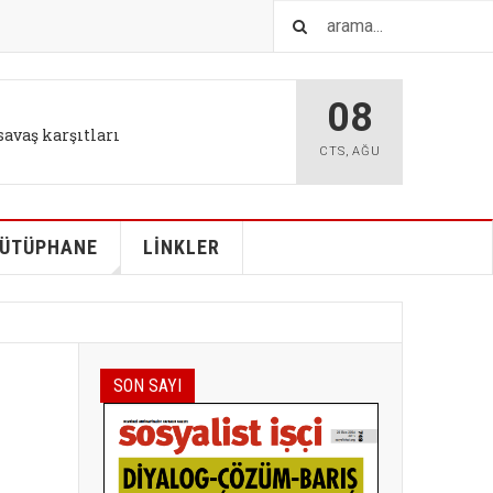
08
savaş karşıtları
CTS
,
AĞU
ÜTÜPHANE
LİNKLER
SON SAYI