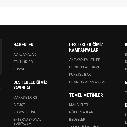
HABERLER
DESTEKLEDIĞIMIZ
KAMPANYALAR
AÇIKLAMALAR
ANTIKAPITALISTLER
ETKINLIKLER
K
DURDE PLATFORMU
DÜNYA
KÜRESEL BAK
DESTEKLEDIĞIMIZ
HRANT'IN ARKADAŞLARI
YAYINLAR
k
V
TEMEL METINLER
MARKSIST.ORG
ALTÜST
MAKALELER
SOSYALIST İŞÇI
RÖPORTAJLAR
İ
ENTERNASYONAL
BELGELER
L
SOSYALIZM