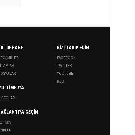
KÜTÜPHANE
BIZI TAKIP EDIN
BROŞÜRLER
FACEBOOK
ITAPLAR
TWITTER
DOSYALAR
YOUTUBE
RSS
MULTIMEDYA
IDEOLAR
BAĞLANTIYA GEÇIN
LETIŞIM
INKLER