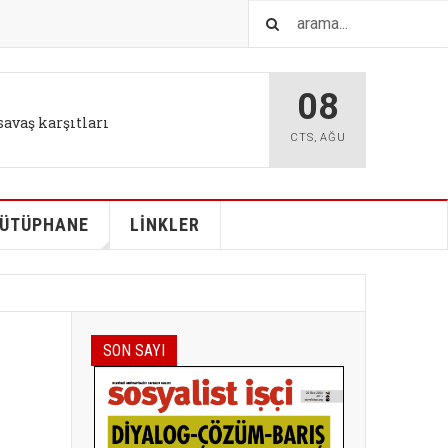
08
savaş karşıtları
CTS
,
AĞU
ÜTÜPHANE
LİNKLER
SON SAYI