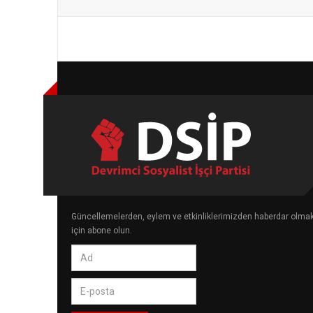
Güncellemelerden, eylem ve etkinliklerimizden haberdar olma
için abone olun.