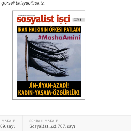
rseli tıklayabilirsiniz:
I MAKALE
SONRAKI MAKALE
09. sayı
Sosyalist İşçi 707. sayı