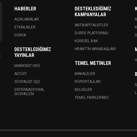
HABERLER
DESTEKLEDIĞIMIZ
KAMPANYALAR
AÇIKLAMALAR
ANTIKAPITALISTLER
ETKINLIKLER
K
DURDE PLATFORMU
DÜNYA
KÜRESEL BAK
DESTEKLEDIĞIMIZ
HRANT'IN ARKADAŞLARI
YAYINLAR
k
V
TEMEL METINLER
MARKSIST.ORG
ALTÜST
MAKALELER
SOSYALIST İŞÇI
RÖPORTAJLAR
İ
ENTERNASYONAL
BELGELER
L
SOSYALIZM
TEMEL FIKIRLERIMIZ