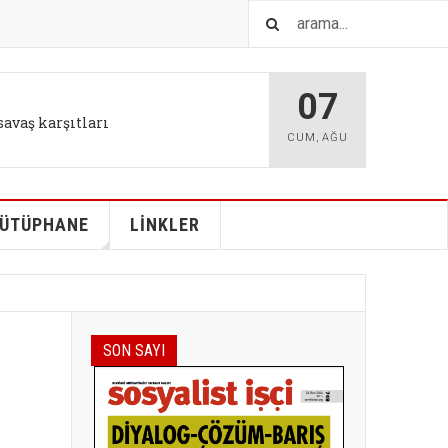
07
savaş karşıtları
CUM
,
AĞU
ÜTÜPHANE
LİNKLER
SON SAYI