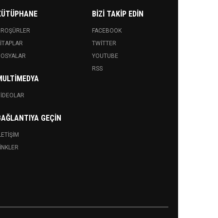
KÜTÜPHANE
BIZI TAKIP EDIN
BROŞÜRLER
FACEBOOK
ITAPLAR
TWITTER
DOSYALAR
YOUTUBE
RSS
MULTIMEDYA
IDEOLAR
BAĞLANTIYA GEÇIN
LETIŞIM
INKLER