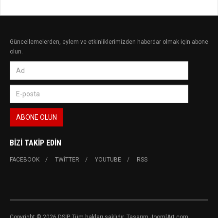
Güncellemelerden, eylem ve etkinliklerimizden haberdar olmak için abone
olun.
BIZI TAKIP EDIN
FACEBOOK
TWITTER
YOUTUBE
RSS
Copyright © 2026 DSİP. Tüm hakları saklıdır. Tasarım JoomlArt.com.