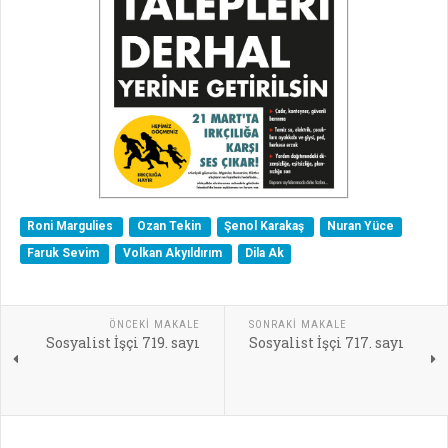
Roni Margulies
Ozan Tekin
Şenol Karakaş
Nuran Yüce
Faruk Sevim
Volkan Akyıldırım
Dila Ak
ÖNCEKI MAKALE
SONRAKI MAKALE
Sosyalist İşçi 719. sayı
Sosyalist İşçi 717. sayı