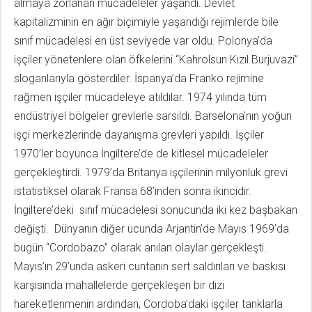
almaya zorlanan mücadeleler yaşandı. Devlet
kapitalizminin en ağır biçimiyle yaşandığı rejimlerde bile
sınıf mücadelesi en üst seviyede var oldu. Polonya’da
işçiler yönetenlere olan öfkelerini “Kahrolsun Kızıl Burjuvazi”
sloganlarıyla gösterdiler. İspanya’da Franko rejimine
rağmen işçiler mücadeleye atıldılar. 1974 yılında tüm
endüstriyel bölgeler grevlerle sarsıldı. Barselona’nın yoğun
işçi merkezlerinde dayanışma grevleri yapıldı. İşçiler
1970’ler boyunca İngiltere’de de kitlesel mücadeleler
gerçekleştirdi. 1979’da Britanya işçilerinin milyonluk grevi
istatistiksel olarak Fransa 68’inden sonra ikincidir.
İngiltere’deki sınıf mücadelesi sonucunda iki kez başbakan
değişti. Dünyanın diğer ucunda Arjantin’de Mayıs 1969’da
bugün “Cordobazo” olarak anılan olaylar gerçekleşti.
Mayıs’ın 29’unda askeri cuntanın sert saldırıları ve baskısı
karşısında mahallelerde gerçekleşen bir dizi
hareketlenmenin ardından, Cordoba’daki işçiler tanklarla