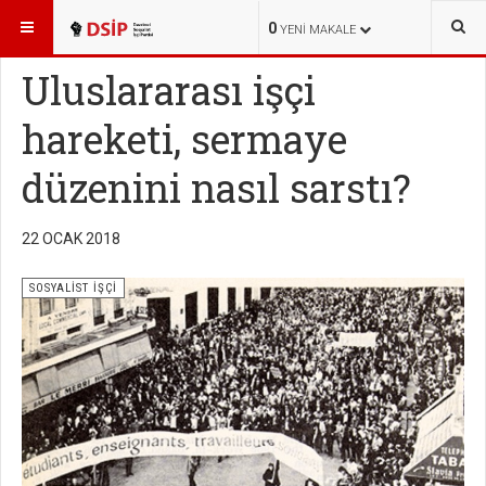
BURADASINIZ:
YAYINLAR
SOSYALİST İŞÇİ
0
YENI MAKALE
Uluslararası işçi
hareketi, sermaye
düzenini nasıl sarstı?
22 OCAK 2018
SOSYALİST İŞÇİ