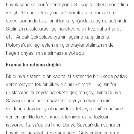
büyük sendikal konfederasyon CGT kapitalistlerin imdadına
yetişti. "Grenelle Anlaşmaları" olarak anılan müzakere
süreci sonunda bazı kırıntılar karşılığında uzlaşma sağlandı.
Stalinizm uluslararası işçi hareketine bir kez daha ihanet
etti. Ancak Çekoslavakya’nın işgaline karşı direniş,
Polonya’daki işçi eylemleri gibi olaylar stalinizmin de
hegemonyasının sarsılmasına yol açtı.
Fransa bir istisna değildi
Bir dünya sistemi olan kapitalist sistemde bir ülkede patlak
veren olaylar, tek bir ülkeyle sınırlı kalmaz. İşçi sınıfını
uluslararası düzeyde harekete geçiren şey, İkinci Dünya
Savaşı sonrasında muazzam büyüyen ekonominin
sınırlarına dayanmış olmasıydı. Üstelik işçi sınıfı kendisine
verilen kırıntılarla yetinmek istemiyor daha fazlasını
istiyordu. İtalya’da da İkinci Dünya Savaşı’ndan sonra en
büyük işçi hareketi meydana geldi. Grevler kentin temel