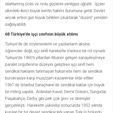
silahlanmış polis ve ordu güçlerini yenilgiye uğrattı. İşçiler
ülkedeki ikinci büyük kentin hakimi durumuna geldi. Devlet
ancak ertesi gün büyük birlikleri çıkartarak “düzeni” yeniden
sağlayabildi.
68 Türkiye’de işçi sınıfının büyük atılımı
Türkiye’de de söylenenlerin ve yazılanların aksine,
öğrenciler değil, işçi sınıfı harekette merkezi bir rol oynadı.
Türkiye’de 1960’lı yıllardan itibaren gelişen sanayileşmeye
paralel örgütlenme düzeyini geliştiren işçi sınıfı hem
sendikal haklarını tanımayan hükümete hem de sendikal
bürokrasiye karşı muazzam kazanımlar elde ettiler.
1961'de İstanbul Saraçhane'de sendikal haklar için büyük
bir miting yapıldı. Ardından Kavel, Demir Döküm, Sungurlar,
Paşabahçe, Derby gibi pek çok grev ve direnişler
gerçekleşti. Hareketin yükselişi sonucunda 1952 yılında
kurulan bir tür devlet sendikacılığı yapan Türk-İş bölündü.