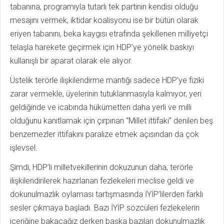
tabanına, programıyla tutarlı tek partinin kendisi olduğu
mesajını vermek, iktidar koalisyonu ise bir bütün olarak
eriyen tabanını, beka kaygısı etrafında şekillenen milliyetçi
telaşla harekete geçirmek için HDP’ye yönelik baskıyı
kullanışlı bir aparat olarak ele alıyor.
Üstelik terörle ilişkilendirme mantığı sadece HDP’ye fiziki
zarar vermekle, üyelerinin tutuklanmasıyla kalmıyor, yeri
geldiğinde ve icabında hükümetten daha yerli ve milli
olduğunu kanıtlamak için çırpınan “Millet ittifakı” denilen beş
benzemezler ittifakını paralize etmek açısından da çok
işlevsel.
Şimdi, HDP’li milletvekillerinin dokuzunun daha, terörle
ilişkilendirilerek hazırlanan fezlekeleri meclise geldi ve
dokunulmazlık oylaması tartışmasında İYİP’lilerden farklı
sesler çıkmaya başladı. Bazı İYİP sözcüleri fezlekelerin
içeriğine bakacağız derken başka bazıları dokunulmazlık