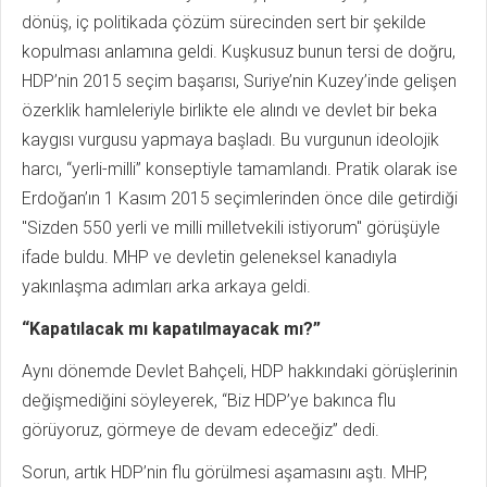
dönüş, iç politikada çözüm sürecinden sert bir şekilde
kopulması anlamına geldi. Kuşkusuz bunun tersi de doğru,
HDP’nin 2015 seçim başarısı, Suriye’nin Kuzey’inde gelişen
özerklik hamleleriyle birlikte ele alındı ve devlet bir beka
kaygısı vurgusu yapmaya başladı. Bu vurgunun ideolojik
harcı, “yerli-milli” konseptiyle tamamlandı. Pratik olarak ise
Erdoğan’ın 1 Kasım 2015 seçimlerinden önce dile getirdiği
"Sizden 550 yerli ve milli milletvekili istiyorum" görüşüyle
ifade buldu. MHP ve devletin geleneksel kanadıyla
yakınlaşma adımları arka arkaya geldi.
“Kapatılacak mı kapatılmayacak mı?”
Aynı dönemde Devlet Bahçeli, HDP hakkındaki görüşlerinin
değişmediğini söyleyerek, “Biz HDP’ye bakınca flu
görüyoruz, görmeye de devam edeceğiz” dedi.
Sorun, artık HDP’nin flu görülmesi aşamasını aştı. MHP,