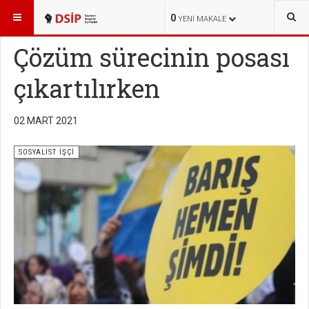
BURADASINIZ:
YAYINLAR
SOSYALİST İŞÇİ
0
YENI MAKALE
Çözüm sürecinin posası
çıkartılırken
02 MART 2021
SOSYALİST İŞÇİ