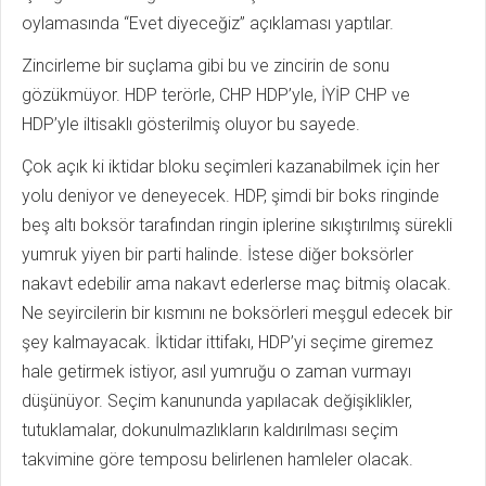
oylamasında “Evet diyeceğiz” açıklaması yaptılar.
Zincirleme bir suçlama gibi bu ve zincirin de sonu
gözükmüyor. HDP terörle, CHP HDP’yle, İYİP CHP ve
HDP’yle iltisaklı gösterilmiş oluyor bu sayede.
Çok açık ki iktidar bloku seçimleri kazanabilmek için her
yolu deniyor ve deneyecek. HDP, şimdi bir boks ringinde
beş altı boksör tarafından ringin iplerine sıkıştırılmış sürekli
yumruk yiyen bir parti halinde. İstese diğer boksörler
nakavt edebilir ama nakavt ederlerse maç bitmiş olacak.
Ne seyircilerin bir kısmını ne boksörleri meşgul edecek bir
şey kalmayacak. İktidar ittifakı, HDP’yi seçime giremez
hale getirmek istiyor, asıl yumruğu o zaman vurmayı
düşünüyor. Seçim kanununda yapılacak değişiklikler,
tutuklamalar, dokunulmazlıkların kaldırılması seçim
takvimine göre temposu belirlenen hamleler olacak.