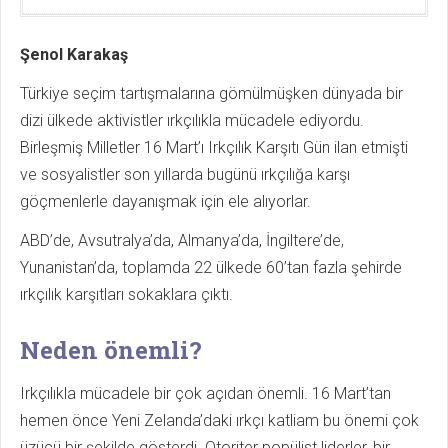
Şenol Karakaş
Türkiye seçim tartışmalarına gömülmüşken dünyada bir
dizi ülkede aktivistler ırkçılıkla mücadele ediyordu.
Birleşmiş Milletler 16 Mart’ı Irkçılık Karşıtı Gün ilan etmişti
ve sosyalistler son yıllarda bugünü ırkçılığa karşı
göçmenlerle dayanışmak için ele alıyorlar.
ABD’de, Avsutralya’da, Almanya’da, İngiltere’de,
Yunanistan’da, toplamda 22 ülkede 60’tan fazla şehirde
ırkçılık karşıtları sokaklara çıktı.
Neden önemli?
Irkçılıkla mücadele bir çok açıdan önemli. 16 Mart’tan
hemen önce Yeni Zelanda’daki ırkçı katliam bu önemi çok
üzücü bir şekilde gösterdi. Otoriter popülist liderler, bir