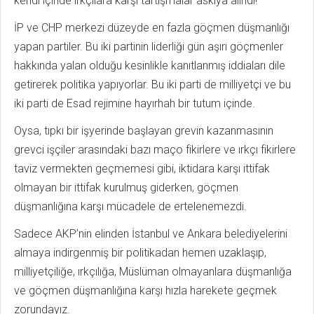
kendi içinde ırkçılara karşı tartışmalar askıya alındı!
İP ve CHP merkezi düzeyde en fazla göçmen düşmanlığı
yapan partiler. Bu iki partinin liderliği gün aşırı göçmenler
hakkında yalan olduğu kesinlikle kanıtlanmış iddiaları dile
getirerek politika yapıyorlar. Bu iki parti de milliyetçi ve bu
iki parti de Esad rejimine hayırhah bir tutum içinde.
Oysa, tıpkı bir işyerinde başlayan grevin kazanmasının
grevci işçiler arasındaki bazı maço fikirlere ve ırkçı fikirlere
taviz vermekten geçmemesi gibi, iktidara karşı ittifak
olmayan bir ittifak kurulmuş giderken, göçmen
düşmanlığına karşı mücadele de ertelenemezdi.
Sadece AKP’nin elinden İstanbul ve Ankara belediyelerini
almaya indirgenmiş bir politikadan hemen uzaklaşıp,
milliyetçiliğe, ırkçılığa, Müslüman olmayanlara düşmanlığa
ve göçmen düşmanlığına karşı hızla harekete geçmek
zorundayız.