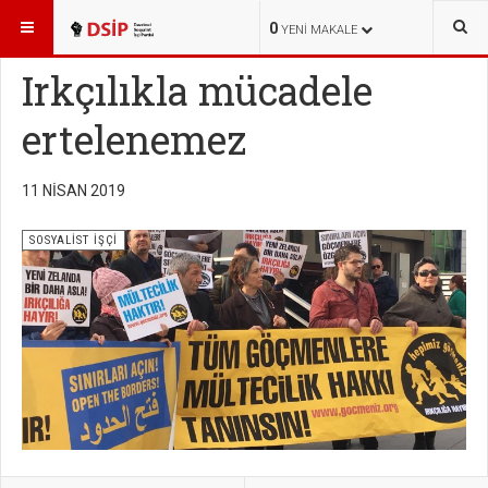
BURADASINIZ:
YAYINLAR
SOSYALİST İŞÇİ
0
YENI MAKALE
Irkçılıkla mücadele
ertelenemez
11 NISAN 2019
SOSYALİST İŞÇİ