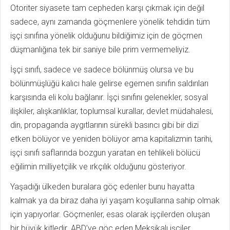
Otoriter siyasete tam cepheden karşı çıkmak için değil
sadece, aynı zamanda göçmenlere yönelik tehdidin tüm
işçi sınıfına yönelik olduğunu bildiğimiz için de göçmen
düşmanlığına tek bir saniye bile prim vermemeliyiz.
İşçi sınıfı, sadece ve sadece bölünmüş olursa ve bu
bölünmüşlüğü kalıcı hale gelirse egemen sınıfın saldırıları
karşısında eli kolu bağlanır. İşçi sınıfını gelenekler, sosyal
ilişkiler, alışkanlıklar, toplumsal kurallar, devlet müdahalesi,
din, propaganda aygıtlarının sürekli basıncı gibi bir dizi
etken bölüyor ve yeniden bölüyor ama kapitalizmin tarihi,
işçi sınıfı saflarında bozgun yaratan en tehlikeli bölücü
eğilimin milliyetçilik ve ırkçılık olduğunu gösteriyor.
Yaşadığı ülkeden buralara göç edenler bunu hayatta
kalmak ya da biraz daha iyi yaşam koşullarına sahip olmak
için yapıyorlar. Göçmenler, esas olarak işçilerden oluşan
bir büyük kitledir. ABD’ye göç eden Meksikalı işçiler,