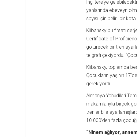
İngiltere’ye gelebilecekti
yanlarında ebeveyn olm
sayısı için belirli bir ko
Klibansky bu fırsatı değ
Certificate of Proficienc
götürecek bir tren ayarl
telgrafı çekiyordu. “Çoc
Klibansky, toplamda beş 
Çocukların yaşının 17’d
gerekiyordu.
Almanya Yahudileri Temsil
makamlarıyla birçok gör
trenler bile ayarlamışl
10.000’den fazla çocuğa
“Ninem ağlıyor, annem