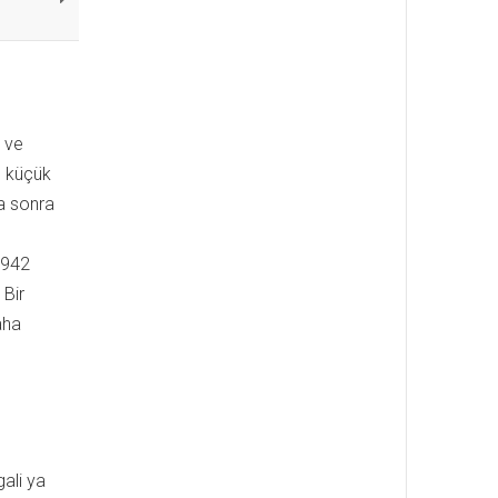
n ve
n küçük
da sonra
1942
 Bir
aha
ali ya