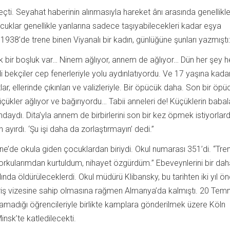
eçti. Seyahat haberinin alınmasıyla hareket ânı arasında genellikl
cuklar genellikle yanlarına sadece taşıyabilecekleri kadar eşya
 1938’de trene binen Viyanalı bir kadın, günlüğüne şunları yazmıştı:
tık bir boşluk var… Ninem ağlıyor, annem de ağlıyor… Dün her şey 
di bekçiler cep fenerleriyle yolu aydınlatıyordu. Ve 17 yaşına kada
ar, ellerinde çıkınları ve valizleriyle. Bir öpücük daha. Son bir öpüc
ükler ağlıyor ve bağırıyordu… Tabii anneleri de! Küçüklerin babal
ydı. Dita’yla annem de birbirlerini son bir kez öpmek istiyorla
n ayırdı. ‘Şu işi daha da zorlaştırmayın’ dedi.”
’de okula giden çocuklardan biriydi. Okul numarası 351’di. “Tre
korkularımdan kurtuldum, nihayet özgürdüm.” Ebeveynlerini bir dah
nda öldürüleceklerdi. Okul müdürü Klibansky, bu tarihten iki yıl ö
 giriş vizesine sahip olmasına rağmen Almanya’da kalmıştı. 20 Te
ramadığı öğrencileriyle birlikte kamplara gönderilmek üzere Köln
insk’te katledilecekti.