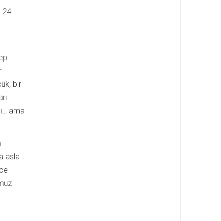
e 24
hep
r
ük, bir
arı
rdı… ama
n
a asla
nce
mmuz