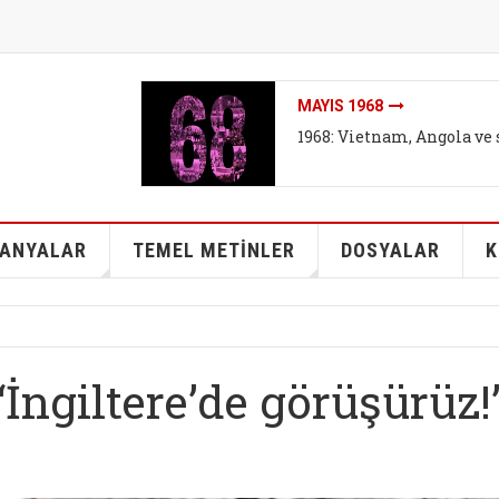
İKLIMI DEĞIL SISTEMI DEĞ
İklim mitleri I - Bireyse
kurtarabilir mi?
ANYALAR
TEMEL METİNLER
DOSYALAR
K
İngiltere’de görüşürüz!