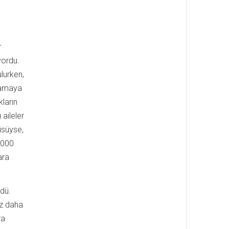
r
yordu.
ulurken,
aşamaya
kların
aileler
üsüyse,
1.000
ara
ndü.
ez daha
ra