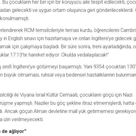
. Bu çocukların her biri için bir koruyucu aile tespit edilecekti, çoc
adan gelecekti ve uygun ortam oluşunca geri gönderileceklerdi.
ta konulmamıştı.
erlendirerek RCM temsilcileriyle temas kurdu, öğrencilerini Cambr
y in English sınavı için hazırlamaya ve onları İngiltere’ye gidecek
amak için çalışmaya başladı. Bir süre sonra, treni ayarladığında, 
uklar 17:13’te hareket ediyor. Okulda vedalaşılacak!”
sınıfı İngiltere’ye götürmeyi başarmıştı. Yani 9354 çocuktan 130
en büyük olmaması, ruhsal veya bedensel hastalıklarının bulunma
ciliği ile Viyana İsrail Kültür Cemaati, çocukların göçü için Nazi
üşme yapmıştı. Naziler bu göç şekline itiraz etmemişlerdi, hatta
ardı. Ancak göçün Alman devletine malî yük getirmemesi gerekiyor
 izin verilmeyecekti.
 de ağlıyor”