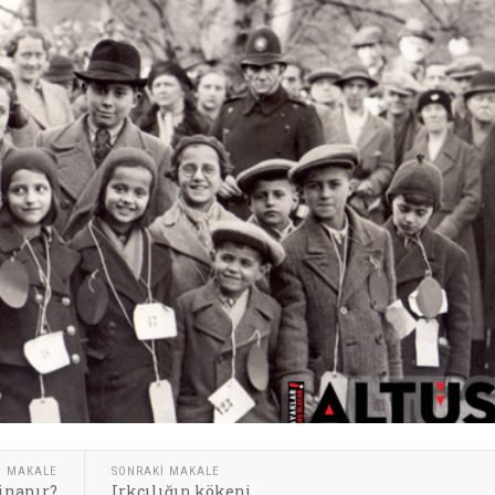
I MAKALE
SONRAKI MAKALE
 inanır?
Irkçılığın kökeni