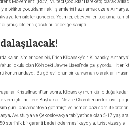
dren’s Movement” (RCM, Mülteci Çocuklar Hareketi) olarak anıla
riyle birlikte çocukların nakil işlemlerini hazırlamak üzere Almanya,
ya’ya temsilciler gönderdi. Yetimler, ebeveynleri toplama kampl
r düşmüş ailelerin çocukları önceliğe sahipti.
dalaşılacak!
rda kalan isimlerinden biri, Erich Klibansky’dir. Klibansky, Almanya
ahudi okulu olan Köln’deki Jawne Lisesi’nde çalışıyordu. Hitler ik
ürü konumundaydı. Bu görevi, onun bir kahraman olarak anılmasın
aşanan Kristallnacht’tan sonra, Klibansky mümkün olduğu kadar 
r vermişti. İngiltere Başbakanı Neville Chamberlain konuyu po
sım günü parlamentoya getirmişti ve hemen bazı somut kararlar
manya, Avusturya ve Çekoslovakya tabiiyetinde olan 5-17 yaş ara
 sterlinlik bir garanti bedeli ödenmesi kaydıyla, turist vizesiyle