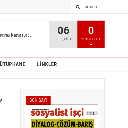
06
0
IŞTIR
l tutum değişikliği bizi
PER
,
AĞU
YENI MAKALE
ÜTÜPHANE
LİNKLER
”
SON SAYI