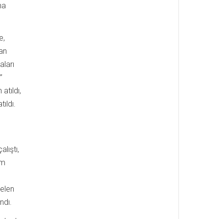
na
e,
dan
aları
”
atıldı,
tıldı.
lıştı,
üm
gelen
ndı.