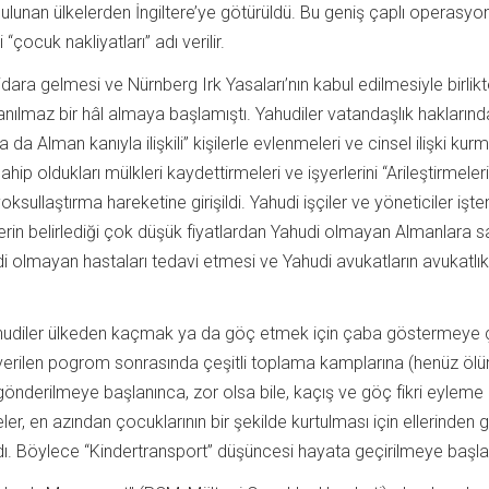
 bulunan ülkelerden İngiltere’ye götürüldü. Bu geniş çaplı operasyo
“çocuk nakliyatları” adı verilir.
dara gelmesi ve Nürnberg Irk Yasaları’nın kabul edilmesiyle birlikt
anılmaz bir hâl almaya başlamıştı. Yahudiler vatandaşlık hakların
da Alman kanıyla ilişkili” kişilerle evlenmeleri ve cinsel ilişki kurm
hip oldukları mülkleri kaydettirmeleri ve işyerlerini “Arileştirmeleri
yoksullaştırma hareketine girişildi. Yahudi işçiler ve yöneticiler işten 
erin belirlediği çok düşük fiyatlardan Yahudi olmayan Almanlara sa
i olmayan hastaları tedavi etmesi ve Yahudi avukatların avukatlık
hudiler ülkeden kaçmak ya da göç etmek için çaba göstermeye ça
 verilen pogrom sonrasında çeşitli toplama kamplarına (henüz öl
gönderilmeye başlanınca, zor olsa bile, kaçış ve göç fikri eyleme
er, en azından çocuklarının bir şekilde kurtulması için ellerinden 
ı. Böylece “Kindertransport” düşüncesi hayata geçirilmeye başla