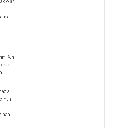
cak olan
arına
’nın Ren
tidara
a
fazla
gromun
sında