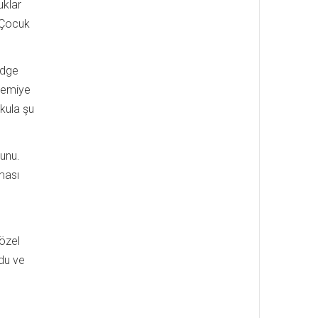
uklar
 Çocuk
idge
 gemiye
okula şu
’unu.
ması
 özel
du ve