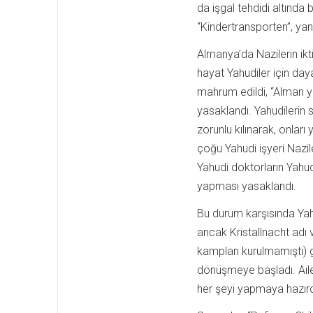
da işgal tehdidi altında
“Kindertransporten”, yani 
Almanya’da Nazilerin ikti
hayat Yahudiler için day
mahrum edildi, “Alman ya 
yasaklandı. Yahudilerin sa
zorunlu kılınarak, onları 
çoğu Yahudi işyeri Nazil
Yahudi doktorların Yahud
yapması yasaklandı.
Bu durum karşısında Ya
ancak Kristallnacht adı
kampları kurulmamıştı) 
dönüşmeye başladı. Ailel
her şeyi yapmaya hazırd