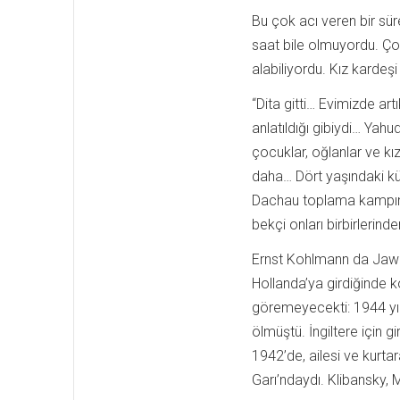
Bu çok acı veren bir sür
saat bile olmuyordu. Ço
alabiliyordu. Kız kardeşi
“Dita gitti… Evimizde ar
anlatıldığı gibiydi… Yahu
çocuklar, oğlanlar ve kızl
daha… Dört yaşındaki küç
Dachau toplama kampında
bekçi onları birbirlerinde
Ernst Kohlmann da Jawne
Hollanda’ya girdiğinde 
göremeyecekti: 1944 yılı
ölmüştü. İngiltere için
1942’de, ailesi ve kurta
Garı’ndaydı. Klibansky, M