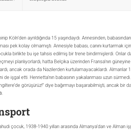
binip Köln’den ayrıldığında 15 yaşındaydı. Annesinden, babasında
lması pek kolay olmamıştı. Annesiyle babası, canını kurtarmak içi
cukla birlikte bu işe tahsis edilmiş bir trene bindirmişlerdi. Onlar 
 geçmeyi planlıyorlardı, hatta Belçika üzerinden Fransa’nın güneyine
ardı, ancak orada da Nazilerden kurtulamayacaklardı. Almanlar 
ni de işgal etti. Henrietta’nın babasının yakalanması uzun sürmedi.
ngiltere’de görüşürüz!” diye bağırmayı başarabilmişti, ancak bir d
ı.
nsport
Yahudi çocuk, 1938-1940 yılları arasında Almanya’dan ve Alman işg