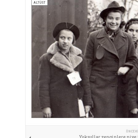
ALTÜST
ÖNCEK
Yoksullar zenginlere niye