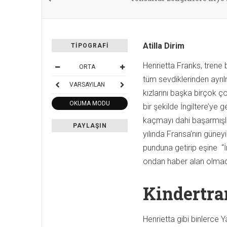
Atilla Dirim
TIPOGRAFI
Henrietta Franks, trene 
ORTA
tüm sevdiklerinden ayrı
VARSAYILAN
kızlarını başka birçok ço
OKUMA MODU
bir şekilde İngiltere’ye
kaçmayı dahi başarmışl
PAYLAŞIN
yılında Fransa’nın güneyi
punduna getirip eşine “İ
ondan haber alan olmad
Kindertra
Henrietta gibi binlerce 