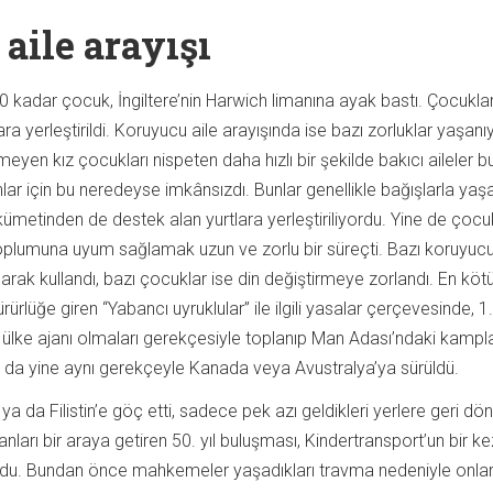
aile arayışı
0 kadar çocuk, İngiltere’nin Harwich limanına ayak bastı. Çocukla
ra yerleştirildi. Koruyucu aile arayışında ise bazı zorluklar yaşanı
eyen kız çocukları nispeten daha hızlı bir şekilde bakıcı aileler b
lar için bu neredeyse imkânsızdı. Bunlar genellikle bağışlarla y
ükümetinden de destek alan yurtlara yerleştiriliyordu. Yine de çocu
 toplumuna uyum sağlamak uzun ve zorlu bir süreçti. Bazı koruyucu 
arak kullandı, bazı çocuklar ise din değiştirmeye zorlandı. En köt
ürlüğe giren “Yabancı uyruklular” ile ilgili yasalar çerçevesinde, 
lke ajanı olmaları gerekçesiyle toplanıp Man Adası’ndaki kampl
mı da yine aynı gerekçeyle Kanada veya Avustralya’ya sürüldü.
a da Filistin’e göç etti, sadece pek azı geldikleri yerlere geri dö
anları bir araya getiren 50. yıl buluşması, Kindertransport’un bir k
ldu. Bundan önce mahkemeler yaşadıkları travma nedeniyle onla