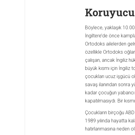
Koruyucu 
Böylece, yaklaşık 10.00
İngiltere’de önce kampla
Ortodoks ailelerden gelm
özellikle Ortodoks oğlan
çalışan, ancak İngiliz h
büyük kısmı için İngiliz
çocukları ucuz işgücü ol
savaş ilanından sonra yür
kadar çocuğun yabancı ü
kapatılmasıydı. Bir kıs
Çocukların birçoğu ABD y
1989 yılında hayatta kal
hatırlanmasına neden o