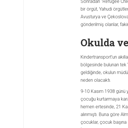
Sonradan “Refugee Chil
bir örgüt, Yahudi örgütle
Avusturya ve Çekoslovak
gönderilmiş olanlar, faki
Okulda ve
Kindertransport’un akılla
bölgesinde bulunan tek Y
geldiğinde, okulun müd
neden olacaktı.
9-10 Kasım 1938 günü y
çocuğu kurtarmaya kara
hemen ertesinde, 21 Ka
alınmıştı. Buna göre Al
çocuklar, çocuk başına 50