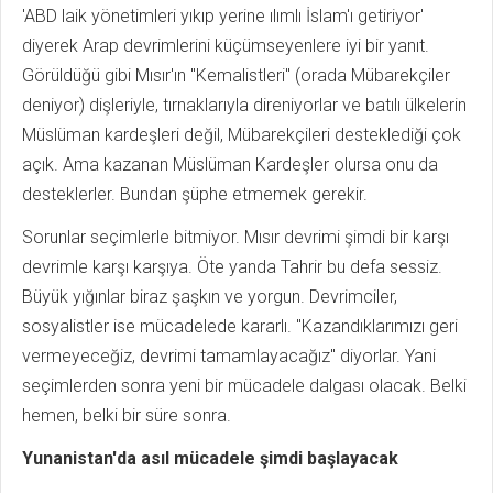
'ABD laik yönetimleri yıkıp yerine ılımlı İslam'ı getiriyor'
diyerek Arap devrimlerini küçümseyenlere iyi bir yanıt.
Görüldüğü gibi Mısır'ın "Kemalistleri" (orada Mübarekçiler
deniyor) dişleriyle, tırnaklarıyla direniyorlar ve batılı ülkelerin
Müslüman kardeşleri değil, Mübarekçileri desteklediği çok
açık. Ama kazanan Müslüman Kardeşler olursa onu da
desteklerler. Bundan şüphe etmemek gerekir.
Sorunlar seçimlerle bitmiyor. Mısır devrimi şimdi bir karşı
devrimle karşı karşıya. Öte yanda Tahrir bu defa sessiz.
Büyük yığınlar biraz şaşkın ve yorgun. Devrimciler,
sosyalistler ise mücadelede kararlı. "Kazandıklarımızı geri
vermeyeceğiz, devrimi tamamlayacağız" diyorlar. Yani
seçimlerden sonra yeni bir mücadele dalgası olacak. Belki
hemen, belki bir süre sonra.
Yunanistan'da asıl mücadele şimdi başlayacak