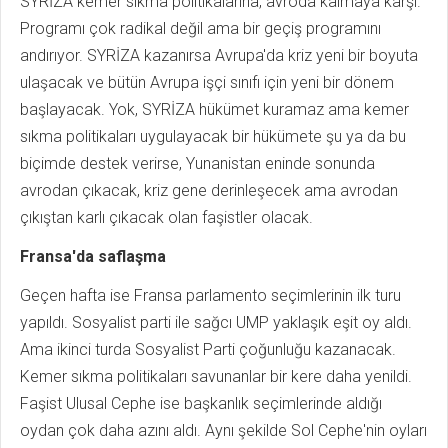
SYRİZA kemer sıkma politikalarına, avroda kalmaya karşı.
Programı çok radikal değil ama bir geçiş programını
andırıyor. SYRİZA kazanırsa Avrupa'da kriz yeni bir boyuta
ulaşacak ve bütün Avrupa işçi sınıfı için yeni bir dönem
başlayacak. Yok, SYRİZA hükümet kuramaz ama kemer
sıkma politikaları uygulayacak bir hükümete şu ya da bu
biçimde destek verirse, Yunanistan eninde sonunda
avrodan çıkacak, kriz gene derinleşecek ama avrodan
çıkıştan karlı çıkacak olan faşistler olacak.
Fransa'da saflaşma
Geçen hafta ise Fransa parlamento seçimlerinin ilk turu
yapıldı. Sosyalist parti ile sağcı UMP yaklaşık eşit oy aldı.
Ama ikinci turda Sosyalist Parti çoğunluğu kazanacak.
Kemer sıkma politikaları savunanlar bir kere daha yenildi.
Faşist Ulusal Cephe ise başkanlık seçimlerinde aldığı
oydan çok daha azını aldı. Aynı şekilde Sol Cephe'nin oyları