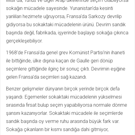
Mısır'da, Tunus ve diğer Arap ülkelerinde seçim olabiliyorsa
sokağın mücadele sayesinde. Yunanistan'da kesinti
yanlıları hezimete uğruyorsa, Fransa'da Sarkozy devrilip
gidiyorsa bu sokaktaki mücadelenin ürünü. Devrim sandık
başında değil, fabrikada, işyerinde başlayıp sokağa çıkınca
gerçekleşebiliyor.
1968'de Fransa'da genel grev Komünist Partisi'nin ihaneti
ile bittiğinde, ülke dışına kaçan de Gaulle geri dönüp
seçimlere gittiğinde ilginç bir sonuç çıktı. Devrimin eşiğine
gelen Fransa'da seçimleri sağ kazandı.
Benzer gelişmeler dünyanın birçok yerinde birçok defa
yaşandı. Egemenler sokaktaki mücadelenin yükselmesi
sırasında fırsat bulup seçim yapabiliyorsa normale dönme
şansını kazanıyorlar. Sokaktaki mücadele ile seçimlerde
sandık başında oy verme ruhu arasında büyük fark var.
Sokağa çıkanların bir kısmı sandığa dahi gitmiyor,