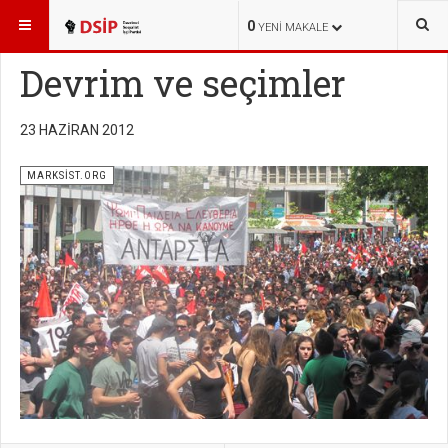
BURADASINIZ:
YAYINLAR
MARKSİST.ORG
0
YENI MAKALE
Devrim ve seçimler
23 HAZIRAN 2012
MARKSİST.ORG