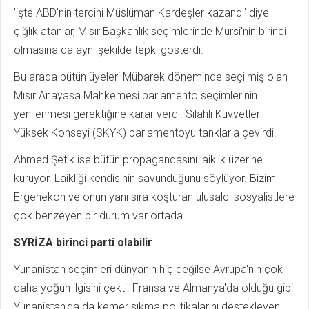
'işte ABD'nin tercihi Müslüman Kardeşler kazandı' diye
çığlık atanlar, Mısır Başkanlık seçimlerinde Mursi'nin birinci
olmasına da aynı şekilde tepki gösterdi.
Bu arada bütün üyeleri Mübarek döneminde seçilmiş olan
Mısır Anayasa Mahkemesi parlamento seçimlerinin
yenilenmesi gerektiğine karar verdi. Silahlı Kuvvetler
Yüksek Konseyi (SKYK) parlamentoyu tanklarla çevirdi.
Ahmed Şefik ise bütün propagandasını laiklik üzerine
kuruyor. Laikliği kendisinin savunduğunu söylüyor. Bizim
Ergenekon ve onun yanı sıra koşturan ulusalcı sosyalistlere
çok benzeyen bir durum var ortada.
SYRİZA birinci parti olabilir
Yunanistan seçimleri dünyanın hiç değilse Avrupa'nın çok
daha yoğun ilgisini çekti. Fransa ve Almanya'da olduğu gibi
Yunanistan'da da kemer sıkma politikalarını destekleyen