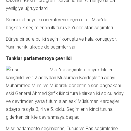
kazandı. Kesinti programı savunucuları Almanya'da da
yenilgiye uğruyorlardı.
Sonra sahneye iki önemli yeni seçim girdi. Mısır'da
başkanlık seçimlerinin ilk turu ve Yunanistan seçimleri.
Dünya bir süre bu iki seçimi konuştu ve hala konuşuyor.
Yarın her iki ülkede de seçimler var.
Tanklar parlamentoya çevrildi
Mısır'da seçimlere büyük hileler
karıştırıldı ve 12 adaydan Müslüman Kardeşler'in adayı
Muhammed Mursi ve Mübarek döneminin son başbakanı,
eski General Ahmed Şefik ikinci tura kalırken iki solcu aday
ve devrimden yana tutum alan eski Müslüman Kardeşler
adayı sırasıyla 3, 4 ve 5. oldu. Seçimlerin ikinci turuna
giderken birlikte davranmaya başladı.
Mısır parlamento seçimlerine, Tunus ve Fas seçimlerine