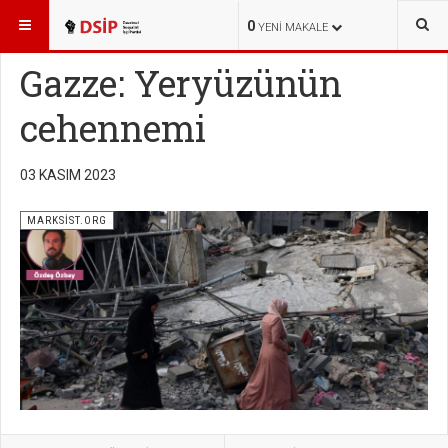
BURADASINIZ:
YAYINLAR
MARKSİST.ORG
0
YENI MAKALE
Gazze: Yeryüzünün
cehennemi
03 KASIM 2023
MARKSİST.ORG