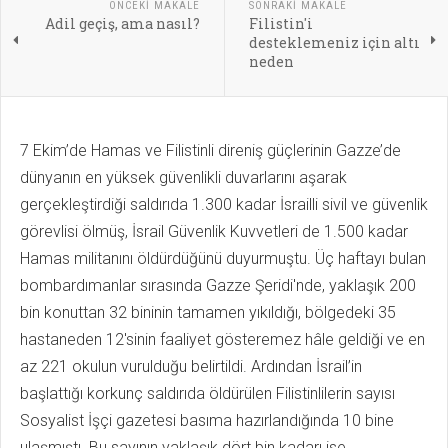
ÖNCEKI MAKALE
SONRAKI MAKALE
Adil geçiş, ama nasıl?
Filistin'i
desteklemeniz için altı
neden
7 Ekim’de Hamas ve Filistinli direniş güçlerinin Gazze’de
dünyanın en yüksek güvenlikli duvarlarını aşarak
gerçekleştirdiği saldırıda 1.300 kadar İsrailli sivil ve güvenlik
görevlisi ölmüş, İsrail Güvenlik Kuvvetleri de 1.500 kadar
Hamas militanını öldürdüğünü duyurmuştu. Üç haftayı bulan
bombardımanlar sırasında Gazze Şeridi'nde, yaklaşık 200
bin konuttan 32 bininin tamamen yıkıldığı, bölgedeki 35
hastaneden 12'sinin faaliyet gösteremez hâle geldiği ve en
az 221 okulun vurulduğu belirtildi. Ardından İsrail’in
başlattığı korkunç saldırıda öldürülen Filistinlilerin sayısı
Sosyalist İşçi gazetesi basıma hazırlandığında 10 bine
ulaşmıştı. Bu sayının yaklaşık dört bin kadarı ise