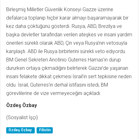
Birleşmiş Milletler Güvenlik Konseyi Gazze üzerine
defalarca toplanıp hiçbir karar almayı başaramayarak bir
kez daha çöktüğünü gösterdi. Rusya, ABD, Brezilya ve
başka devletler tarafından verilen ateşkes ve insani yardım
önerileri sürekli olarak ABD, Çin veya Rusya’nın vetosuyla
karşılaştı. ABD ile Rusya birbirlerini sürekli veto ediyordu.
BM Genel Sekreteri Anotinio Guterres Hamas’ın durup
dururken ortaya çıkmadığını belirterek Gazze’de yaşanan
insani felakete dikkat çekmesi İsrail’in sert tepkisine neden
oldu. İsrail, Guterres’in derhal istifasını istedi, BM
görevlilerine de vize vermeyeceğini açıkladı.
Özdeş Özbay
(Sosyalist İşçi)
Özdeş Özbay
Filistin