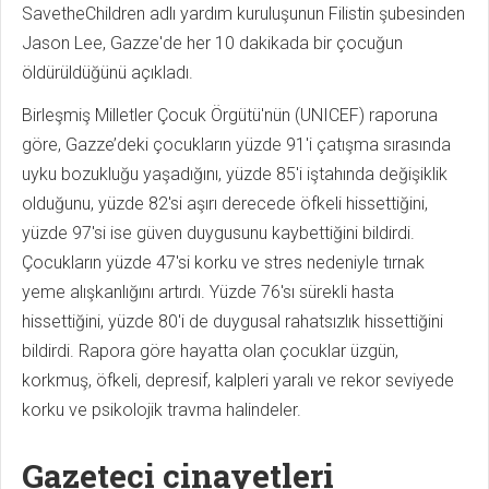
SavetheChildren adlı yardım kuruluşunun Filistin şubesinden
Jason Lee, Gazze'de her 10 dakikada bir çocuğun
öldürüldüğünü açıkladı.
Birleşmiş Milletler Çocuk Örgütü'nün (UNICEF) raporuna
göre, Gazze’deki çocukların yüzde 91'i çatışma sırasında
uyku bozukluğu yaşadığını, yüzde 85'i iştahında değişiklik
olduğunu, yüzde 82'si aşırı derecede öfkeli hissettiğini,
yüzde 97'si ise güven duygusunu kaybettiğini bildirdi.
Çocukların yüzde 47'si korku ve stres nedeniyle tırnak
yeme alışkanlığını artırdı. Yüzde 76'sı sürekli hasta
hissettiğini, yüzde 80'i de duygusal rahatsızlık hissettiğini
bildirdi. Rapora göre hayatta olan çocuklar üzgün,
korkmuş, öfkeli, depresif, kalpleri yaralı ve rekor seviyede
korku ve psikolojik travma halindeler.
Gazeteci cinayetleri