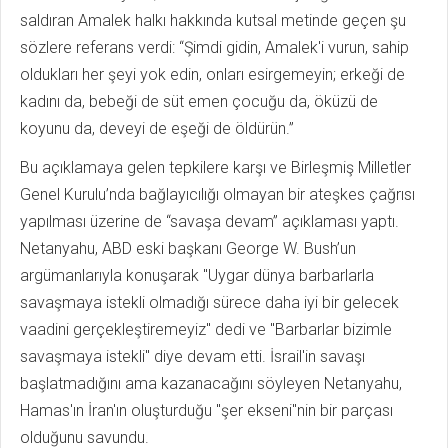
saldıran Amalek halkı hakkında kutsal metinde geçen şu
sözlere referans verdi: “Şimdi gidin, Amalek'i vurun, sahip
oldukları her şeyi yok edin, onları esirgemeyin; erkeği de
kadını da, bebeği de süt emen çocuğu da, öküzü de
koyunu da, deveyi de eşeği de öldürün.”
Bu açıklamaya gelen tepkilere karşı ve Birleşmiş Milletler
Genel Kurulu’nda bağlayıcılığı olmayan bir ateşkes çağrısı
yapılması üzerine de “savaşa devam” açıklaması yaptı.
Netanyahu, ABD eski başkanı George W. Bush’un
argümanlarıyla konuşarak "Uygar dünya barbarlarla
savaşmaya istekli olmadığı sürece daha iyi bir gelecek
vaadini gerçekleştiremeyiz" dedi ve "Barbarlar bizimle
savaşmaya istekli" diye devam etti. İsrail'in savaşı
başlatmadığını ama kazanacağını söyleyen Netanyahu,
Hamas'ın İran'ın oluşturduğu "şer ekseni"nin bir parçası
olduğunu savundu.