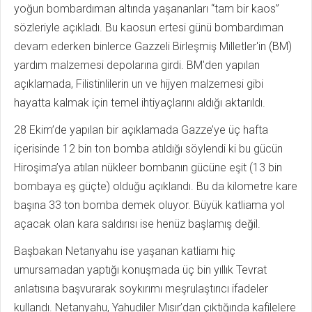
yoğun bombardıman altında yaşananları “tam bir kaos”
sözleriyle açıkladı. Bu kaosun ertesi günü bombardıman
devam ederken binlerce Gazzeli Birleşmiş Milletler'in (BM)
yardım malzemesi depolarına girdi. BM'den yapılan
açıklamada, Filistinlilerin un ve hijyen malzemesi gibi
hayatta kalmak için temel ihtiyaçlarını aldığı aktarıldı.
28 Ekim’de yapılan bir açıklamada Gazze’ye üç hafta
içerisinde 12 bin ton bomba atıldığı söylendi ki bu gücün
Hiroşima’ya atılan nükleer bombanın gücüne eşit (13 bin
bombaya eş güçte) olduğu açıklandı. Bu da kilometre kare
başına 33 ton bomba demek oluyor. Büyük katliama yol
açacak olan kara saldırısı ise henüz başlamış değil.
Başbakan Netanyahu ise yaşanan katliamı hiç
umursamadan yaptığı konuşmada üç bin yıllık Tevrat
anlatısına başvurarak soykırımı meşrulaştırıcı ifadeler
kullandı. Netanyahu, Yahudiler Mısır’dan çıktığında kafilelere