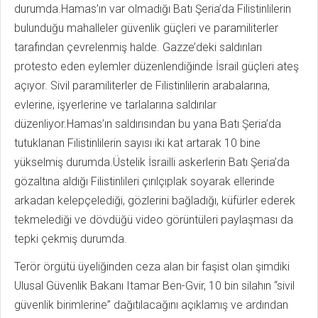
durumda.Hamas’ın var olmadığı Batı Şeria’da Filistinlilerin
bulunduğu mahalleler güvenlik güçleri ve paramiliterler
tarafından çevrelenmiş halde. Gazze’deki saldırıları
protesto eden eylemler düzenlendiğinde İsrail güçleri ateş
açıyor. Sivil paramiliterler de Filistinlilerin arabalarına,
evlerine, işyerlerine ve tarlalarına saldırılar
düzenliyor.Hamas’ın saldırısından bu yana Batı Şeria’da
tutuklanan Filistinlilerin sayısı iki kat artarak 10 bine
yükselmiş durumda.Üstelik İsrailli askerlerin Batı Şeria’da
gözaltına aldığı Filistinlileri çırılçıplak soyarak ellerinde
arkadan kelepçelediği, gözlerini bağladığı, küfürler ederek
tekmelediği ve dövdüğü video görüntüleri paylaşması da
tepki çekmiş durumda.
Terör örgütü üyeliğinden ceza alan bir faşist olan şimdiki
Ulusal Güvenlik Bakanı Itamar Ben-Gvir, 10 bin silahın “sivil
güvenlik birimlerine” dağıtılacağını açıklamış ve ardından