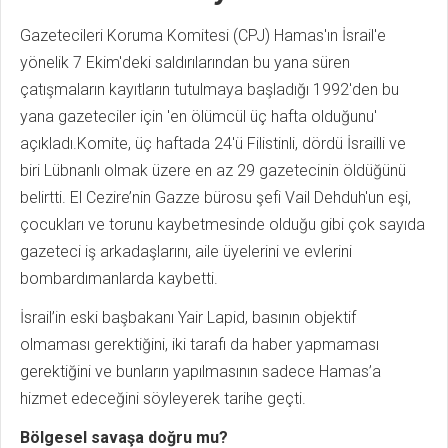
Gazetecileri Koruma Komitesi (CPJ) Hamas'ın İsrail'e
yönelik 7 Ekim'deki saldırılarından bu yana süren
çatışmaların kayıtların tutulmaya başladığı 1992'den bu
yana gazeteciler için 'en ölümcül üç hafta olduğunu'
açıkladı.Komite, üç haftada 24'ü Filistinli, dördü İsrailli ve
biri Lübnanlı olmak üzere en az 29 gazetecinin öldüğünü
belirtti. El Cezire’nin Gazze bürosu şefi Vail Dehduh'un eşi,
çocukları ve torunu kaybetmesinde olduğu gibi çok sayıda
gazeteci iş arkadaşlarını, aile üyelerini ve evlerini
bombardımanlarda kaybetti.
İsrail’in eski başbakanı Yair Lapid, basının objektif
olmaması gerektiğini, iki tarafı da haber yapmaması
gerektiğini ve bunların yapılmasının sadece Hamas’a
hizmet edeceğini söyleyerek tarihe geçti.
Bölgesel savaşa doğru mu?