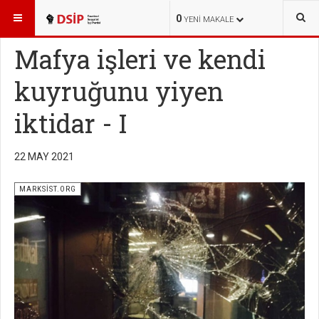
BURADASINIZ:
YAYINLAR
MARKSİST.ORG
0
YENI MAKALE
Mafya işleri ve kendi
kuyruğunu yiyen
iktidar - I
22 MAY 2021
MARKSİST.ORG