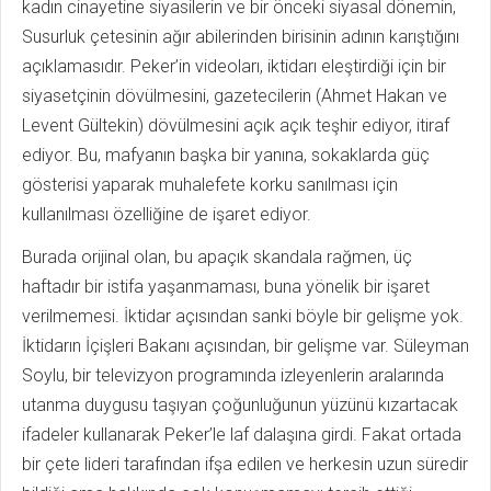
kadın cinayetine siyasilerin ve bir önceki siyasal dönemin,
Susurluk çetesinin ağır abilerinden birisinin adının karıştığını
açıklamasıdır. Peker’in videoları, iktidarı eleştirdiği için bir
siyasetçinin dövülmesini, gazetecilerin (Ahmet Hakan ve
Levent Gültekin) dövülmesini açık açık teşhir ediyor, itiraf
ediyor. Bu, mafyanın başka bir yanına, sokaklarda güç
gösterisi yaparak muhalefete korku sanılması için
kullanılması özelliğine de işaret ediyor.
Burada orijinal olan, bu apaçık skandala rağmen, üç
haftadır bir istifa yaşanmaması, buna yönelik bir işaret
verilmemesi. İktidar açısından sanki böyle bir gelişme yok.
İktidarın İçişleri Bakanı açısından, bir gelişme var. Süleyman
Soylu, bir televizyon programında izleyenlerin aralarında
utanma duygusu taşıyan çoğunluğunun yüzünü kızartacak
ifadeler kullanarak Peker’le laf dalaşına girdi. Fakat ortada
bir çete lideri tarafından ifşa edilen ve herkesin uzun süredir