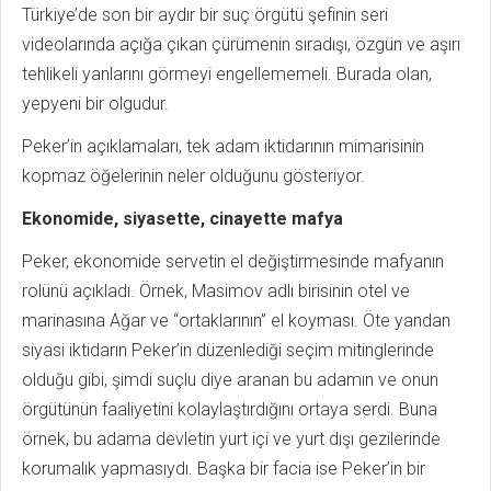
Türkiye’de son bir aydır bir suç örgütü şefinin seri
videolarında açığa çıkan çürümenin sıradışı, özgün ve aşırı
tehlikeli yanlarını görmeyi engellememeli. Burada olan,
yepyeni bir olgudur.
Peker’in açıklamaları, tek adam iktidarının mimarisinin
kopmaz öğelerinin neler olduğunu gösteriyor.
Ekonomide, siyasette, cinayette mafya
Peker, ekonomide servetin el değiştirmesinde mafyanın
rolünü açıkladı. Örnek, Masimov adlı birisinin otel ve
marinasına Ağar ve “ortaklarının” el koyması. Öte yandan
siyasi iktidarın Peker’in düzenlediği seçim mitinglerinde
olduğu gibi, şimdi suçlu diye aranan bu adamın ve onun
örgütünün faaliyetini kolaylaştırdığını ortaya serdi. Buna
örnek, bu adama devletin yurt içi ve yurt dışı gezilerinde
korumalık yapmasıydı. Başka bir facia ise Peker’in bir