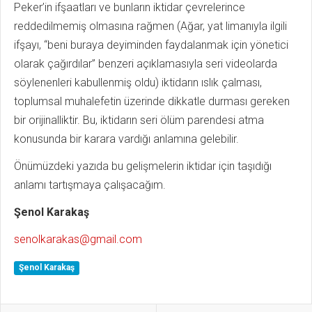
Peker’in ifşaatları ve bunların iktidar çevrelerince
reddedilmemiş olmasına rağmen (Ağar, yat limanıyla ilgili
ifşayı, “beni buraya deyiminden faydalanmak için yönetici
olarak çağırdılar” benzeri açıklamasıyla seri videolarda
söylenenleri kabullenmiş oldu) iktidarın ıslık çalması,
toplumsal muhalefetin üzerinde dikkatle durması gereken
bir orijinalliktir. Bu, iktidarın seri ölüm parendesi atma
konusunda bir karara vardığı anlamına gelebilir.
Önümüzdeki yazıda bu gelişmelerin iktidar için taşıdığı
anlamı tartışmaya çalışacağım.
Şenol Karakaş
senolkarakas@gmail.com
Şenol Karakaş