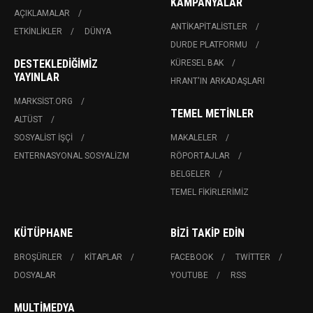
KAMPANYALAR
AÇIKLAMALAR
ANTIKAPITALISTLER
ETKINLIKLER
DÜNYA
DURDE PLATFORMU
DESTEKLEDIĞIMIZ
KÜRESEL BAK
YAYINLAR
HRANT'IN ARKADAŞLARI
MARKSIST.ORG
TEMEL METINLER
ALTÜST
SOSYALIST İŞÇI
MAKALELER
ENTERNASYONAL SOSYALIZM
RÖPORTAJLAR
BELGELER
TEMEL FIKIRLERIMIZ
KÜTÜPHANE
BIZI TAKIP EDIN
BROŞÜRLER
KITAPLAR
FACEBOOK
TWITTER
DOSYALAR
YOUTUBE
RSS
MULTIMEDYA