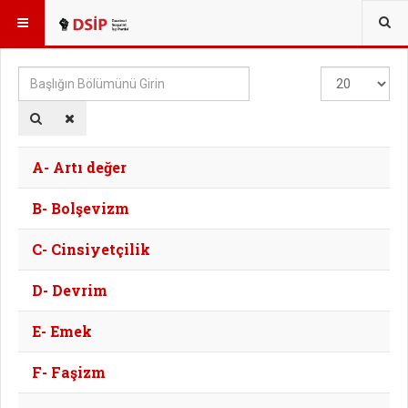
BURADASINIZ:
TAGS
Başlığın
Göster
Bölümünü
#
Girin
A- Artı değer
B- Bolşevizm
C- Cinsiyetçilik
D- Devrim
E- Emek
F- Faşizm