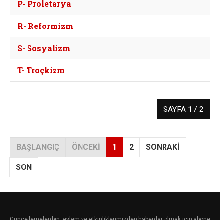
P- Proletarya
R- Reformizm
S- Sosyalizm
T- Troçkizm
SAYFA 1 / 2
BAŞLANGIÇ
ÖNCEKI
1
2
SONRAKI
SON
Güncellemelerden, eylem ve etkinliklerimizden haberdar olmak için abone