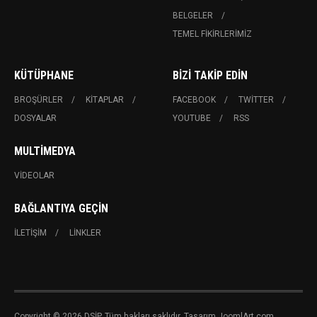
BELGELER
TEMEL FIKIRLERIMIZ
KÜTÜPHANE
BIZI TAKIP EDIN
BROŞÜRLER
KITAPLAR
FACEBOOK
TWITTER
DOSYALAR
YOUTUBE
RSS
MULTIMEDYA
VIDEOLAR
BAĞLANTIYA GEÇIN
İLETIŞIM
LINKLER
Copyright © 2026 DSİP. Tüm hakları saklıdır. Tasarım JoomlArt.com.