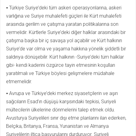
⦁ Türkiye Suriye’deki tüm askeri operasyonlarına, askeri
varlığına ve Suriye muhalefeti güçleri ile Kürt muhalefeti
arasında gerilim ve çatışma yaratan politikalarına son
vermelidir. Kürtlerle Suriye’deki diğer halklar arasındaki bir
çatışma başka bir iç savaşa yol açabilir ve Kürt halkının
Suriye’de var olma ve yaşama hakkına yönelik şiddetli bir
saldırıya dönüşebilir. Kürt halkının -Suriye’deki tüm halklar
gibi- kendi kaderini özgürce tayin etmesinin koşulları
yaratılmalı ve Türkiye böylesi gelişmelere müdahale
etmemelidir.
⦁ Avrupa ve Türkiye’deki merkez siyasetçilerin ve aşırı
sağcıların Esad’ın düşüşü karşısındaki tepkisi, Suriyeli
mültecilerin ülkelerine dönmelerini talep etmek oldu.
Avusturya Suriyelileri sınır dışı etme planlarını ilan ederken,
Belçika, Britanya, Fransa, Yunanistan ve Almanya
Suriyelilerin iltica başvurularını durduruyor. Suriyeli