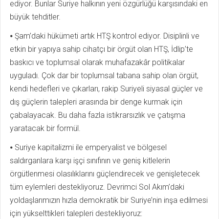
ediyor. Bunlar Suriye halkının yeni özgürlüğü karşısındaki en
büyük tehditler.
⦁ Şam’daki hükümeti artık HTŞ kontrol ediyor. Disiplinli ve
etkin bir yapıya sahip cihatçı bir örgüt olan HTŞ, İdlip’te
baskıcı ve toplumsal olarak muhafazakâr politikalar
uyguladı. Çok dar bir toplumsal tabana sahip olan örgüt,
kendi hedefleri ve çıkarları, rakip Suriyeli siyasal güçler ve
dış güçlerin talepleri arasında bir denge kurmak için
çabalayacak. Bu daha fazla istikrarsızlık ve çatışma
yaratacak bir formül.
⦁ Suriye kapitalizmi ile emperyalist ve bölgesel
saldırganlara karşı işçi sınıfının ve geniş kitlelerin
örgütlenmesi olasılıklarını güçlendirecek ve genişletecek
tüm eylemleri destekliyoruz. Devrimci Sol Akım’daki
yoldaşlarımızın hızla demokratik bir Suriye’nin inşa edilmesi
için yükselttikleri talepleri destekliyoruz: