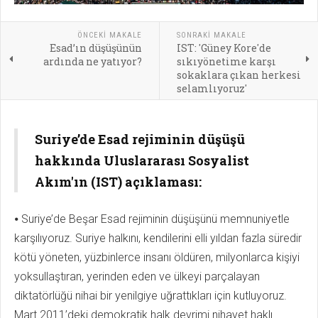
ÖNCEKI MAKALE
SONRAKI MAKALE
Esad’ın düşüşünün
IST: 'Güney Kore'de
ardında ne yatıyor?
sıkıyönetime karşı
sokaklara çıkan herkesi
selamlıyoruz'
Suriye’de Esad rejiminin düşüşü
hakkında Uluslararası Sosyalist
Akım'ın (IST) açıklaması:
⦁ Suriye’de Beşar Esad rejiminin düşüşünü memnuniyetle
karşılıyoruz. Suriye halkını, kendilerini elli yıldan fazla süredir
kötü yöneten, yüzbinlerce insanı öldüren, milyonlarca kişiyi
yoksullaştıran, yerinden eden ve ülkeyi parçalayan
diktatörlüğü nihai bir yenilgiye uğrattıkları için kutluyoruz.
Mart 2011’deki demokratik halk devrimi nihayet haklı