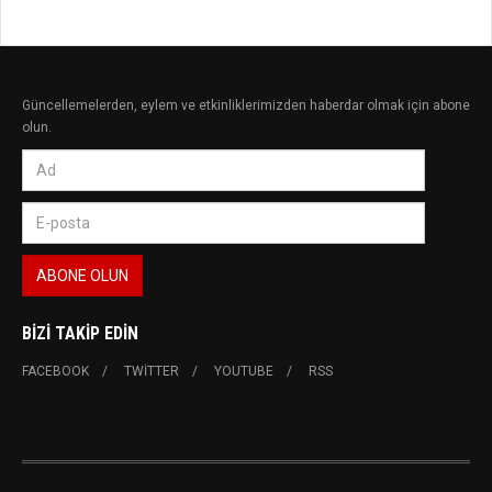
Güncellemelerden, eylem ve etkinliklerimizden haberdar olmak için abone
olun.
BIZI TAKIP EDIN
FACEBOOK
TWITTER
YOUTUBE
RSS