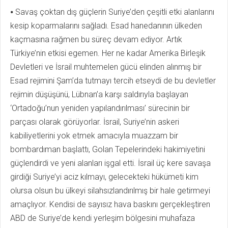
⦁ Savaş çoktan dış güçlerin Suriye’den çeşitli etki alanlarını
kesip koparmalarını sağladı. Esad hanedanının ülkeden
kaçmasına rağmen bu süreç devam ediyor. Artık
Türkiye’nin etkisi egemen. Her ne kadar Amerika Birleşik
Devletleri ve İsrail muhtemelen gücü elinden alınmış bir
Esad rejimini Şam’da tutmayı tercih etseydi de bu devletler
rejimin düşüşünü, Lübnan’a karşı saldırıyla başlayan
‘Ortadoğu’nun yeniden yapılandırılması’ sürecinin bir
parçası olarak görüyorlar. İsrail, Suriye’nin askeri
kabiliyetlerini yok etmek amacıyla muazzam bir
bombardıman başlattı, Golan Tepelerindeki hakimiyetini
güçlendirdi ve yeni alanları işgal etti. İsrail üç kere savaşa
girdiği Suriye’yi aciz kılmayı, gelecekteki hükümeti kim
olursa olsun bu ülkeyi silahsızlandırılmış bir hale getirmeyi
amaçlıyor. Kendisi de sayısız hava baskını gerçekleştiren
ABD de Suriye’de kendi yerleşim bölgesini muhafaza