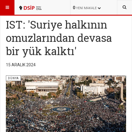
BURADASINIZ:
HABERLER
DÜNYA
0
YENI MAKALE
IST: 'Suriye halkının
omuzlarından devasa
bir yük kalktı'
15 ARALIK 2024
DÜNYA