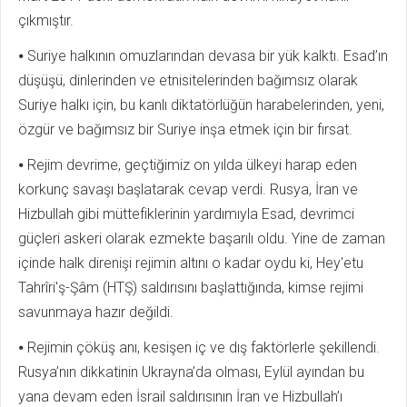
çıkmıştır.
⦁ Suriye halkının omuzlarından devasa bir yük kalktı. Esad’ın
düşüşü, dinlerinden ve etnisitelerinden bağımsız olarak
Suriye halkı için, bu kanlı diktatörlüğün harabelerinden, yeni,
özgür ve bağımsız bir Suriye inşa etmek için bir fırsat.
⦁ Rejim devrime, geçtiğimiz on yılda ülkeyi harap eden
korkunç savaşı başlatarak cevap verdi. Rusya, İran ve
Hizbullah gibi müttefiklerinin yardımıyla Esad, devrimci
güçleri askeri olarak ezmekte başarılı oldu. Yine de zaman
içinde halk direnişi rejimin altını o kadar oydu ki, Hey'etu
Tahrîri'ş-Şâm (HTŞ) saldırısını başlattığında, kimse rejimi
savunmaya hazır değildi.
⦁ Rejimin çöküş anı, kesişen iç ve dış faktörlerle şekillendi.
Rusya’nın dikkatinin Ukrayna’da olması, Eylül ayından bu
yana devam eden İsrail saldırısının İran ve Hizbullah’ı