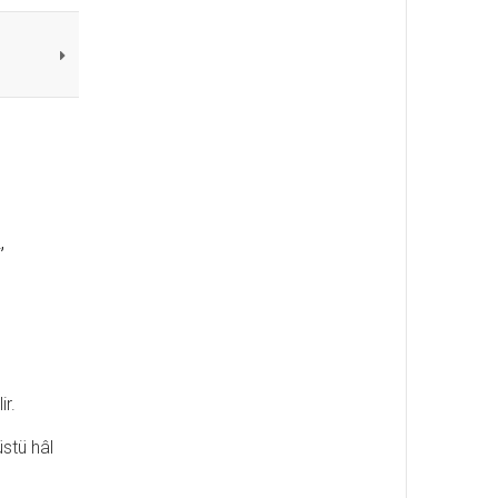
,
ir.
stü hâl