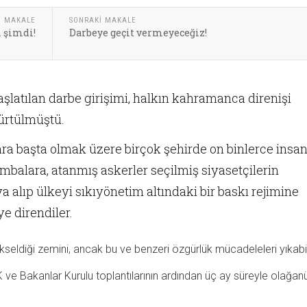
I MAKALE
SONRAKI MAKALE
 şimdi!
Darbeye geçit vermeyeceğiz!
latılan darbe girişimi, halkın kahramanca direnişi
ürtülmüştü.
ra başta olmak üzere birçok şehirde on binlerce insan
balara, atanmış askerler seçilmiş siyasetçilerin
a alıp ülkeyi sıkıyönetim altındaki bir baskı rejimine
e direndiler.
kseldiği zemini, ancak bu ve benzeri özgürlük mücadeleleri yıkabil
ve Bakanlar Kurulu toplantılarının ardından üç ay süreyle olağanü