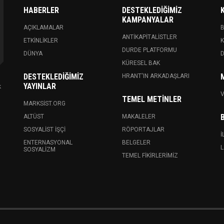
HABERLER
DESTEKLEDIĞIMIZ
KAMPANYALAR
AÇIKLAMALAR
ANTIKAPITALISTLER
ETKINLIKLER
K
DURDE PLATFORMU
DÜNYA
KÜRESEL BAK
DESTEKLEDIĞIMIZ
HRANT'IN ARKADAŞLARI
YAYINLAR
k
V
TEMEL METINLER
MARKSIST.ORG
ALTÜST
MAKALELER
SOSYALIST İŞÇI
RÖPORTAJLAR
İ
ENTERNASYONAL
BELGELER
L
SOSYALIZM
TEMEL FIKIRLERIMIZ