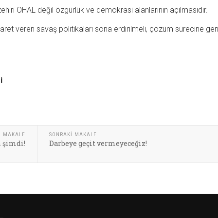
zehiri OHAL değil özgürlük ve demokrasi alanlarının açılmasıdır.
saret veren savaş politikaları sona erdirilmeli, çözüm sürecine ger
i
I MAKALE
SONRAKI MAKALE
 şimdi!
Darbeye geçit vermeyeceğiz!