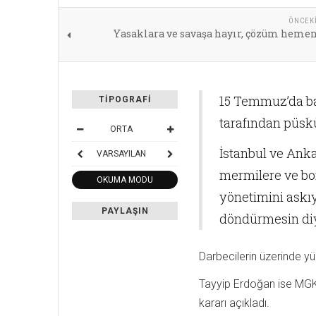
ÖNCEK
Yasaklara ve savaşa hayır, çözüm hemen
15 Temmuz’da baş
TIPOGRAFI
tarafından püsk
ORTA
İstanbul ve Anka
VARSAYILAN
mermilere ve bom
OKUMA MODU
yönetimini askıy
PAYLAŞIN
döndürmesin diy
Darbecilerin üzerinde yü
Tayyip Erdoğan ise MGK 
kararı açıkladı.