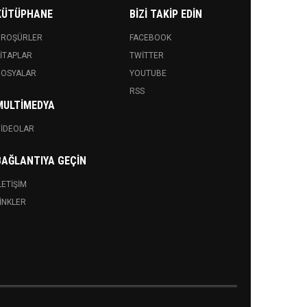
KÜTÜPHANE
BIZI TAKIP EDIN
BROŞÜRLER
FACEBOOK
ITAPLAR
TWITTER
DOSYALAR
YOUTUBE
RSS
MULTIMEDYA
IDEOLAR
BAĞLANTIYA GEÇIN
LETIŞIM
INKLER