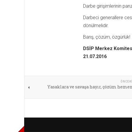
Darbe girişimlerinin pan
​Darbeci generaller​e​ ce
dönülmelidir.
Barış, çözüm, özgürlük!
DSİP Merkez Komites
21.07.2016
ÖNCEK
Yasaklara ve savaşa hayır, çözüm hemen