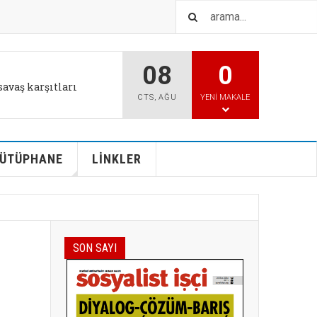
08
0
savaş karşıtları
CTS
,
AĞU
YENI MAKALE
ÜTÜPHANE
LİNKLER
SON SAYI