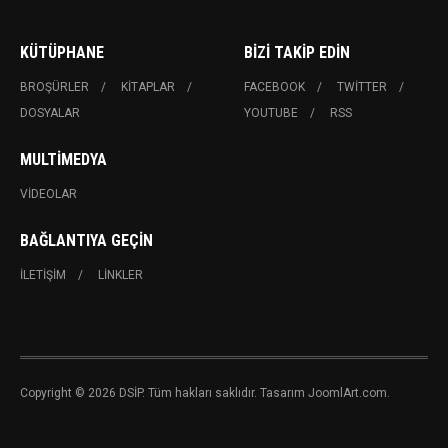
KÜTÜPHANE
BIZI TAKIP EDIN
BROŞÜRLER
KITAPLAR
FACEBOOK
TWITTER
DOSYALAR
YOUTUBE
RSS
MULTIMEDYA
VIDEOLAR
BAĞLANTIYA GEÇIN
İLETIŞIM
LINKLER
Copyright © 2026 DSİP. Tüm hakları saklıdır. Tasarım JoomlArt.com.