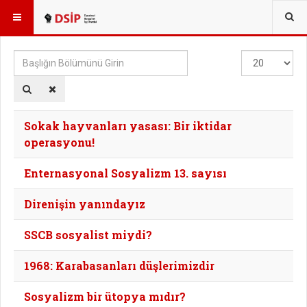
BURADASINIZ:
TAGS
Başlığın
Göster
Bölümünü
#
Girin
Sokak hayvanları yasası: Bir iktidar
operasyonu!
Enternasyonal Sosyalizm 13. sayısı
Direnişin yanındayız
SSCB sosyalist miydi?
1968: Karabasanları düşlerimizdir
Sosyalizm bir ütopya mıdır?