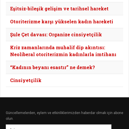
Eşitsiz-bileşik gelişim ve tarihsel hareket
Otoriterizme karşı yükselen kadın hareketi
Şule Çet davası: Organize cinsiyetçilik
Kriz zamanlarında muhalif dip akıntısı:
Neoliberal otoriterizmin kadınlarla imtihanı
“Kadının beyanı esastır” ne demek?
Cinsiyetçilik
Güncellemelerden, eylem ve etkinliklerimizden haberdar olmak için abone
olun.