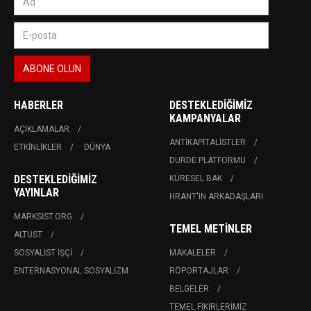
HABERLER
DESTEKLEDIĞIMIZ
KAMPANYALAR
AÇIKLAMALAR
ANTIKAPITALISTLER
ETKINLIKLER
DÜNYA
DURDE PLATFORMU
DESTEKLEDIĞIMIZ
KÜRESEL BAK
YAYINLAR
HRANT'IN ARKADAŞLARI
MARKSIST.ORG
TEMEL METINLER
ALTÜST
SOSYALIST İŞÇI
MAKALELER
ENTERNASYONAL SOSYALIZM
RÖPORTAJLAR
BELGELER
TEMEL FIKIRLERIMIZ