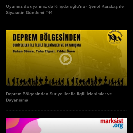
Oyumuz da uyarımız da Kılıçdaroğlu'na - Şenol Karakaş ile
Siyasetin Gündemi #44
Deprem Bölgesinden Suriyeliler ile ilgili İzlenimler ve
Dayanışma