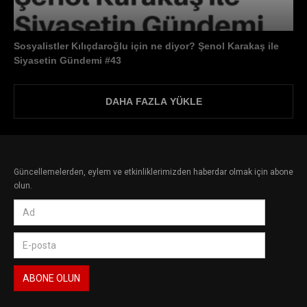
Sosyalistler Kılıçdaroğlu için ne diyor? Şenol Karakaş ile
Siyasetin Gündemi #43
DAHA FAZLA YÜKLE
Güncellemelerden, eylem ve etkinliklerimizden haberdar olmak için abone
olun.